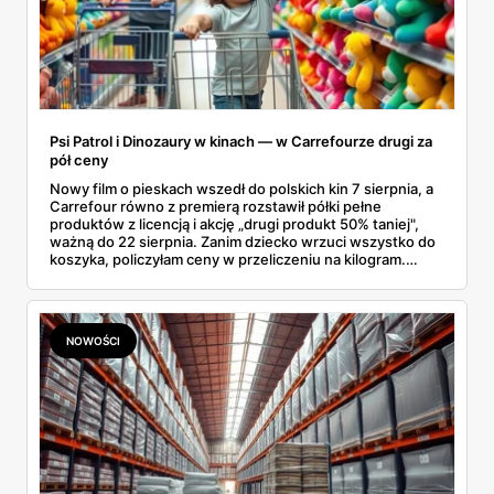
Psi Patrol i Dinozaury w kinach — w Carrefourze drugi za
pół ceny
Nowy film o pieskach wszedł do polskich kin 7 sierpnia, a
Carrefour równo z premierą rozstawił półki pełne
produktów z licencją i akcję „drugi produkt 50% taniej",
ważną do 22 sierpnia. Zanim dziecko wrzuci wszystko do
koszyka, policzyłam ceny w przeliczeniu na kilogram.
Wnioski? Krem orzechowy z paluszkami za 3,49 zł to
prawie 140 zł za kilogram, ale lody do mrożenia i rurki
waflowe bronią się nawet bez rabatu.
NOWOŚCI