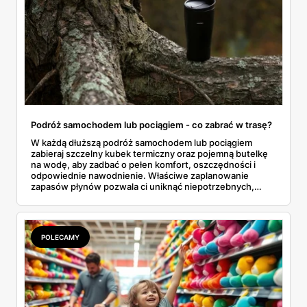
Podróż samochodem lub pociągiem - co zabrać w trasę?
W każdą dłuższą podróż samochodem lub pociągiem
zabieraj szczelny kubek termiczny oraz pojemną butelkę
na wodę, aby zadbać o pełen komfort, oszczędności i
odpowiednie nawodnienie. Właściwe zaplanowanie
zapasów płynów pozwala ci uniknąć niepotrzebnych,
drogich postojów na stacjach benzynowych czy
kupowania przepłaconych napojów w wagonach
restauracyjnych. Połączenie funkcji, jakie oferuje dobrze
izolujący kubek termiczny z gorącą kawą oraz niezawodna
POLECAMY
butelka na wodę, tworzy idealny, podróżny zestaw. Dzięki
niemu wielogodzinne przemieszczanie się z miejsca na
miejsce staje się znacznie przyjemniejsze, a my zyskujemy
pewność, że nasze ulubione napoje są zawsze pod ręką.