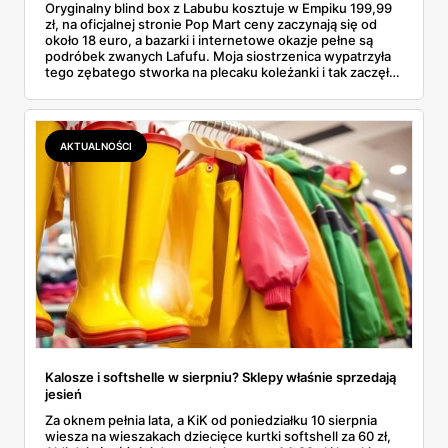
Oryginalny blind box z Labubu kosztuje w Empiku 199,99
zł, na oficjalnej stronie Pop Mart ceny zaczynają się od
około 18 euro, a bazarki i internetowe okazje pełne są
podróbek zwanych Lafufu. Moja siostrzenica wypatrzyła
tego zębatego stworka na plecaku koleżanki i tak zaczęło
się rodzinne śledztwo: co to właściwie jest, ile naprawdę
kosztuje i po czym poznać, że sprzedawca nie wciska nam
podróbki. Spisałam wszystko, czego się dowiedziałam —
łącznie z jedną wpadką, o której za chwilę.
AKTUALNOŚCI
Kalosze i softshelle w sierpniu? Sklepy właśnie sprzedają
jesień
Za oknem pełnia lata, a KiK od poniedziałku 10 sierpnia
wiesza na wieszakach dziecięce kurtki softshell za 60 zł,