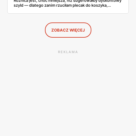
Różnica jest, choć mniejsza, niż sugerowałby dyskontowy
szyld — dlatego zanim rzuciłam plecak do koszyka,
rozłożyłam ceny na czynniki pierwsze. Poniżej cała
rozpiska: co dokładnie sprzedaje Lidl, ile kosztują
odpowiedniki u producenta i komu ten zakup naprawdę
się opłaci.
ZOBACZ WIĘCEJ
REKLAMA