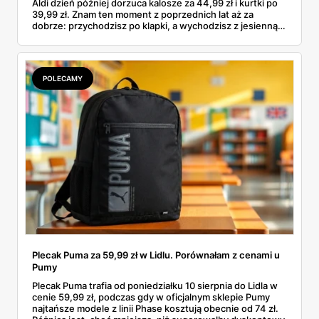
Aldi dzień później dorzuca kalosze za 44,99 zł i kurtki po
39,99 zł. Znam ten moment z poprzednich lat aż za
dobrze: przychodzisz po klapki, a wychodzisz z jesienną
garderobą dla całej rodziny. Sprawdziłam, co dokładnie
pojawi się w gazetkach w przyszłym tygodniu i czy jest
sens kupować jesień, zanim skończą się wakacje.
POLECAMY
Plecak Puma za 59,99 zł w Lidlu. Porównałam z cenami u
Pumy
Plecak Puma trafia od poniedziałku 10 sierpnia do Lidla w
cenie 59,99 zł, podczas gdy w oficjalnym sklepie Pumy
najtańsze modele z linii Phase kosztują obecnie od 74 zł.