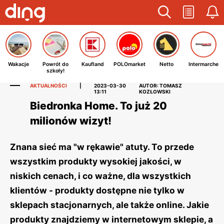
Wakacje
Powrót do
Kaufland
POLOmarket
Netto
Intermarche
szkoły!
AKTUALNOŚCI
|
2023-03-30
AUTOR: TOMASZ
13:11
KOZŁOWSKI
Biedronka Home. To już 20
milionów wizyt!
Znana sieć ma "w rękawie" atuty. To przede
wszystkim produkty wysokiej jakości, w
niskich cenach, i co ważne, dla wszystkich
klientów - produkty dostępne nie tylko w
sklepach stacjonarnych, ale także online. Jakie
produkty znajdziemy w internetowym sklepie, a