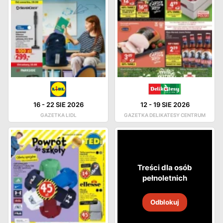
16
-
22 SIE 2026
12
-
19 SIE 2026
GAZETKA LIDL
GAZETKA DELIKATESY CENTRUM
Treści dla osób
pełnoletnich
Odblokuj