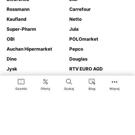
Rossmann
Carrefour
Kaufland
Netto
Super-Pharm
Jula
OBI
POLOmarket
Auchan Hipermarket
Pepco
Dino
Douglas
Jysk
RTV EURO AGD
Action
Media Expert
Deichmann
Media Markt
Gazetki
Oferty
Szukaj
Blog
Więcej
Ding.pl to serwis internetowy prezentujący
gazetki promocyjne
oraz
katalogi
sklepów i dużych sieci handlowych. Dzięki
geolokalizacji otrzymasz przede wszystkim oferty sklepów, z
Twojego bliskiego otoczenia. Dodatkowo na stronie znajdziesz
adresy sklepów, więc w trakcie podróży bez problemu trafisz do
ulubionego sklepu.