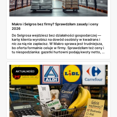
Makro i Selgros bez firmy? Sprawdziłam zasady i ceny
2026
Do Selgrosa wejdziesz bez działalności gospodarczej —
kartę klienta wyrobisz na dowód osobisty w kwadrans i
nic za nią nie zapłacisz. W Makro sprawa jest trudniejsza,
bo oferta formalnie celuje w firmy. Sprawdziłam też ceny i
tu niespodzianka: gazetki hurtowni podają kwoty netto, a
przy kasie doliczany jest VAT. Co więcej, hurt wcale nie
zawsze wygrywa — ta sama kawa ziarnista kosztuje w
Makro ponad dwa razy więcej niż w weekendowej
promocji dyskontu.
AKTUALNOŚCI