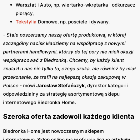
Warsztat i Auto, np. wiertarko-wkrętarka i odkurzacz
piorący,
Tekstylia
Domowe, np. pościele i dywany.
-
Stale poszerzamy naszą ofertę produktową, w której
szczególny nacisk kładziemy na współpracę z nowymi
partnerami handlowymi, którzy do tej pory nie mieli okazji
współpracować z Biedronką. Chcemy, by każdy klient
znalazł u nas nie tylko to, czego szuka, ale również by miał
przekonanie, że trafił na najlepszą okazję zakupową w
Polsce
- mówi
Jarosław Stefańczyk
, dyrektor kategorii
odpowiedzialny za strategię asortymentową sklepu
internetowego Biedronka Home.
Szeroka oferta zadowoli każdego klienta
Biedronka Home jest nowoczesnym sklepem
internetowym. Sklep online ma w ofercie liczne
artykuły