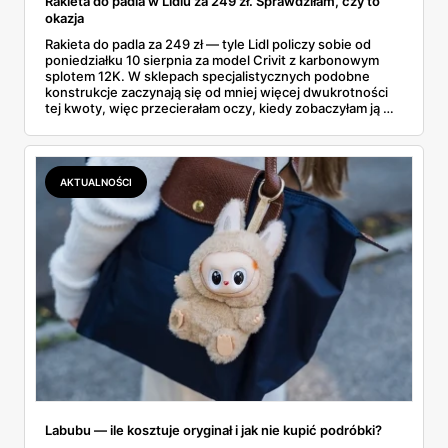
Rakieta do padla w Lidlu za 249 zł. Sprawdziłam, czy to
okazja
Rakieta do padla za 249 zł — tyle Lidl policzy sobie od
poniedziałku 10 sierpnia za model Crivit z karbonowym
splotem 12K. W sklepach specjalistycznych podobne
konstrukcje zaczynają się od mniej więcej dwukrotności
tej kwoty, więc przecierałam oczy, kiedy zobaczyłam ją w
gazetce między dresami a wkrętarką. Padel to dziś
najszybciej rosnący sport w Polsce: kortów przybywa
lawinowo, a chętnych jeszcze szybciej. Sprawdziłam, co
dokładnie dostajemy za te pieniądze i komu taka rakieta
AKTUALNOŚCI
faktycznie wystarczy.
Labubu — ile kosztuje oryginał i jak nie kupić podróbki?