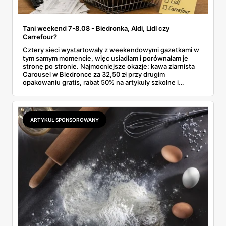
Tani weekend 7-8.08 - Biedronka, Aldi, Lidl czy
Carrefour?
Cztery sieci wystartowały z weekendowymi gazetkami w
tym samym momencie, więc usiadłam i porównałam je
stronę po stronie. Najmocniejsze okazje: kawa ziarnista
Carousel w Biedronce za 32,50 zł przy drugim
opakowaniu gratis, rabat 50% na artykuły szkolne i
przemysłowe przy zakupie trzech sztuk oraz banany po
2,99 zł za kilogram, ale wyłącznie w sobotę z aplikacją. Aldi
odpowiada masłem za 2,99 zł. Werdykt w skrócie:
najwięcej wyciśniesz z Biedronki, po świeże warzywa jedź
ARTYKUŁ SPONSOROWANY
do Aldi.