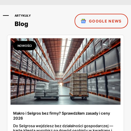
ARTYKUŁY
GOOGLE NEWS
Blog
NOWOŚCI
Makro i Selgros bez firmy? Sprawdziłam zasady i ceny
2026
Do Selgrosa wejdziesz bez działalności gospodarczej —
kartę klienta wyrobisz na dowód osobisty w kwadrans i