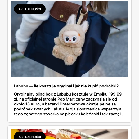
lawinowo, a chętnych jeszcze szybciej. Sprawdziłam, co
dokładnie dostajemy za te pieniądze i komu taka rakieta
AKTUALNOŚCI
faktycznie wystarczy.
Labubu — ile kosztuje oryginał i jak nie kupić podróbki?
Oryginalny blind box z Labubu kosztuje w Empiku 199,99
zł, na oficjalnej stronie Pop Mart ceny zaczynają się od
około 18 euro, a bazarki i internetowe okazje pełne są
podróbek zwanych Lafufu. Moja siostrzenica wypatrzyła
tego zębatego stworka na plecaku koleżanki i tak zaczęło
się rodzinne śledztwo: co to właściwie jest, ile naprawdę
kosztuje i po czym poznać, że sprzedawca nie wciska nam
podróbki. Spisałam wszystko, czego się dowiedziałam —
łącznie z jedną wpadką, o której za chwilę.
AKTUALNOŚCI