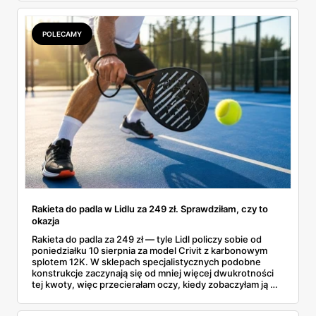
POLECAMY
Rakieta do padla w Lidlu za 249 zł. Sprawdziłam, czy to
okazja
Rakieta do padla za 249 zł — tyle Lidl policzy sobie od
poniedziałku 10 sierpnia za model Crivit z karbonowym
splotem 12K. W sklepach specjalistycznych podobne
konstrukcje zaczynają się od mniej więcej dwukrotności
tej kwoty, więc przecierałam oczy, kiedy zobaczyłam ją w
gazetce między dresami a wkrętarką. Padel to dziś
najszybciej rosnący sport w Polsce: kortów przybywa