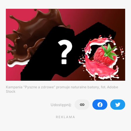
Kampania "Pyszne a zdrowe" promuje naturalne batony, fot. Adobe
Stock
Udostępnij:
REKLAMA