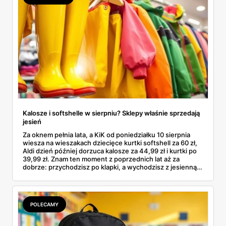
Kalosze i softshelle w sierpniu? Sklepy właśnie sprzedają
jesień
Za oknem pełnia lata, a KiK od poniedziałku 10 sierpnia
wiesza na wieszakach dziecięce kurtki softshell za 60 zł,
Aldi dzień później dorzuca kalosze za 44,99 zł i kurtki po
39,99 zł. Znam ten moment z poprzednich lat aż za
dobrze: przychodzisz po klapki, a wychodzisz z jesienną
garderobą dla całej rodziny. Sprawdziłam, co dokładnie
pojawi się w gazetkach w przyszłym tygodniu i czy jest
sens kupować jesień, zanim skończą się wakacje.
POLECAMY