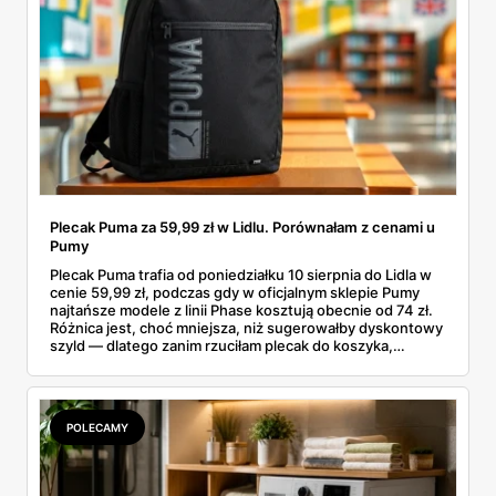
Plecak Puma za 59,99 zł w Lidlu. Porównałam z cenami u
Pumy
Plecak Puma trafia od poniedziałku 10 sierpnia do Lidla w
cenie 59,99 zł, podczas gdy w oficjalnym sklepie Pumy
najtańsze modele z linii Phase kosztują obecnie od 74 zł.
Różnica jest, choć mniejsza, niż sugerowałby dyskontowy
szyld — dlatego zanim rzuciłam plecak do koszyka,
rozłożyłam ceny na czynniki pierwsze. Poniżej cała
rozpiska: co dokładnie sprzedaje Lidl, ile kosztują
odpowiedniki u producenta i komu ten zakup naprawdę
się opłaci.
POLECAMY