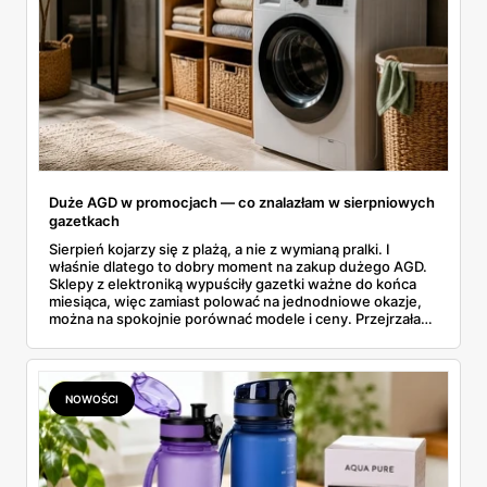
Duże AGD w promocjach — co znalazłam w sierpniowych
gazetkach
Sierpień kojarzy się z plażą, a nie z wymianą pralki. I
właśnie dlatego to dobry moment na zakup dużego AGD.
Sklepy z elektroniką wypuściły gazetki ważne do końca
miesiąca, więc zamiast polować na jednodniowe okazje,
można na spokojnie porównać modele i ceny. Przejrzałam
aktualne promocje AGD i RTV — poniżej wszystko, co
znalazłam, z cenami i terminami.
NOWOŚCI