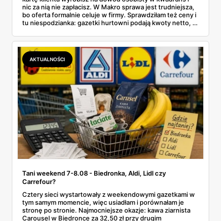
nic za nią nie zapłacisz. W Makro sprawa jest trudniejsza,
bo oferta formalnie celuje w firmy. Sprawdziłam też ceny i
tu niespodzianka: gazetki hurtowni podają kwoty netto, a
przy kasie doliczany jest VAT. Co więcej, hurt wcale nie
zawsze wygrywa — ta sama kawa ziarnista kosztuje w
Makro ponad dwa razy więcej niż w weekendowej
promocji dyskontu.
AKTUALNOŚCI
Tani weekend 7-8.08 - Biedronka, Aldi, Lidl czy
Carrefour?
Cztery sieci wystartowały z weekendowymi gazetkami w
tym samym momencie, więc usiadłam i porównałam je
stronę po stronie. Najmocniejsze okazje: kawa ziarnista
Carousel w Biedronce za 32,50 zł przy drugim