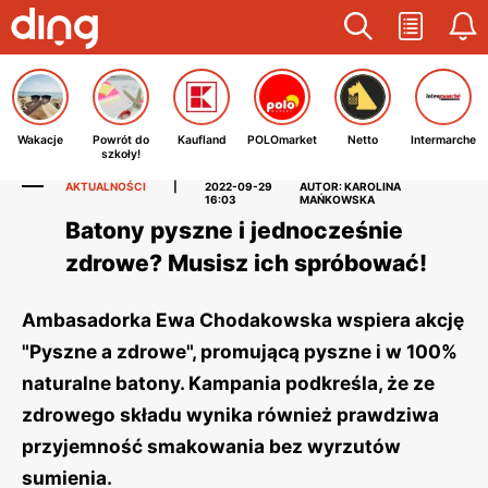
Wakacje
Powrót do
Kaufland
POLOmarket
Netto
Intermarche
szkoły!
AKTUALNOŚCI
|
2022-09-29
AUTOR: KAROLINA
16:03
MAŃKOWSKA
Batony pyszne i jednocześnie
zdrowe? Musisz ich spróbować!
Ambasadorka Ewa Chodakowska wspiera akcję
"Pyszne a zdrowe", promującą pyszne i w 100%
naturalne batony. Kampania podkreśla, że ze
zdrowego składu wynika również prawdziwa
przyjemność smakowania bez wyrzutów
sumienia.