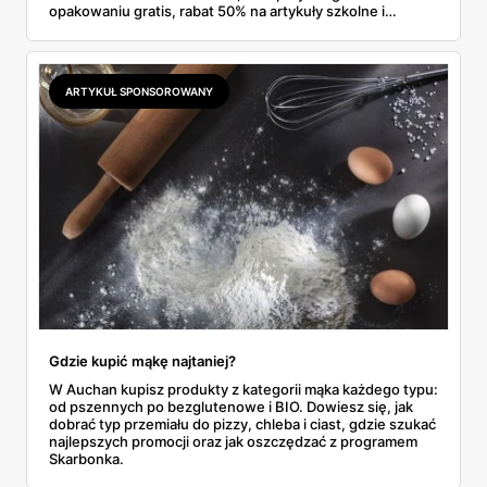
opakowaniu gratis, rabat 50% na artykuły szkolne i
przemysłowe przy zakupie trzech sztuk oraz banany po
2,99 zł za kilogram, ale wyłącznie w sobotę z aplikacją. Aldi
odpowiada masłem za 2,99 zł. Werdykt w skrócie:
najwięcej wyciśniesz z Biedronki, po świeże warzywa jedź
ARTYKUŁ SPONSOROWANY
do Aldi.
Gdzie kupić mąkę najtaniej?
W Auchan kupisz produkty z kategorii mąka każdego typu:
od pszennych po bezglutenowe i BIO. Dowiesz się, jak
dobrać typ przemiału do pizzy, chleba i ciast, gdzie szukać
najlepszych promocji oraz jak oszczędzać z programem
Skarbonka.