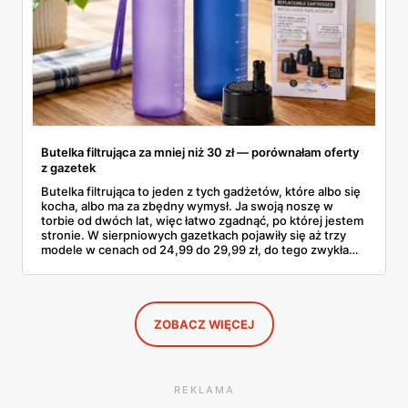
Butelka filtrująca za mniej niż 30 zł — porównałam oferty
z gazetek
Butelka filtrująca to jeden z tych gadżetów, które albo się
kocha, albo ma za zbędny wymysł. Ja swoją noszę w
torbie od dwóch lat, więc łatwo zgadnąć, po której jestem
stronie. W sierpniowych gazetkach pojawiły się aż trzy
modele w cenach od 24,99 do 29,99 zł, do tego zwykła
butelka za 14,99 zł dla nieprzekonanych. Sprawdziłam
wszystkie oferty i policzyłam, kiedy taki zakup faktycznie
się opłaca.
ZOBACZ WIĘCEJ
REKLAMA