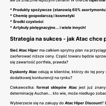
ale ze znacznie lepszymi cenami! W ofercie
hipermar
* Produkty spożywcze (stanowią 60% asortymentu
* Chemię gospodarczą i kosmetyki
* Środki czystości
* Artykuły pielęgnacyjne... i wiele innych!
Strategia na sukces - jak Atac chce
Sieć Atac Hiper
ma całkiem sprytny plan na przyciągn
zaoferować niższe ceny. Część towaru będzie sprzeda
się zawartość portfela, prawda?
Dyskonty Atac
celują w klientów, którzy do tej pory
dodatkowej konkurencji na rynku?
Ciekawostka:
format sklepów Atac
jest już znan
determinację Auchan... kto wie, może niedługo zoba
Wybierzecie się na zakupy do
Atac Hiper Discount
? 