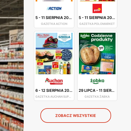
5
-
11 SIERPNIA 2026
5
-
11 SIERPNIA 2026
GAZETKA ACTION
GAZETKA POLOMARKET
6
-
12 SIERPNIA 2026
29 LIPCA
-
11 SIERPNIA 2026
GAZETKA AUCHAN SUPERMARKET
GAZETKA ŻABKA
ZOBACZ WSZYSTKIE