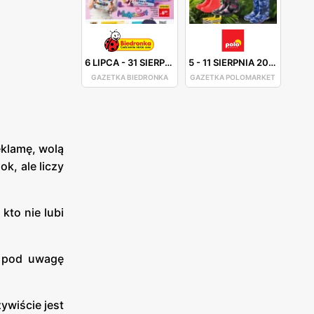
6 LIPCA
-
31 SIERPNIA 2026
5
-
11 SIERPNIA 2026
GAZETKA BIEDRONKA
GAZETKA POLOMARKET
eklamę, wolą
k, ale liczy
kto nie lubi
c pod uwagę
ywiście jest