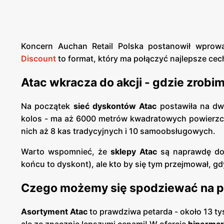
Koncern Auchan Retail Polska postanowił wprow
Discount
to format, który ma połączyć najlepsze cec
Atac wkracza do akcji - gdzie zrobi
Na początek
sieć dyskontów Atac
postawiła na dwi
kolos - ma aż 6000 metrów kwadratowych powierzchn
nich aż 8 kas tradycyjnych i 10 samoobsługowych.
Warto wspomnieć, że
sklepy Atac
są naprawdę do
końcu to dyskont), ale kto by się tym przejmował, gd
Czego możemy się spodziewać na p
Asortyment Atac
to prawdziwa petarda - około 13 ty