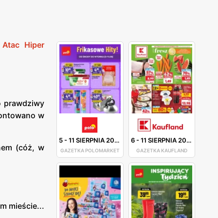
.
Atac Hiper
o prawdziwy
amontowano w
5
-
11 SIERPNIA 2026
6
-
11 SIERPNIA 2026
nem (cóż, w
GAZETKA POLOMARKET
GAZETKA KAUFLAND
m mieście...