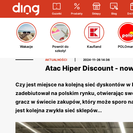
Gazetki
Produkty
Sklepy
Blog
Dni 
Wakacje
Powrót do
Kaufland
POLOmar
szkoły!
AKTUALNOŚCI
|
2024-11-26 14:36
Atac Hiper Discount - no
Czy jest miejsce na kolejną sieć dyskontów w 
zadebiutował na polskim rynku, otwierając sw
gracz w świecie zakupów, który może sporo na
jest kolejna zwykła sieć sklepów...