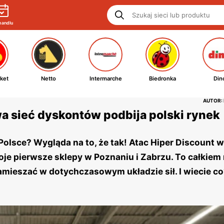
handlu
ket
Netto
Intermarche
Biedronka
Din
AUTOR:
wa sieć dyskontów podbija polski rynek
Polsce? Wygląda na to, że tak! Atac Hiper Discount w
oje pierwsze sklepy w Poznaniu i Zabrzu. To całkie
mieszać w dotychczasowym układzie sił. I wiecie co