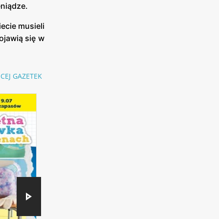
eniądze.
iecie musieli
jawią się w