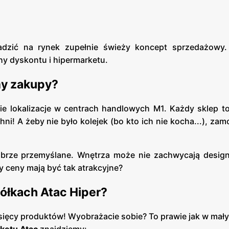
adzić na rynek zupełnie świeży koncept sprzedażowy
hy dyskontu i hipermarketu.
my zakupy?
e lokalizacje w centrach handlowych M1. Każdy sklep t
i! A żeby nie było kolejek (bo kto ich nie kocha...), z
brze przemyślane. Wnętrza może nie zachwycają desig
y ceny mają być tak atrakcyjne?
ółkach Atac Hiper?
sięcy produktów! Wyobrażacie sobie? To prawie jak w mały