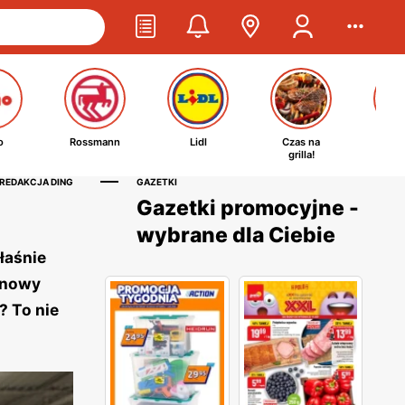
o
Rossmann
Lidl
Czas na
Ta
grilla!
kosm
 REDAKCJA DING
GAZETKI
Gazetki promocyjne -
wybrane dla Ciebie
łaśnie
m nowy
? To nie