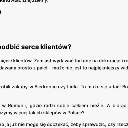
ketu Atac
znajdziemy:
)
 podbić serca klientów?
ięcie klientów. Zamiast wydawać fortunę na dekoracje i r
wana prosto z palet - może nie jest to najpiękniejszy wido
 robili zakupy w Biedronce czy Lidlu. To może się udać! Bo 
y w Rumunii, gdzie radzi sobie całkiem nieźle. A biorą
czymy więcej takich sklepów w Polsce?
Bo ja już nie mogę się doczekać, żeby sprawdzić, czy rzecz