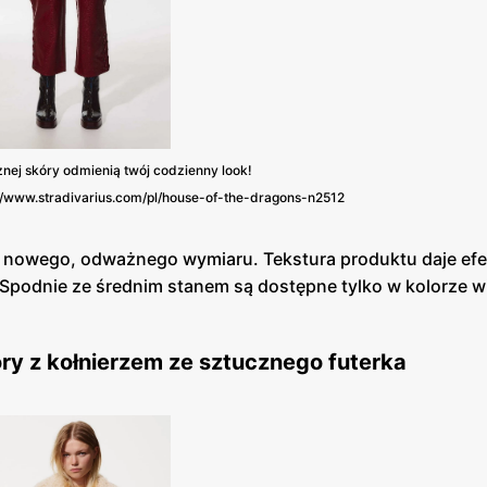
znej skóry odmienią twój codzienny look!
ps://www.stradivarius.com/pl/house-of-the-dragons-n2512
ji nowego, odważnego wymiaru. Tekstura produktu daje ef
 Spodnie ze średnim stanem są dostępne tylko w kolorze 
óry z kołnierzem ze sztucznego futerka