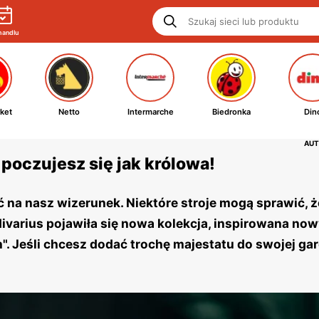
handlu
ket
Netto
Intermarche
Biedronka
Din
AUT
 poczujesz się jak królowa!
 na nasz wizerunek. Niektóre stroje mogą sprawić, ż
ivarius pojawiła się nowa kolekcja, inspirowana no
. Jeśli chcesz dodać trochę majestatu do swojej ga