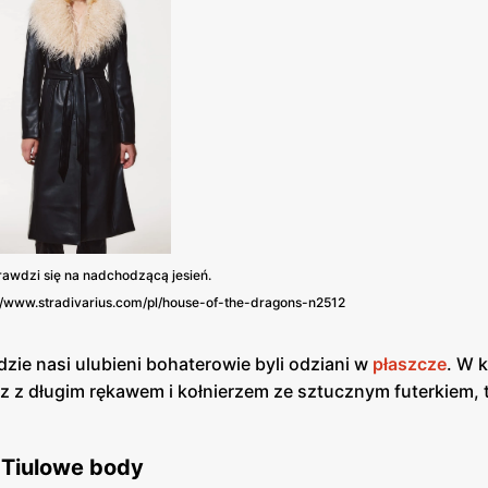
rawdzi się na nadchodzącą jesień.
ps://www.stradivarius.com/pl/house-of-the-dragons-n2512
zie nasi ulubieni bohaterowie byli odziani w
płaszcze
. W k
cz z długim rękawem i kołnierzem ze sztucznym futerkiem, 
Tiulowe body