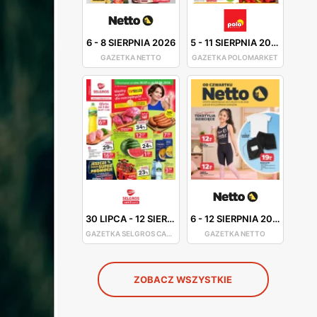
6
-
8 SIERPNIA 2026
5
-
11 SIERPNIA 2026
GAZETKA NETTO
GAZETKA POLOMARKET
30 LIPCA
-
12 SIERPNIA 2026
6
-
12 SIERPNIA 2026
GAZETKA SELGROS CASH&CARRY
GAZETKA NETTO
ZOBACZ WSZYSTKIE