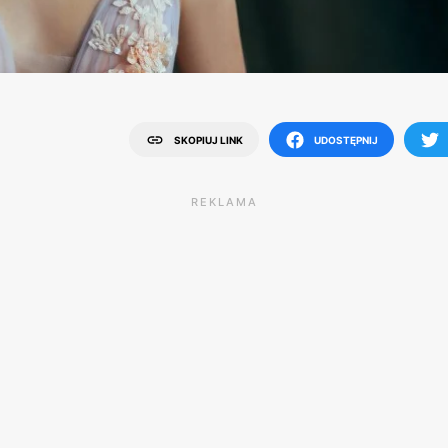
SKOPIUJ LINK
UDOSTĘPNIJ
REKLAMA