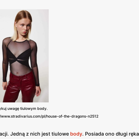
ykuj uwagę tiulowym body.
ps://www.stradivarius.com/pl/house-of-the-dragons-n2512
cji. Jedną z nich jest tiulowe
body
. Posiada ono długi ręk