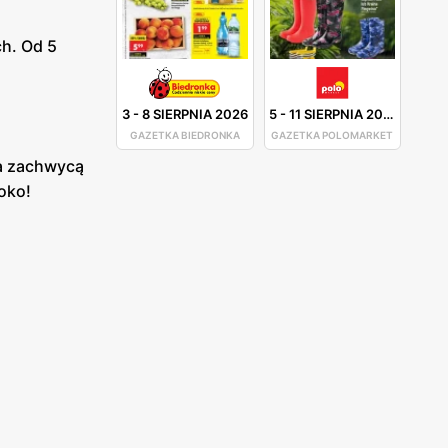
ch. Od 5
3
-
8 SIERPNIA 2026
5
-
11 SIERPNIA 2026
GAZETKA BIEDRONKA
GAZETKA POLOMARKET
ra zachwycą
 oko!