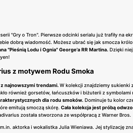
rii "Gry o Tron". Pierwsze odcinki serialu już trafiły na ekr
iebie dobrą wiadomość. Możesz ubrać się jak smocza król
ana "Pieśnią Lodu i Ognia" George'a RR Martina.
Dzięki nie
ryen!
varius z motywem Rodu Smoka
y z najnowszymi trendami.
W kolekcji znajdziemy sukienki 
brakło również gorsetów, łańcuszków i biżuterii z symbolami
arakterystycznych dla rodu smoków.
Dominuje tu kolor c
 które emitują smoczą skórę.
Cała kolekcja jest próbą odwz
radivarius została stworzona ze współpracą z Warner Bros.
in. aktorka i wokalistka Julia Wieniawa. Jej stylizację zn