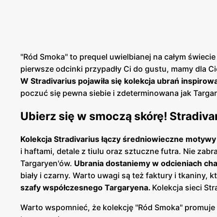
"Ród Smoka" to prequel uwielbianej na całym świecie se
pierwsze odcinki przypadły Ci do gustu, mamy dla C
W Stradivarius pojawiła się kolekcja ubrań inspirow
poczuć się pewna siebie i zdeterminowana jak Targa
Ubierz się w smoczą skórę! Stradi
Kolekcja Stradivarius łączy średniowieczne motyw
i haftami, detale z tiulu oraz sztuczne futra. Nie za
Targaryen'ów.
Ubrania dostaniemy w odcieniach ch
biały i czarny. Warto uwagi są też faktury i tkaniny,
szafy współczesnego Targaryena.
Kolekcja sieci St
Warto wspomnieć, że kolekcję "Ród Smoka" promuje m.