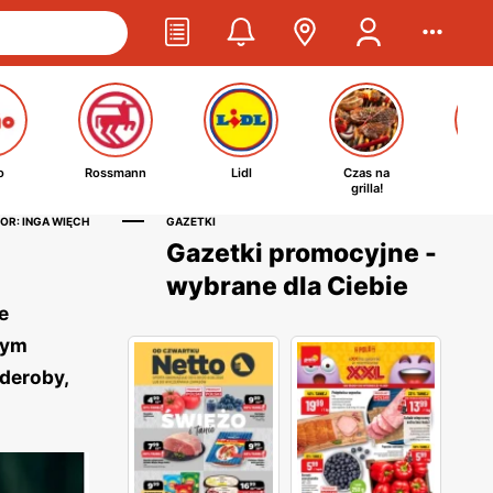
o
Rossmann
Lidl
Czas na
Ta
grilla!
kosm
OR: INGA WIĘCH
GAZETKI
Gazetki promocyjne -
wybrane dla Ciebie
e
wym
rderoby,