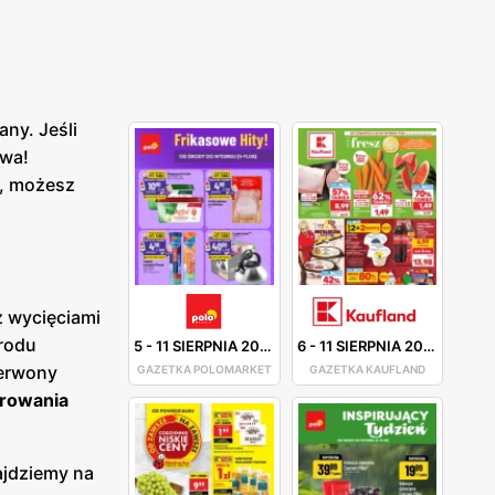
any. Jeśli
owa!
j, możesz
z wycięciami
 rodu
5
-
11 SIERPNIA 2026
6
-
11 SIERPNIA 2026
zerwony
GAZETKA POLOMARKET
GAZETKA KAUFLAND
orowania
ajdziemy na