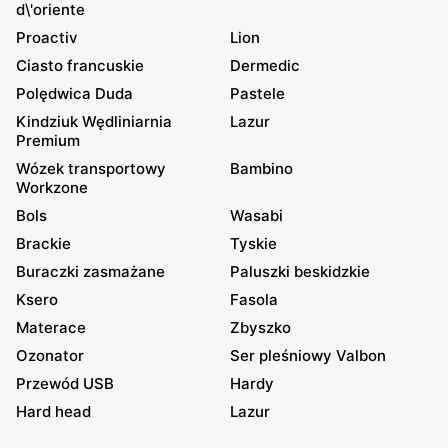
d\'oriente
Proactiv
Lion
Ciasto francuskie
Dermedic
Polędwica Duda
Pastele
Kindziuk Wędliniarnia
Lazur
Premium
Wózek transportowy
Bambino
Workzone
Bols
Wasabi
Brackie
Tyskie
Buraczki zasmażane
Paluszki beskidzkie
Ksero
Fasola
Materace
Zbyszko
Ozonator
Ser pleśniowy Valbon
Przewód USB
Hardy
Hard head
Lazur