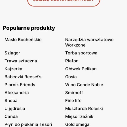
Popularne produkty
Masło Bocheńskie
Narzędzia warsztatowe
Workzone
Szlagor
Torba sportowa
Trawa sztuczna
Plafon
Kajzerka
Ołówek Pelikan
Babeczki Reese\'s
Gosia
Piórnik Friends
Wino Conde Noble
Aleksandria
Smirnoff
Sheba
Fine life
U jędrusia
Musztarda Roleski
Canda
Mięso rzeźnik
Płyn do płukania Tesori
Gold omega