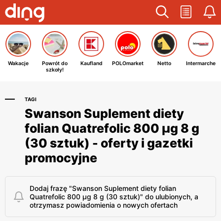
Wakacje
Powrót do
Kaufland
POLOmarket
Netto
Intermarche
szkoły!
TAGI
Swanson Suplement diety
folian Quatrefolic 800 μg 8 g
(30 sztuk) - oferty i gazetki
promocyjne
Dodaj frazę "Swanson Suplement diety folian
Quatrefolic 800 μg 8 g (30 sztuk)" do ulubionych, a
otrzymasz powiadomienia o nowych ofertach