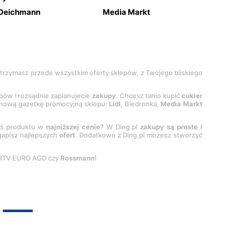
Deichmann
Media Markt
 otrzymasz przede wszystkim oferty sklepów, z Twojego bliskiego
epów i rozsądnie zaplanujecie
zakupy
. Chcesz tanio kupić
cukier
z nową gazetkę promocyjną sklepu:
Lidl
, Biedronka,
Media Markt
oś produktu w
najniższej cenie
? W Ding.pl
zakupy są proste i
egapisz najlepszych
ofert
. Dodatkowo z Ding.pl możesz stworzyć
 RTV EURO AGD czy
Rossmann
!