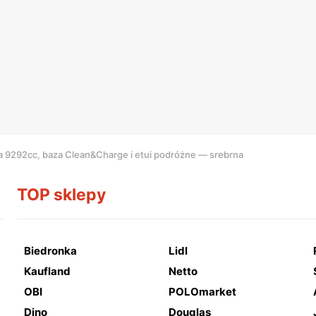
ka 9292cc, baza Clean&Charge i etui podróżne — srebrna
TOP sklepy
Biedronka
Lidl
Kaufland
Netto
OBI
POLOmarket
Dino
Douglas