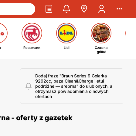
o
Rossmann
Lidl
Czas na
Ta
grilla!
kosm
Dodaj frazę "Braun Series 9 Golarka
9292cc, baza Clean&Charge i etui
podróżne — srebrna" do ulubionych, a
otrzymasz powiadomienia o nowych
ofertach
na - oferty z gazetek