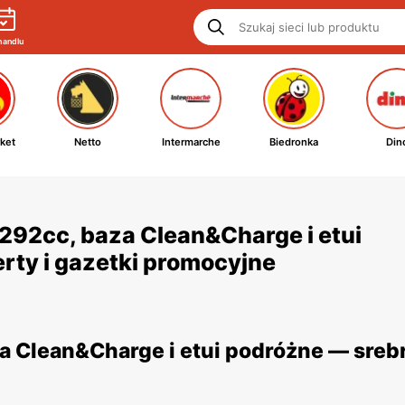
handlu
ket
Netto
Intermarche
Biedronka
Din
9292cc, baza Clean&Charge i etui
rty i gazetki promocyjne
a Clean&Charge i etui podróżne — srebr