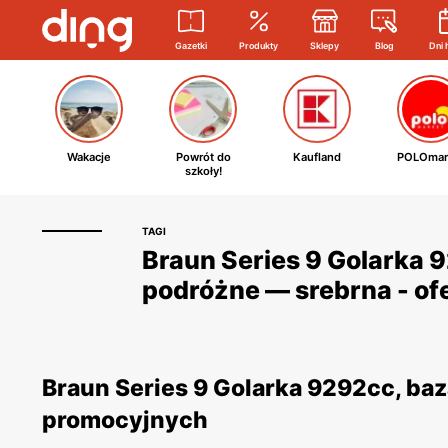
Gazetki
Produkty
Sklepy
Blog
Dni 
Wakacje
Powrót do
Kaufland
POLOmar
szkoły!
TAGI
Braun Series 9 Golarka 
podróżne — srebrna - ofe
Braun Series 9 Golarka 9292cc, baz
promocyjnych