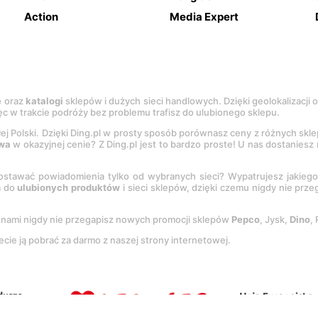
Action
Media Expert
e
oraz
katalogi
sklepów i dużych sieci handlowych. Dzięki geolokalizacji
c w trakcie podróży bez problemu trafisz do ulubionego sklepu.
łej Polski. Dzięki Ding.pl w prosty sposób porównasz ceny z różnych skl
wa
w okazyjnej cenie? Z Ding.pl jest to bardzo proste! U nas dostanies
stawać powiadomienia tylko od wybranych sieci? Wypatrujesz jakieg
a do
ulubionych produktów
i sieci sklepów, dzięki czemu nigdy nie prz
Z nami nigdy nie przegapisz nowych promocji sklepów
Pepco
, Jysk,
Dino
,
ecie ją pobrać za darmo z naszej strony internetowej.