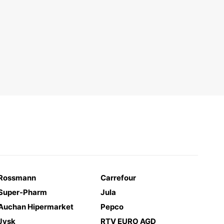
Rossmann
Carrefour
Super-Pharm
Jula
Auchan Hipermarket
Pepco
Jysk
RTV EURO AGD