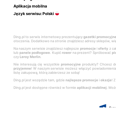
Aplikacja mobilna
Język serwisu: Polski
Ding.pl to serwis internetowy prezentujący
gazetki promocyjn
otoczenia. Dodatkowo na stronie znajdziesz adresy sklepów, wię
Na naszym serwisie znajdziesz najlepsze
promocje
i
oferty
z ca
lub
panele podłogowe
. Kupić
rower
na prezent? Spróbować
pi
czy
Leroy Merlin
.
Nie interesują cię wszystkie
promocyjne
produkty? Chcesz do
przyjemne
! W naszym serwisie możesz włączyć powiadomieni
listę zakupową, którą zabierzesz ze sobą!
Ding.pl jest wszędzie tam, gdzie
najlepsze promocje
i
okazje
! 
Ding.pl jest dostępne również w formie
aplikacji mobilnej
. Moż