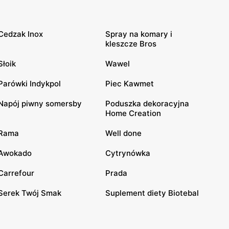
Cedzak Inox
Spray na komary i
kleszcze Bros
Słoik
Wawel
Parówki Indykpol
Piec Kawmet
Napój piwny somersby
Poduszka dekoracyjna
Home Creation
Rama
Well done
Awokado
Cytrynówka
Carrefour
Prada
Serek Twój Smak
Suplement diety Biotebal