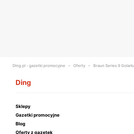
Ding.pl - gazetki promocyjne
Oferty
Braun Series 9 Golar
Ding
Sklepy
Gazetki promocyjne
Blog
Oferty z gazetek