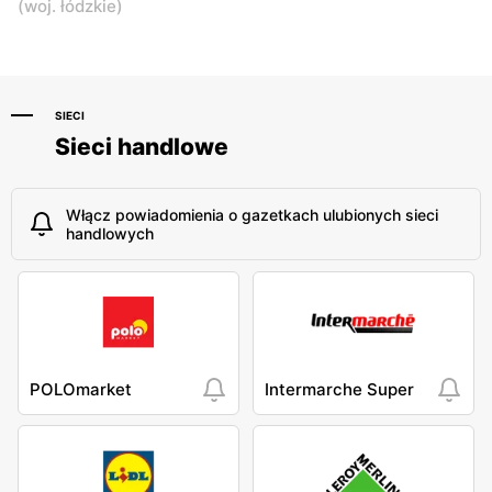
(
woj. łódzkie
)
Wartkowice, ul.
Wartkowice, ul. Wilkowice
Spółdzielcza 2
9
Nasz Sklep
Nasz Sklep
Poddębice, ul. Brzezinki 4
Poddębice, ul. pl.
SIECI
Kościuszki 3
Sieci handlowe
Włącz powiadomienia o gazetkach ulubionych sieci
handlowych
POLOmarket
Intermarche Super