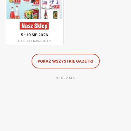
Sieć sklepów regularnie wydaje gazetki promocyjne, z
których dowiemy się jakie promocje i zniżki przygotował
dla nas Nasz Sklep na kolejny tydzień. Firma posiada
również stronę internetową, na której można sprawdzić nie
5
-
19 SIE 2026
tylko adresy sklepów, ale również rabaty i zniżki
GAZETKA NASZ SKLEP
obowiązujące w sklepach.
POKAŻ WSZYSTKIE GAZETKI
REKLAMA