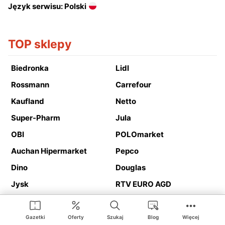
Język serwisu: Polski
TOP sklepy
Biedronka
Lidl
Rossmann
Carrefour
Kaufland
Netto
Super-Pharm
Jula
OBI
POLOmarket
Auchan Hipermarket
Pepco
Dino
Douglas
Jysk
RTV EURO AGD
Action
Media Expert
Deichmann
Media Markt
Gazetki
Oferty
Szukaj
Blog
Więcej