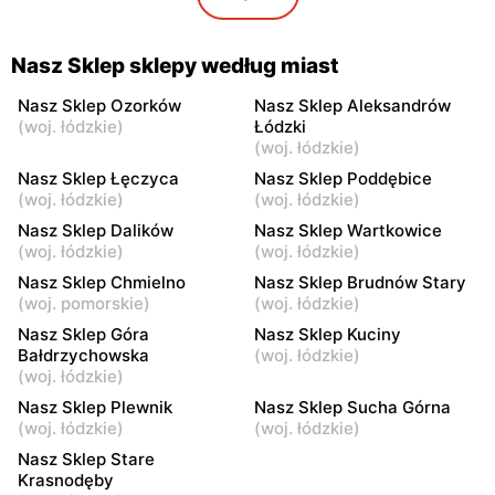
Piotra Ściegiennego 8
77
Nasz Sklep
Nasz Sklep
Nasz Sklep sklepy według miast
Łęczyca, ul. Gen.
Stare Krasnodęby, ul.
Franciszka Altera 1 A
Podgórna 5
Nasz Sklep Ozorków
Nasz Sklep Aleksandrów
(
woj. łódzkie
)
Łódzki
Nasz Sklep
Nasz Sklep
(
woj. łódzkie
)
Aleksandrów Łódzki, ul.
Łęczyca, ul. Leżnica Mała
Nasz Sklep Łęczyca
Nasz Sklep Poddębice
Bełdów 41
54A
(
woj. łódzkie
)
(
woj. łódzkie
)
Nasz Sklep Dalików
Nasz Sklep Wartkowice
Nasz Sklep
Nasz Sklep
(
woj. łódzkie
)
(
woj. łódzkie
)
Brudnów Stary, ul. Brudnów
Dalików, ul. Zachodnia 2
Nasz Sklep Chmielno
Nasz Sklep Brudnów Stary
5
(
woj. pomorskie
)
(
woj. łódzkie
)
Nasz Sklep
Nasz Sklep
Nasz Sklep Góra
Nasz Sklep Kuciny
Kuciny, ul. Kuciny 1
Dalików, ul. Domaniew 28
Bałdrzychowska
(
woj. łódzkie
)
(
woj. łódzkie
)
Nasz Sklep
Nasz Sklep
Nasz Sklep Plewnik
Nasz Sklep Sucha Górna
Wartkowice, ul. Gostków
Plewnik, ul. Plewnik 6
(
woj. łódzkie
)
(
woj. łódzkie
)
Stary 4
Nasz Sklep Stare
Krasnodęby
Nasz Sklep
Nasz Sklep