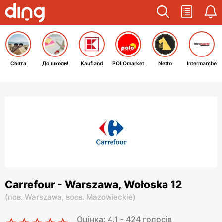
Свята
До школи!
Kaufland
POLOmarket
Netto
Intermarche
Carrefour - Warszawa, Wołoska 12
(
пов. Warszawa,
воєв. Mazowieckie
)
Оцінка: 4.1 - 424 голосів