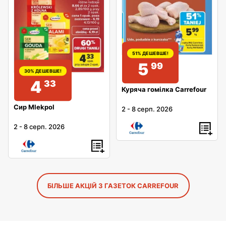
51% ДЕШЕВШЕ!
5
99
30% ДЕШЕВШЕ!
4
33
Куряча гомілка Carrefour
Сир Mlekpol
2
-
8 серп. 2026
2
-
8 серп. 2026
БІЛЬШЕ АКЦІЙ З ГАЗЕТОК CARREFOUR