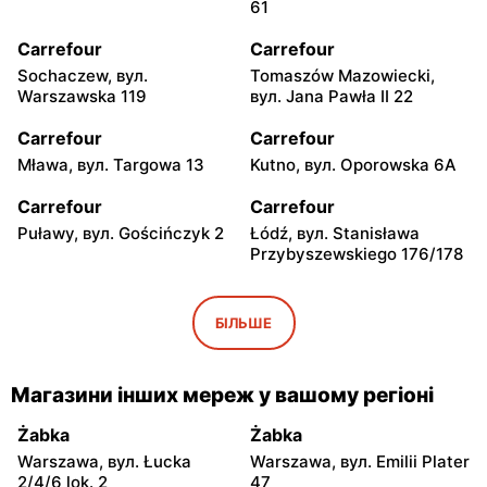
61
Carrefour
Carrefour
Sochaczew, вул.
Tomaszów Mazowiecki,
Warszawska 119
вул. Jana Pawła II 22
Carrefour
Carrefour
Mława, вул. Targowa 13
Kutno, вул. Oporowska 6A
Carrefour
Carrefour
Puławy, вул. Gościńczyk 2
Łódź, вул. Stanisława
Przybyszewskiego 176/178
Carrefour
Carrefour
Łódź, вул. Kolumny 6/36
Łódź al. Ks. Bp. Władysława
БІЛЬШЕ
Bandurskiego 49
Carrefour
Carrefour
Магазини інших мереж у вашому регіоні
Łódź, вул. Szparagowa 7
Pabianice, вул. Popławska
4/20
Żabka
Żabka
Warszawa, вул. Łucka
Warszawa, вул. Emilii Plater
Carrefour
Carrefour
2/4/6 lok. 2
47