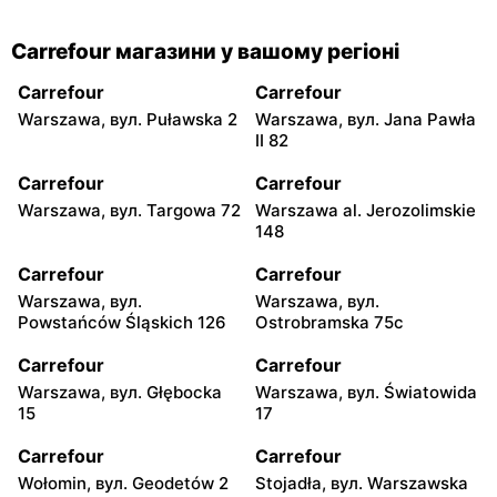
Carrefour магазини у вашому регіоні
Carrefour
Carrefour
Warszawa, вул. Puławska 2
Warszawa, вул. Jana Pawła
II 82
Carrefour
Carrefour
Warszawa, вул. Targowa 72
Warszawa al. Jerozolimskie
148
Carrefour
Carrefour
Warszawa, вул.
Warszawa, вул.
Powstańców Śląskich 126
Ostrobramska 75c
Carrefour
Carrefour
Warszawa, вул. Głębocka
Warszawa, вул. Światowida
15
17
Carrefour
Carrefour
Wołomin, вул. Geodetów 2
Stojadła, вул. Warszawska