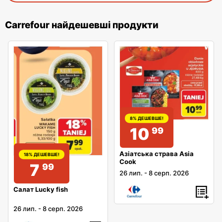
Carrefour найдешевші продукти
8% ДЕШЕВШЕ!
10
99
Азіатська страва Asia
18% ДЕШЕВШЕ!
Cook
7
99
26 лип.
-
8 серп. 2026
Салат Lucky fish
26 лип.
-
8 серп. 2026