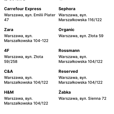
Piotrków Trybunalski, вул.
Biała Podlaska, вул. Jana III
Juliusza Słowackiego 123
Sobieskiego 9
Carrefour Express
Sephora
Warszawa, вул. Emilii Plater
Warszawa, вул.
Carrefour
Carrefour
47
Marszałkowska 116/122
Ostrowiec Świętokrzyski,
Bełchatów, вул. Kolejowa 6
вул. Adama Mickiewicza 30
Zara
Organic
Warszawa, вул.
Warszawa, вул. Złota 59
Carrefour
Carrefour
Marszałkowska 104-122
Kielce, вул. Świętokrzyska
Lublin al. Wincentego
20
Witosa 6
4F
Rossmann
Warszawa, вул. Złota
Warszawa, вул.
Carrefour
Carrefour
59/258
Marszałkowska 104/122
Radomsko, вул. Piastowska
Olsztyn, вул. Ignacego
28
Krasickiego 1 b
C&A
Reserved
Warszawa, вул.
Warszawa, вул.
Carrefour
Carrefour
Marszałkowska 104/122
Marszałkowska 104/122
Białystok, вул. Wrocławska
Sieradz, вул. Jana Pawła II
20
63a
H&M
Żabka
Warszawa, вул.
Warszawa, вул. Sienna 72
Carrefour
Carrefour
Marszałkowska 104/122
Białystok, вул. Władysława
Toruń, вул. Olsztyńska 8
Wysockiego 67