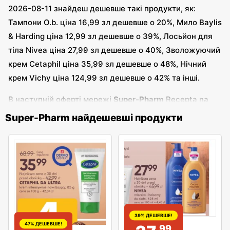
2026-08-11 знайдеш дешевше такі продукти, як:
Тампони O.b. ціна 16,99 зл дешевше о 20%, Мило Baylis
& Harding ціна 12,99 зл дешевше о 39%, Лосьйон для
тіла Nivea ціна 27,99 зл дешевше о 40%, Зволожуючий
крем Cetaphil ціна 35,99 зл дешевше о 48%, Нічний
крем Vichy ціна 124,99 зл дешевше о 42% та інші.
В наступній оферті мережі
Super-Pharm
Recepta na
letnie piękno - Super-Pharm яка діє з 2026-07-16 -
Super-Pharm найдешевші продукти
2026-08-11 радимо звернути увагу на: Лак для
волосся Venita ціна 9,99 зл дешевше о 24%, Спрей від
комарів та кліщів Bros ціна 15,49 зл дешевше о 27%,
Емульсія для інтимної гігієни AA ціна 10,99 зл,
Сироватка для волосся Shine ціна 22,99 зл дешевше о
38%, Дієтична добавка Gold omega ціна 37,99 зл
дешевше о 29%, Захисна емульсія Kolastyna ціна 27,69
39% ДЕШЕВШЕ!
зл дешевше о 38%, Фільтр для води Brita ціна 22,99 зл,
47% ДЕШЕВШЕ!
99