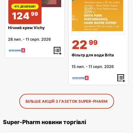
41% ДЕШЕВШЕ!
124
99
Нічний крем Vichy
28 лип.
-
11 серп. 2026
22
99
Фільтр для води Brita
15 лип.
-
11 серп. 2026
БІЛЬШЕ АКЦІЙ З ГАЗЕТОК SUPER-PHARM
Super-Pharm новини торгівлі