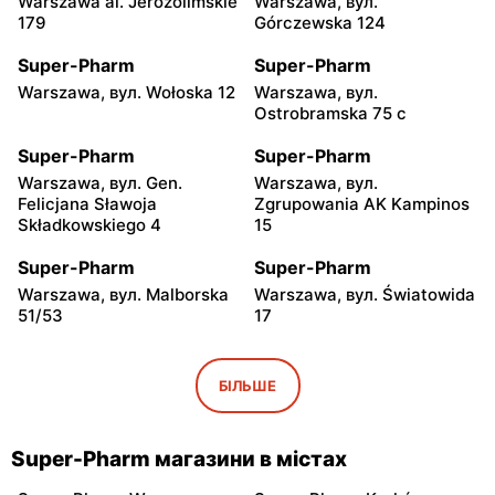
Warszawa al. Jerozolimskie
Warszawa, вул.
179
Górczewska 124
Super-Pharm
Super-Pharm
Warszawa, вул. Wołoska 12
Warszawa, вул.
Ostrobramska 75 c
Super-Pharm
Super-Pharm
Warszawa, вул. Gen.
Warszawa, вул.
Felicjana Sławoja
Zgrupowania AK Kampinos
Składkowskiego 4
15
Super-Pharm
Super-Pharm
Warszawa, вул. Malborska
Warszawa, вул. Światowida
51/53
17
Super-Pharm
Super-Pharm
Warszawa, вул. Belgradzka
Stara Iwiczna, вул. Nowa
БІЛЬШЕ
14
4A
Super-Pharm
Super-Pharm
Super-Pharm магазини в містах
Legionowo, вул. Marsz.
Radom, вул. Bolesława