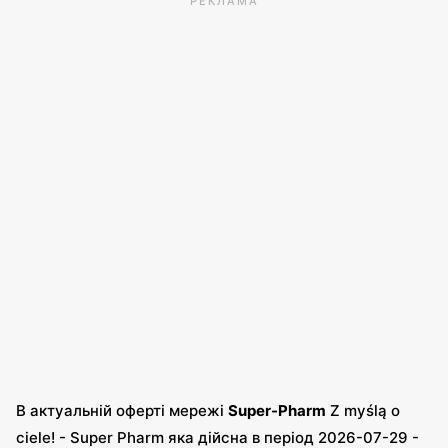
РЕКЛАМА
акцій, з якої можна дізнатися про найвигідніші
пропозиції. На сайті Super-Pharm
ми знайдемо розділ „s
. ви знайдете розділ „Акції”, де зібрані найкращі,
актуальні пропозиції.
.
В актуальній оферті мережі
Super-Pharm
Z myślą o
ciele! - Super Pharm яка дійсна в період 2026-07-29 -