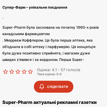
Супер-Фарм – унікальне поєднання
.
Super-Pharm була заснована на початку 1960-х років
канадським фармацевтом
. Мюрреєм Коффлером. Це була перша аптека, яка
об'єднала в собі аптеку і парфумерію. Ця концепція
була дуже позитивно сприйнята, і магазин дуже
швидко з'явився і за кордоном. Перша Super-
Pharm з'явився в Польщі в 2001 році. В даний час
Оцінка: 4.1 - 57 голосів
мережу можна знайти у всіх великих містах. містах.
Твоя оцінка: 0.0
Super-Pharm – аптека, аптека та парфумерія
СЛІДКУВАТИ
.
Super-Pharm актуальні рекламні газетки
Супер-Фарм - це магазин, де покупці знайдуть