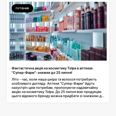
ПУТІВНИК
Фантастична акція на косметику Tolpa в аптеках
"Супер-Фарм": знижки до 25 липня!
Літо - час, коли наша шкіра та волосся потребують
особливого догляду. Аптеки "Супер-Фарм" йдуть
назустріч цим потребам, пропонуючи надзвичайну
акцію на косметику Tołpa. До 25 липня всю продукцію
цього відомого бренду можна придбати зі знижкою до
40%! Це чудова нагода поповнити свої косметичні
запаси та подбати про себе цього літнього сезону.