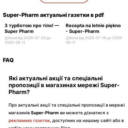
Super-Pharm
Super-Pharm
Częstochowa al. Wojska
Kalisz, вул. Górnośląska 82
Polskiego 207
Super-Pharm актуальні газетки в pdf
З турботою про тіло! —
Recepta na letnie piękno
Super Pharm
- Super-Pharm
Дійсна від 2026-07-29 до
Дійсна від 2026-07-16 до 2026-
2026-08-11
08-11
FAQ
Які актуальні акції та спеціальні
пропозиції в магазинах мережі Super-
Pharm?
Про актуальні акції та спеціальні пропозиції в мережі
магазинів
Super-Pharm
ви можете дізнатися з
рекламних газеток
, доступних на нашому сайті або в