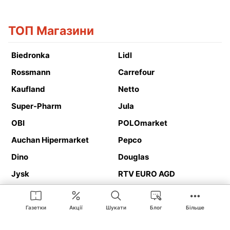
ТОП Магазини
Biedronka
Lidl
Rossmann
Carrefour
Kaufland
Netto
Super-Pharm
Jula
OBI
POLOmarket
Auchan Hipermarket
Pepco
Dino
Douglas
Jysk
RTV EURO AGD
Action
Media Expert
Deichmann
Media Markt
Газетки
Акції
Шукати
Блог
Більше