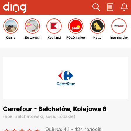
Свята
До школи!
Kaufland
POLOmarket
Netto
Intermarche
Carrefour - Bełchatów, Kolejowa 6
(
пов. Bełchatowski,
воєв. Łódzkie
)
Оцінка: 4.1 - 424 голосів