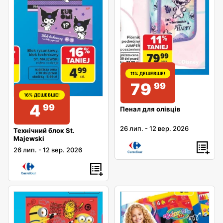
11% ДЕШЕВШЕ!
79
99
16% ДЕШЕВШЕ!
4
99
Пенал для олівців
26 лип.
-
12 вер. 2026
Технічний блок St.
Majewski
26 лип.
-
12 вер. 2026