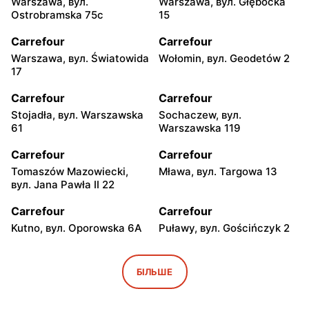
Warszawa, вул.
Warszawa, вул. Głębocka
Ostrobramska 75c
15
Carrefour
Carrefour
Warszawa, вул. Światowida
Wołomin, вул. Geodetów 2
17
Carrefour
Carrefour
Stojadła, вул. Warszawska
Sochaczew, вул.
61
Warszawska 119
Carrefour
Carrefour
Tomaszów Mazowiecki,
Mława, вул. Targowa 13
вул. Jana Pawła II 22
Carrefour
Carrefour
Kutno, вул. Oporowska 6A
Puławy, вул. Gościńczyk 2
Carrefour
Carrefour
Łódź, вул. Stanisława
Łódź, вул. Kolumny 6/36
БІЛЬШЕ
Przybyszewskiego 176/178