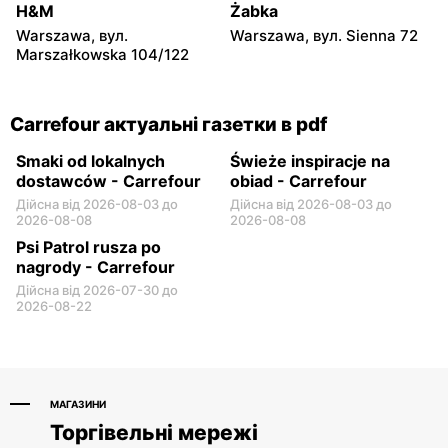
20
63a
H&M
Żabka
Warszawa, вул.
Warszawa, вул. Sienna 72
Carrefour
Carrefour
Marszałkowska 104/122
Białystok, вул. Władysława
Toruń, вул. Olsztyńska 8
Wysockiego 67
Carrefour актуальні газетки в pdf
Smaki od lokalnych
Świeże inspiracje na
dostawców - Carrefour
obiad - Carrefour
Дійсна від 2026-08-03 до
Дійсна від 2026-08-03 до
2026-08-08
2026-08-08
Psi Patrol rusza po
nagrody - Carrefour
Дійсна від 2026-07-30 до
2026-08-22
МАГАЗИНИ
Торгівельні мережі