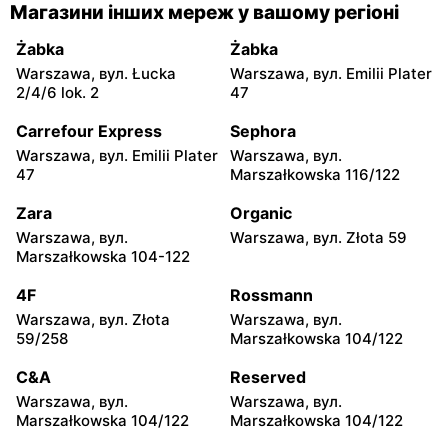
Carrefour
Carrefour
Магазини інших мереж у вашому регіоні
Łódź al. Ks. Bp. Władysława
Łódź, вул. Szparagowa 7
Bandurskiego 49
Żabka
Żabka
Warszawa, вул. Łucka
Warszawa, вул. Emilii Plater
Carrefour
Carrefour
2/4/6 lok. 2
47
Pabianice, вул. Popławska
Piotrków Trybunalski, вул.
4/20
Juliusza Słowackiego 123
Carrefour Express
Sephora
Warszawa, вул. Emilii Plater
Warszawa, вул.
Carrefour
Carrefour
47
Marszałkowska 116/122
Biała Podlaska, вул. Jana III
Ostrowiec Świętokrzyski,
Sobieskiego 9
вул. Adama Mickiewicza 30
Zara
Organic
Warszawa, вул.
Warszawa, вул. Złota 59
Carrefour
Carrefour
Marszałkowska 104-122
Kielce, вул. Świętokrzyska
Lublin al. Wincentego
20
Witosa 6
4F
Rossmann
Warszawa, вул. Złota
Warszawa, вул.
Carrefour
Carrefour
59/258
Marszałkowska 104/122
Radomsko, вул. Piastowska
Olsztyn, вул. Ignacego
28
Krasickiego 1 b
C&A
Reserved
Warszawa, вул.
Warszawa, вул.
Carrefour
Carrefour
Marszałkowska 104/122
Marszałkowska 104/122
Białystok, вул. Wrocławska
Sieradz, вул. Jana Pawła II