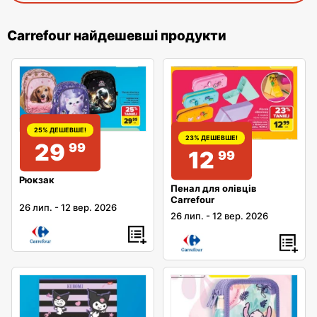
Carrefour найдешевші продукти
25% ДЕШЕВШЕ!
23% ДЕШЕВШЕ!
29
99
12
99
Рюкзак
Пенал для олівців
Carrefour
26 лип.
-
12 вер. 2026
26 лип.
-
12 вер. 2026