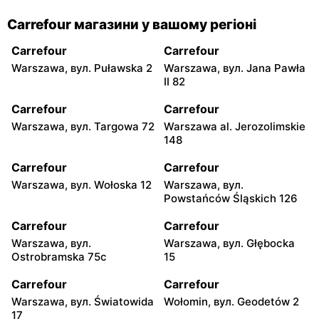
Carrefour магазини у вашому регіоні
Carrefour
Carrefour
Warszawa, вул. Puławska 2
Warszawa, вул. Jana Pawła
II 82
Carrefour
Carrefour
Warszawa, вул. Targowa 72
Warszawa al. Jerozolimskie
148
Carrefour
Carrefour
Warszawa, вул. Wołoska 12
Warszawa, вул.
Powstańców Śląskich 126
Carrefour
Carrefour
Warszawa, вул.
Warszawa, вул. Głębocka
Ostrobramska 75c
15
Carrefour
Carrefour
Warszawa, вул. Światowida
Wołomin, вул. Geodetów 2
17