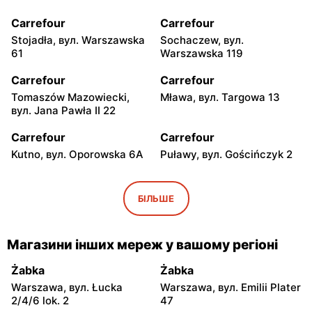
Carrefour
Carrefour
Stojadła, вул. Warszawska
Sochaczew, вул.
61
Warszawska 119
Carrefour
Carrefour
Tomaszów Mazowiecki,
Mława, вул. Targowa 13
вул. Jana Pawła II 22
Carrefour
Carrefour
Kutno, вул. Oporowska 6A
Puławy, вул. Gościńczyk 2
Carrefour
Carrefour
Łódź, вул. Stanisława
Łódź, вул. Kolumny 6/36
БІЛЬШЕ
Przybyszewskiego 176/178
Carrefour
Carrefour
Магазини інших мереж у вашому регіоні
Łódź al. Ks. Bp. Władysława
Łódź, вул. Szparagowa 7
Bandurskiego 49
Żabka
Żabka
Warszawa, вул. Łucka
Warszawa, вул. Emilii Plater
Carrefour
Carrefour
2/4/6 lok. 2
47