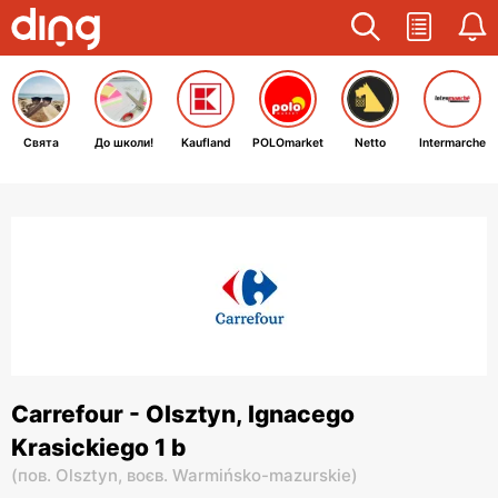
Свята
До школи!
Kaufland
POLOmarket
Netto
Intermarche
Carrefour - Olsztyn, Ignacego
Krasickiego 1 b
(
пов. Olsztyn,
воєв. Warmińsko-mazurskie
)