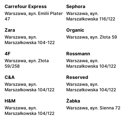
Pabianice, вул. Popławska
Piotrków Trybunalski, вул.
4/20
Juliusza Słowackiego 123
Carrefour Express
Sephora
Warszawa, вул. Emilii Plater
Warszawa, вул.
Carrefour
Carrefour
47
Marszałkowska 116/122
Biała Podlaska, вул. Jana III
Ostrowiec Świętokrzyski,
Sobieskiego 9
вул. Adama Mickiewicza 30
Zara
Organic
Warszawa, вул.
Warszawa, вул. Złota 59
Carrefour
Carrefour
Marszałkowska 104-122
Bełchatów, вул. Kolejowa 6
Kielce, вул. Świętokrzyska
20
4F
Rossmann
Warszawa, вул. Złota
Warszawa, вул.
Carrefour
Carrefour
59/258
Marszałkowska 104/122
Lublin al. Wincentego
Radomsko, вул. Piastowska
Witosa 6
28
C&A
Reserved
Warszawa, вул.
Warszawa, вул.
Carrefour
Carrefour
Marszałkowska 104/122
Marszałkowska 104/122
Białystok, вул. Wrocławska
Sieradz, вул. Jana Pawła II
20
63a
H&M
Żabka
Warszawa, вул.
Warszawa, вул. Sienna 72
Carrefour
Carrefour
Marszałkowska 104/122
Białystok, вул. Władysława
Toruń, вул. Olsztyńska 8
Wysockiego 67