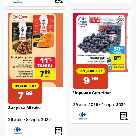
50% ДЕШЕВШЕ!
9
99
11% ДЕШЕВШЕ!
7
Чорниця Carrefour
99
29 лип. 2026
-
1 серп. 3036
Закуска Mizuho
26 лип.
-
8 серп. 2026