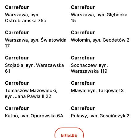
Carrefour
Carrefour
Warszawa, вул.
Warszawa, вул. Głębocka
Ostrobramska 75c
15
Carrefour
Carrefour
Warszawa, вул. Światowida
Wołomin, вул. Geodetów 2
17
Carrefour
Carrefour
Stojadła, вул. Warszawska
Sochaczew, вул.
61
Warszawska 119
Carrefour
Carrefour
Tomaszów Mazowiecki,
Mława, вул. Targowa 13
вул. Jana Pawła II 22
Carrefour
Carrefour
Kutno, вул. Oporowska 6A
Puławy, вул. Gościńczyk 2
Carrefour
Carrefour
Łódź, вул. Stanisława
Łódź, вул. Kolumny 6/36
БІЛЬШЕ