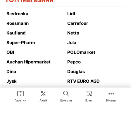
Biedronka
Lidl
Rossmann
Carrefour
Kaufland
Netto
Super-Pharm
Jula
OBI
POLOmarket
Auchan Hipermarket
Pepco
Dino
Douglas
Jysk
RTV EURO AGD
Action
Media Expert
Deichmann
Media Markt
Газетки
Акції
Шукати
Блог
Більше
Ding.pl це веб-сайт, що представляє
рекламні газетки
та
каталоги
магазинів і великих торгових мереж. Завдяки
геолокалізації ви в першу чергу отримуватимете пропозиції від