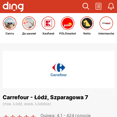
Свята
До школи!
Kaufland
POLOmarket
Netto
Intermarche
Carrefour - Łódź, Szparagowa 7
(
пов. Łódź,
воєв. Łódzkie
)
Оцінка: 4.1 - 424 голосів