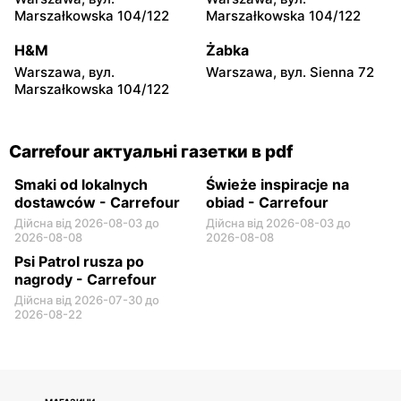
Carrefour
Carrefour
Marszałkowska 104/122
Marszałkowska 104/122
Białystok, вул. Wrocławska
Sieradz, вул. Jana Pawła II
20
63a
H&M
Żabka
Warszawa, вул.
Warszawa, вул. Sienna 72
Carrefour
Carrefour
Marszałkowska 104/122
Białystok, вул. Władysława
Toruń, вул. Olsztyńska 8
Wysockiego 67
Carrefour актуальні газетки в pdf
Smaki od lokalnych
Świeże inspiracje na
dostawców - Carrefour
obiad - Carrefour
Дійсна від 2026-08-03 до
Дійсна від 2026-08-03 до
2026-08-08
2026-08-08
Psi Patrol rusza po
nagrody - Carrefour
Дійсна від 2026-07-30 до
2026-08-22