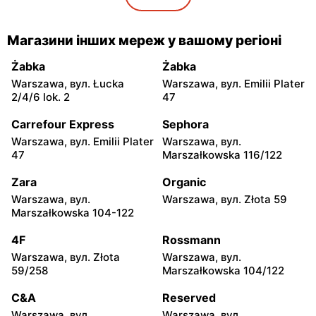
Przybyszewskiego 176/178
Carrefour
Carrefour
Магазини інших мереж у вашому регіоні
Łódź al. Ks. Bp. Władysława
Pabianice, вул. Popławska
Bandurskiego 49
4/20
Żabka
Żabka
Warszawa, вул. Łucka
Warszawa, вул. Emilii Plater
Carrefour
Carrefour
2/4/6 lok. 2
47
Piotrków Trybunalski, вул.
Biała Podlaska, вул. Jana III
Juliusza Słowackiego 123
Sobieskiego 9
Carrefour Express
Sephora
Warszawa, вул. Emilii Plater
Warszawa, вул.
Carrefour
Carrefour
47
Marszałkowska 116/122
Ostrowiec Świętokrzyski,
Bełchatów, вул. Kolejowa 6
вул. Adama Mickiewicza 30
Zara
Organic
Warszawa, вул.
Warszawa, вул. Złota 59
Carrefour
Carrefour
Marszałkowska 104-122
Kielce, вул. Świętokrzyska
Lublin al. Wincentego
20
Witosa 6
4F
Rossmann
Warszawa, вул. Złota
Warszawa, вул.
Carrefour
Carrefour
59/258
Marszałkowska 104/122
Radomsko, вул. Piastowska
Olsztyn, вул. Ignacego
28
Krasickiego 1 b
C&A
Reserved
Warszawa, вул.
Warszawa, вул.