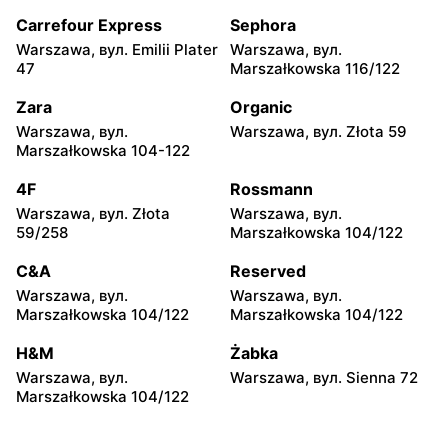
Piotrków Trybunalski, вул.
Biała Podlaska, вул. Jana III
Juliusza Słowackiego 123
Sobieskiego 9
Carrefour Express
Sephora
Warszawa, вул. Emilii Plater
Warszawa, вул.
Carrefour
Carrefour
47
Marszałkowska 116/122
Ostrowiec Świętokrzyski,
Bełchatów, вул. Kolejowa 6
вул. Adama Mickiewicza 30
Zara
Organic
Warszawa, вул.
Warszawa, вул. Złota 59
Carrefour
Carrefour
Marszałkowska 104-122
Kielce, вул. Świętokrzyska
Lublin al. Wincentego
20
Witosa 6
4F
Rossmann
Warszawa, вул. Złota
Warszawa, вул.
Carrefour
Carrefour
59/258
Marszałkowska 104/122
Radomsko, вул. Piastowska
Olsztyn, вул. Ignacego
28
Krasickiego 1 b
C&A
Reserved
Warszawa, вул.
Warszawa, вул.
Carrefour
Carrefour
Marszałkowska 104/122
Marszałkowska 104/122
Białystok, вул. Wrocławska
Sieradz, вул. Jana Pawła II
20
63a
H&M
Żabka
Warszawa, вул.
Warszawa, вул. Sienna 72
Carrefour
Carrefour
Marszałkowska 104/122
Białystok, вул. Władysława
Toruń, вул. Olsztyńska 8
Wysockiego 67