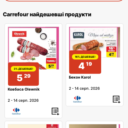
Carrefour найдешевші продукти
16% ДЕШЕВШЕ!
4
19
3% ДЕШЕВШЕ!
5
29
Бекон Karol
2
-
14 серп. 2026
Ковбаса Olewnik
2
-
14 серп. 2026