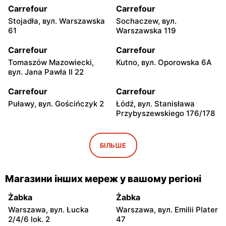
Carrefour
Carrefour
Stojadła, вул. Warszawska
Sochaczew, вул.
61
Warszawska 119
Carrefour
Carrefour
Tomaszów Mazowiecki,
Kutno, вул. Oporowska 6A
вул. Jana Pawła II 22
Carrefour
Carrefour
Puławy, вул. Gościńczyk 2
Łódź, вул. Stanisława
Przybyszewskiego 176/178
Carrefour
Carrefour
Łódź, вул. Kolumny 6/36
Łódź al. Ks. Bp. Władysława
БІЛЬШЕ
Bandurskiego 49
Carrefour
Carrefour
Магазини інших мереж у вашому регіоні
Łódź, вул. Szparagowa 7
Pabianice, вул. Popławska
4/20
Żabka
Żabka
Warszawa, вул. Łucka
Warszawa, вул. Emilii Plater
Carrefour
Carrefour
2/4/6 lok. 2
47