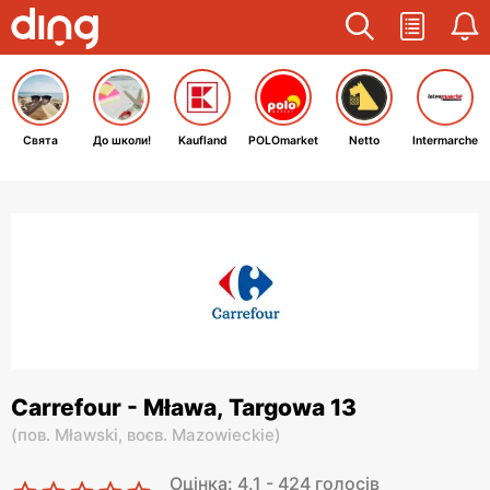
Свята
До школи!
Kaufland
POLOmarket
Netto
Intermarche
Carrefour - Mława, Targowa 13
(
пов. Mławski,
воєв. Mazowieckie
)
Оцінка: 4.1 - 424 голосів