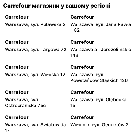
Carrefour магазини у вашому регіоні
Carrefour
Carrefour
Warszawa, вул. Puławska 2
Warszawa, вул. Jana Pawła
II 82
Carrefour
Carrefour
Warszawa, вул. Targowa 72
Warszawa al. Jerozolimskie
148
Carrefour
Carrefour
Warszawa, вул. Wołoska 12
Warszawa, вул.
Powstańców Śląskich 126
Carrefour
Carrefour
Warszawa, вул.
Warszawa, вул. Głębocka
Ostrobramska 75c
15
Carrefour
Carrefour
Warszawa, вул. Światowida
Wołomin, вул. Geodetów 2
17