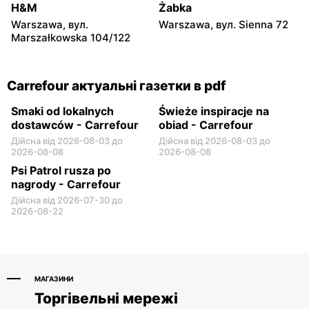
20
63a
H&M
Żabka
Warszawa, вул.
Warszawa, вул. Sienna 72
Carrefour
Carrefour
Marszałkowska 104/122
Białystok, вул. Władysława
Toruń, вул. Olsztyńska 8
Wysockiego 67
Carrefour актуальні газетки в pdf
Smaki od lokalnych
Świeże inspiracje na
dostawców - Carrefour
obiad - Carrefour
Дійсна від 2026-08-03 до
Дійсна від 2026-08-03 до
2026-08-08
2026-08-08
Psi Patrol rusza po
nagrody - Carrefour
Дійсна від 2026-07-30 до
2026-08-22
МАГАЗИНИ
Торгівельні мережі