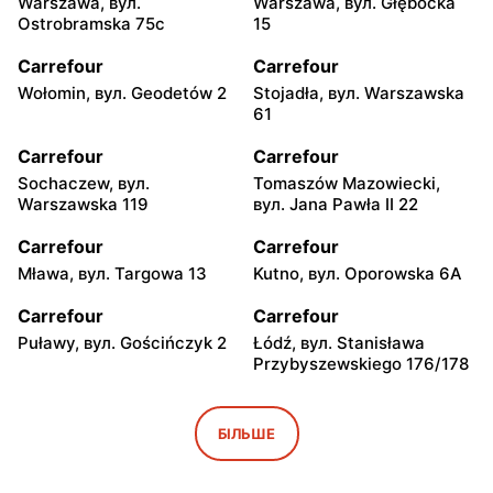
Warszawa, вул.
Warszawa, вул. Głębocka
Ostrobramska 75c
15
Carrefour
Carrefour
Wołomin, вул. Geodetów 2
Stojadła, вул. Warszawska
61
Carrefour
Carrefour
Sochaczew, вул.
Tomaszów Mazowiecki,
Warszawska 119
вул. Jana Pawła II 22
Carrefour
Carrefour
Mława, вул. Targowa 13
Kutno, вул. Oporowska 6A
Carrefour
Carrefour
Puławy, вул. Gościńczyk 2
Łódź, вул. Stanisława
Przybyszewskiego 176/178
Carrefour
Carrefour
Łódź, вул. Kolumny 6/36
Łódź al. Ks. Bp. Władysława
БІЛЬШЕ
Bandurskiego 49