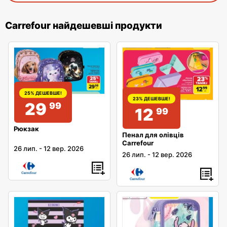
Carrefour найдешевші продукти
25% ДЕШЕВШЕ!
23% ДЕШЕВШЕ!
29
99
12
99
Рюкзак
Пенал для олівців
Carrefour
26 лип.
-
12 вер. 2026
26 лип.
-
12 вер. 2026