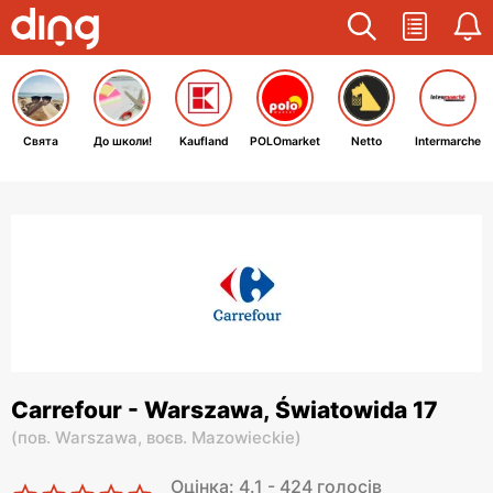
Свята
До школи!
Kaufland
POLOmarket
Netto
Intermarche
Carrefour - Warszawa, Światowida 17
(
пов. Warszawa,
воєв. Mazowieckie
)
Оцінка: 4.1 - 424 голосів