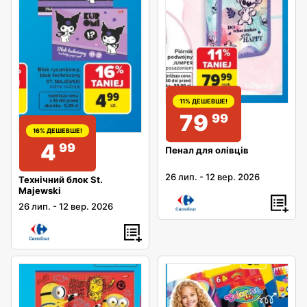
11% ДЕШЕВШЕ!
79
99
16% ДЕШЕВШЕ!
4
99
Пенал для олівців
26 лип.
-
12 вер. 2026
Технічний блок St.
Majewski
26 лип.
-
12 вер. 2026