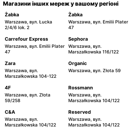
Carrefour
Carrefour
Магазини інших мереж у вашому регіоні
Łódź, вул. Szparagowa 7
Pabianice, вул. Popławska
4/20
Żabka
Żabka
Warszawa, вул. Łucka
Warszawa, вул. Emilii Plater
Carrefour
Carrefour
2/4/6 lok. 2
47
Piotrków Trybunalski, вул.
Biała Podlaska, вул. Jana III
Juliusza Słowackiego 123
Sobieskiego 9
Carrefour Express
Sephora
Warszawa, вул. Emilii Plater
Warszawa, вул.
Carrefour
Carrefour
47
Marszałkowska 116/122
Ostrowiec Świętokrzyski,
Bełchatów, вул. Kolejowa 6
вул. Adama Mickiewicza 30
Zara
Organic
Warszawa, вул.
Warszawa, вул. Złota 59
Carrefour
Carrefour
Marszałkowska 104-122
Kielce, вул. Świętokrzyska
Lublin al. Wincentego
20
Witosa 6
4F
Rossmann
Warszawa, вул. Złota
Warszawa, вул.
Carrefour
Carrefour
59/258
Marszałkowska 104/122
Radomsko, вул. Piastowska
Olsztyn, вул. Ignacego
28
Krasickiego 1 b
C&A
Reserved
Warszawa, вул.
Warszawa, вул.
Carrefour
Carrefour
Marszałkowska 104/122
Marszałkowska 104/122
Białystok, вул. Wrocławska
Sieradz, вул. Jana Pawła II