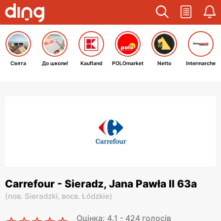
Свята
До школи!
Kaufland
POLOmarket
Netto
Intermarche
Carrefour - Sieradz, Jana Pawła II 63a
(
пов. Sieradzki,
воєв. Łódzkie
)
Оцінка: 4.1 - 424 голосів