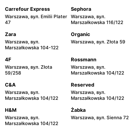
Pabianice, вул. Popławska
Piotrków Trybunalski, вул.
4/20
Juliusza Słowackiego 123
Carrefour Express
Sephora
Warszawa, вул. Emilii Plater
Warszawa, вул.
Carrefour
Carrefour
47
Marszałkowska 116/122
Biała Podlaska, вул. Jana III
Ostrowiec Świętokrzyski,
Sobieskiego 9
вул. Adama Mickiewicza 30
Zara
Organic
Warszawa, вул.
Warszawa, вул. Złota 59
Carrefour
Carrefour
Marszałkowska 104-122
Bełchatów, вул. Kolejowa 6
Kielce, вул. Świętokrzyska
20
4F
Rossmann
Warszawa, вул. Złota
Warszawa, вул.
Carrefour
Carrefour
59/258
Marszałkowska 104/122
Lublin al. Wincentego
Radomsko, вул. Piastowska
Witosa 6
28
C&A
Reserved
Warszawa, вул.
Warszawa, вул.
Carrefour
Carrefour
Marszałkowska 104/122
Marszałkowska 104/122
Olsztyn, вул. Ignacego
Białystok, вул. Wrocławska
Krasickiego 1 b
20
H&M
Żabka
Warszawa, вул.
Warszawa, вул. Sienna 72
Carrefour
Carrefour
Marszałkowska 104/122
Białystok, вул. Władysława
Toruń, вул. Olsztyńska 8
Wysockiego 67