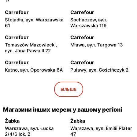
17
Carrefour
Carrefour
Stojadła, вул. Warszawska
Sochaczew, вул.
61
Warszawska 119
Carrefour
Carrefour
Tomaszów Mazowiecki,
Mława, вул. Targowa 13
вул. Jana Pawła II 22
Carrefour
Carrefour
Kutno, вул. Oporowska 6A
Puławy, вул. Gościńczyk 2
Carrefour
Carrefour
Łódź, вул. Stanisława
Łódź, вул. Kolumny 6/36
БІЛЬШЕ
Przybyszewskiego 176/178
Carrefour
Carrefour
Магазини інших мереж у вашому регіоні
Łódź al. Ks. Bp. Władysława
Łódź, вул. Szparagowa 7
Bandurskiego 49
Żabka
Żabka
Warszawa, вул. Łucka
Warszawa, вул. Emilii Plater
Carrefour
Carrefour
2/4/6 lok. 2
47