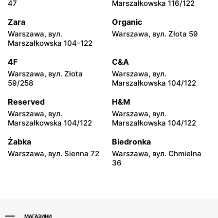
47
Marszałkowska 116/122
Warszawa, вул. Grójecka 17
Warszawa, вул.
Świętojerska 16
Zara
Organic
Warszawa, вул.
Warszawa, вул. Złota 59
Rossmann
Rossmann
Marszałkowska 104-122
Warszawa, вул. Wolska
Warszawa, вул. Stawki 2 a
19/25
4F
C&A
Warszawa, вул. Złota
Warszawa, вул.
Rossmann
Rossmann
59/258
Marszałkowska 104/122
Warszawa, вул. Grójecka
Warszawa, вул. Puławska
64
17
Reserved
H&M
Warszawa, вул.
Warszawa, вул.
Rossmann
Rossmann
Marszałkowska 104/122
Marszałkowska 104/122
Warszawa, вул. Dzika 4
Warszawa, вул. Płocka 17
Żabka
Biedronka
Rossmann
Rossmann
Warszawa, вул. Sienna 72
Warszawa, вул. Chmielna
Warszawa, вул. Obozowa
Warszawa, вул. Grójecka
36
16
80/102
МАГАЗИНИ