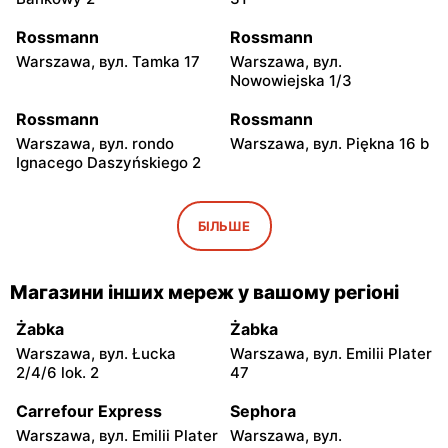
Rossmann
Rossmann
Warszawa, вул. Tamka 17
Warszawa, вул.
Nowowiejska 1/3
Rossmann
Rossmann
Warszawa, вул. rondo
Warszawa, вул. Piękna 16 b
Ignacego Daszyńskiego 2
Rossmann
Rossmann
Warszawa, вул.
Warszawa, вул. Senatorska
БІЛЬШЕ
Marszałkowska 28
2
Rossmann
Rossmann
Магазини інших мереж у вашому регіоні
Warszawa, вул. Prosta 68
Warszawa, вул.
Mokotowska 1
Żabka
Żabka
Warszawa, вул. Łucka
Warszawa, вул. Emilii Plater
Rossmann
Rossmann
2/4/6 lok. 2
47
Warszawa, вул.
Warszawa, вул. Ludna 1 a
Marszałkowska 126/134
Carrefour Express
Sephora
Warszawa, вул. Emilii Plater
Warszawa, вул.
Rossmann
Rossmann