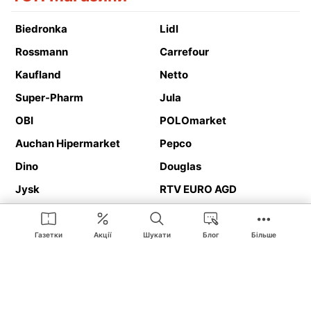
Biedronka
Lidl
Rossmann
Carrefour
Kaufland
Netto
Super-Pharm
Jula
OBI
POLOmarket
Auchan Hipermarket
Pepco
Dino
Douglas
Jysk
RTV EURO AGD
Action
Media Expert
Deichmann
Media Markt
Газетки
Акції
Шукати
Блог
Більше
Ding.pl це веб-сайт, що представляє
рекламні газетки
та
каталоги
магазинів і великих торгових мереж. Завдяки
геолокалізації ви в першу чергу отримуватимете пропозиції від
магазинів, розташованих у безпосередній близькості від вас.