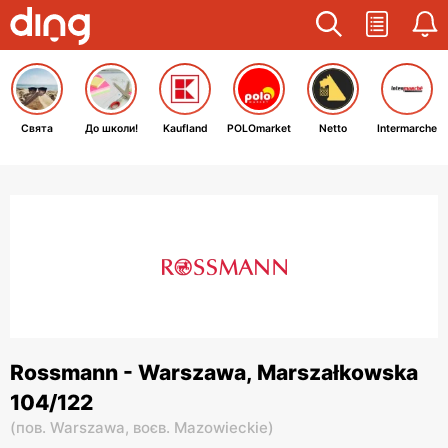
Свята
До школи!
Kaufland
POLOmarket
Netto
Intermarche
Rossmann - Warszawa, Marszałkowska
104/122
(
пов. Warszawa,
воєв. Mazowieckie
)