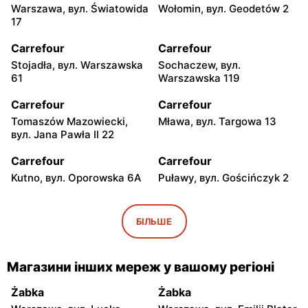
Warszawa, вул. Światowida
Wołomin, вул. Geodetów 2
17
Carrefour
Carrefour
Stojadła, вул. Warszawska
Sochaczew, вул.
61
Warszawska 119
Carrefour
Carrefour
Tomaszów Mazowiecki,
Mława, вул. Targowa 13
вул. Jana Pawła II 22
Carrefour
Carrefour
Kutno, вул. Oporowska 6A
Puławy, вул. Gościńczyk 2
Carrefour
Carrefour
Łódź, вул. Kolumny 6/36
Łódź al. Ks. Bp. Władysława
БІЛЬШЕ
Bandurskiego 49
Carrefour
Carrefour
Магазини інших мереж у вашому регіоні
Łódź, вул. Szparagowa 7
Pabianice, вул. Popławska
4/20
Żabka
Żabka