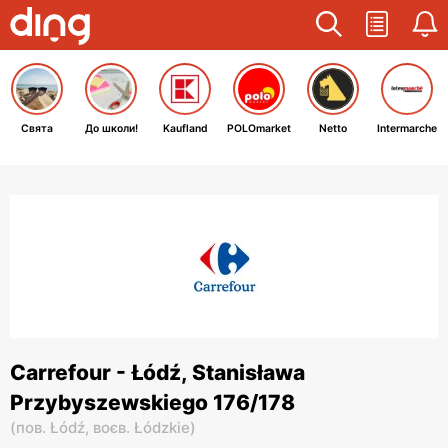
Свята
До школи!
Kaufland
POLOmarket
Netto
Intermarche
Carrefour - Łódź, Stanisława
Przybyszewskiego 176/178
(
пов. Łódź,
воєв. Łódzkie
)