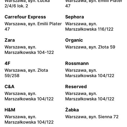
Warszawa, вул. Łucka
Warszawa, вул. Emilii Plater
Carrefour
Carrefour
2/4/6 lok. 2
47
Piotrków Trybunalski, вул.
Biała Podlaska, вул. Jana III
Juliusza Słowackiego 123
Sobieskiego 9
Carrefour Express
Sephora
Warszawa, вул. Emilii Plater
Warszawa, вул.
Carrefour
Carrefour
47
Marszałkowska 116/122
Ostrowiec Świętokrzyski,
Bełchatów, вул. Kolejowa 6
вул. Adama Mickiewicza 30
Zara
Organic
Warszawa, вул.
Warszawa, вул. Złota 59
Carrefour
Carrefour
Marszałkowska 104-122
Kielce, вул. Świętokrzyska
Lublin al. Wincentego
20
Witosa 6
4F
Rossmann
Warszawa, вул. Złota
Warszawa, вул.
Carrefour
Carrefour
59/258
Marszałkowska 104/122
Radomsko, вул. Piastowska
Olsztyn, вул. Ignacego
28
Krasickiego 1 b
C&A
Reserved
Warszawa, вул.
Warszawa, вул.
Carrefour
Carrefour
Marszałkowska 104/122
Marszałkowska 104/122
Białystok, вул. Wrocławska
Sieradz, вул. Jana Pawła II
20
63a
H&M
Żabka
Warszawa, вул.
Warszawa, вул. Sienna 72
Carrefour
Carrefour
Marszałkowska 104/122
Białystok, вул. Władysława
Toruń, вул. Olsztyńska 8