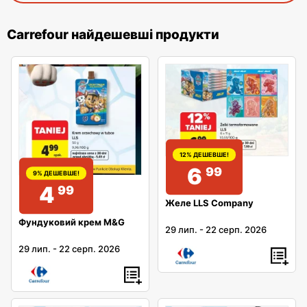
Carrefour найдешевші продукти
12% ДЕШЕВШЕ!
6
99
9% ДЕШЕВШЕ!
4
99
Желе LLS Company
Фундуковий крем M&G
29 лип.
-
22 серп. 2026
29 лип.
-
22 серп. 2026