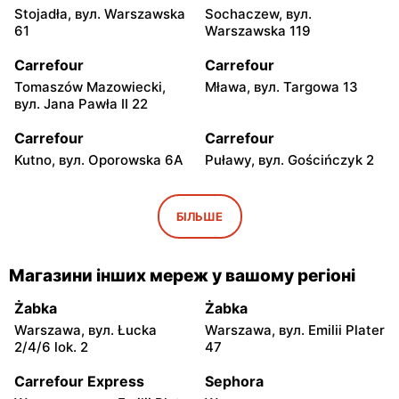
Stojadła, вул. Warszawska
Sochaczew, вул.
61
Warszawska 119
Carrefour
Carrefour
Tomaszów Mazowiecki,
Mława, вул. Targowa 13
вул. Jana Pawła II 22
Carrefour
Carrefour
Kutno, вул. Oporowska 6A
Puławy, вул. Gościńczyk 2
Carrefour
Carrefour
Łódź, вул. Stanisława
Łódź, вул. Kolumny 6/36
БІЛЬШЕ
Przybyszewskiego 176/178
Carrefour
Carrefour
Магазини інших мереж у вашому регіоні
Łódź al. Ks. Bp. Władysława
Łódź, вул. Szparagowa 7
Bandurskiego 49
Żabka
Żabka
Warszawa, вул. Łucka
Warszawa, вул. Emilii Plater
Carrefour
Carrefour
2/4/6 lok. 2
47
Pabianice, вул. Popławska
Piotrków Trybunalski, вул.
4/20
Juliusza Słowackiego 123
Carrefour Express
Sephora