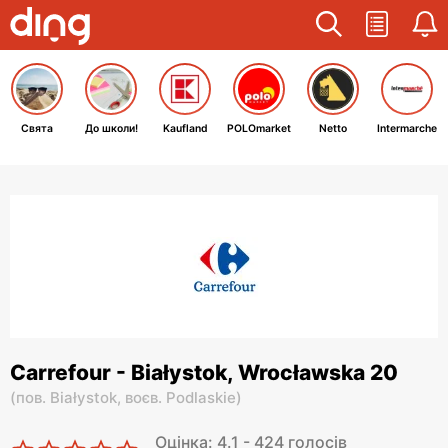
Свята
До школи!
Kaufland
POLOmarket
Netto
Intermarche
Carrefour - Białystok, Wrocławska 20
(
пов. Białystok,
воєв. Podlaskie
)
Оцінка: 4.1 - 424 голосів