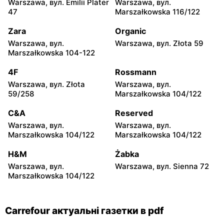
Warszawa, вул. Emilii Plater
Warszawa, вул.
Carrefour
Carrefour
47
Marszałkowska 116/122
Biała Podlaska, вул. Jana III
Ostrowiec Świętokrzyski,
Sobieskiego 9
вул. Adama Mickiewicza 30
Zara
Organic
Warszawa, вул.
Warszawa, вул. Złota 59
Carrefour
Carrefour
Marszałkowska 104-122
Bełchatów, вул. Kolejowa 6
Kielce, вул. Świętokrzyska
20
4F
Rossmann
Warszawa, вул. Złota
Warszawa, вул.
Carrefour
Carrefour
59/258
Marszałkowska 104/122
Lublin al. Wincentego
Radomsko, вул. Piastowska
Witosa 6
28
C&A
Reserved
Warszawa, вул.
Warszawa, вул.
Carrefour
Carrefour
Marszałkowska 104/122
Marszałkowska 104/122
Olsztyn, вул. Ignacego
Sieradz, вул. Jana Pawła II
Krasickiego 1 b
63a
H&M
Żabka
Warszawa, вул.
Warszawa, вул. Sienna 72
Carrefour
Carrefour
Marszałkowska 104/122
Białystok, вул. Władysława
Toruń, вул. Olsztyńska 8
Wysockiego 67
Carrefour актуальні газетки в pdf