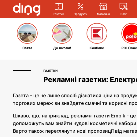
Газетки
Продукти
Магазини
Блог
Свята
До школи!
Kaufland
POLOmar
ГАЗЕТКИ
Рекламні газетки: Електр
Газета - це не лише спосіб дізнатися ціни на про
торгових мереж ви знайдете смачні та корисні про
Цікаво, що, наприклад, рекламні газети Empik - ц
допоможуть вам знайти чудові косметичні набори з
Варто також переглянути нові пропозиції від магаз