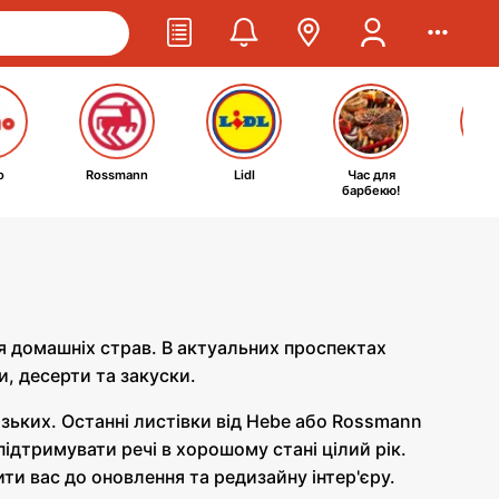
o
Rossmann
Lidl
Час для
Ta
барбекю!
kosm
ня домашніх страв. В актуальних проспектах
и, десерти та закуски.
изьких. Останні листівки від Hebe або Rossmann
ідтримувати речі в хорошому стані цілий рік.
ти вас до оновлення та редизайну інтер'єру.