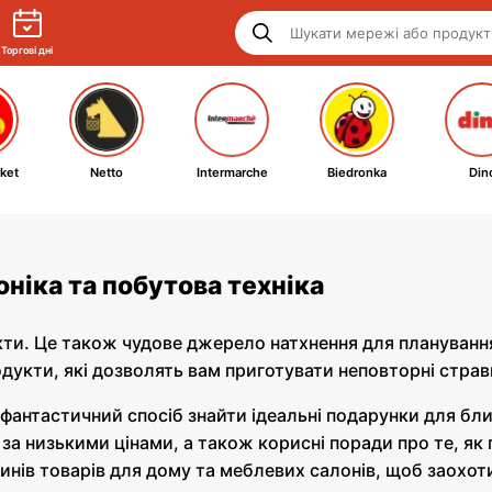
Торгові дні
ket
Netto
Intermarche
Biedronka
Din
оніка та побутова техніка
дукти. Це також чудове джерело натхнення для плануван
дукти, які дозволять вам приготувати неповторні страв
е фантастичний спосіб знайти ідеальні подарунки для бл
а низькими цінами, а також корисні поради про те, як п
инів товарів для дому та меблевих салонів, щоб заохоти