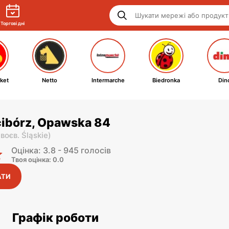
Торгові дні
ket
Netto
Intermarche
Biedronka
Din
cibórz, Opawska 84
,
воєв. Śląskie
)
Оцінка: 3.8 - 945 голосів
Твоя оцінка: 0.0
АТИ
Графік роботи