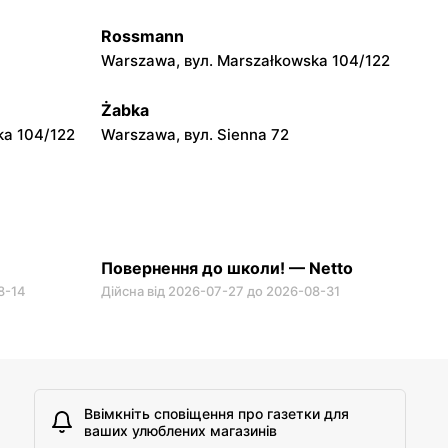
 56
Brwinów, вул. Powstańców Warszawy
2A
Rossmann
Warszawa, вул. Marszałkowska 104/122
Netto
6
Radzymin al. Jana Pawła II 14
Żabka
ka 104/122
Warszawa, вул. Sienna 72
Повернення до школи! — Netto
8-14
Дійсна від 2026-07-27 до 2026-08-31
Ввімкніть сповіщення про газетки для
ваших улюблених магазинів