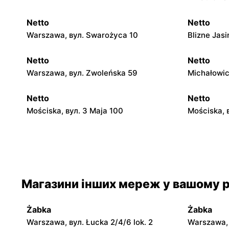
Netto
Netto
Warszawa, вул. Swarożyca 10
Blizne Jas
Netto
Netto
Warszawa, вул. Zwoleńska 59
Michałowic
Netto
Netto
Mościska, вул. 3 Maja 100
Mościska, 
Netto
Netto
Warszawa, вул. Wisełki 6
Warszawa, 
Netto
Netto
Магазини інших мереж у вашому р
Łomianki, вул. Warszawska 171
Piaseczno,
Żabka
Żabka
Netto
Netto
Warszawa, вул. Łucka 2/4/6 lok. 2
Warszawa, в