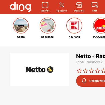
Газетки
Продукти
Магазини
Блог
Свята
До школи!
Kaufland
POLOmar
Netto - Ra
(
пов. Raciborski
СЛІДКУВ