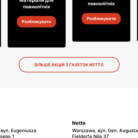
16
99
Матеріали для
повнолітніх
повнолітніх
Аперитив Aperitivo
Безалкогольне вино
Розблокувати
Simply
Розблокувати
2
-
14 серп. 2026
2
-
14 серп. 2026
БІЛЬШЕ АКЦІЙ З ГАЗЕТОК NETTO
Netto
вул. Eugeniusza
Warszawa, вул. Gen. Augusta
iego 1
Fieldorfa Nila 37