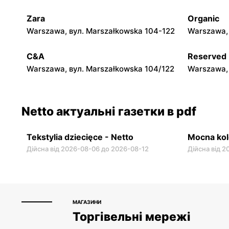
Nadarzyn, вул. Pruszkowska 70
Gołków, ву
Zara
Organic
Warszawa, вул. Marszałkowska 104-122
Warszawa, 
Netto
Netto
Nowe Lipiny, вул. Szosa Jadowska 47D
Otwock, ву
C&A
Reserved
1
Warszawa, вул. Marszałkowska 104/122
Warszawa, 
Netto актуальні газетки в pdf
Tekstylia dziecięce - Netto
Mocna kol
Дійсна від 2026-08-06 до 2026-08-12
Дійсна від 
МАГАЗИНИ
Торгівельні мережі