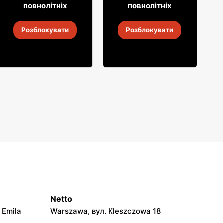
повнолітніх
повнолітніх
Лікер Aperol
Лікер Krupnik
Розблокувати
Розблокувати
2
-
14 серп. 2026
2
-
14 серп. 2026
Netto
 Emila
Warszawa, вул. Kleszczowa 18