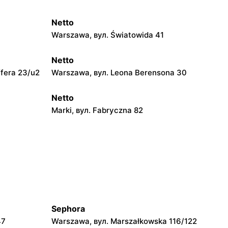
Netto
Warszawa, вул. Światowida 41
Netto
fera 23/u2
Warszawa, вул. Leona Berensona 30
Netto
Marki, вул. Fabryczna 82
Netto
yński 69
Pruszków, вул. Poznańska 18
Netto
 20B
Legionowo, вул. Zygmunta Krasińskiego
72
Sephora
Netto
47
Warszawa, вул. Marszałkowska 116/122