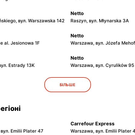
Netto
ińskiego, вул. Warszawska 142
Raszyn, вул. Młynarska 3A
Netto
e al. Jesionowa 1F
Warszawa, вул. Józefa Mehof
Netto
вул. Estrady 13K
Warszawa, вул. Cyrulików 95
Netto
БІЛЬШЕ
вул. Mochtyńska 101
Warszawa, вул. Wał Miedzesz
Netto
егіоні
 вул. Puławska 29
Piaseczno, вул. Słowackiego
Carrefour Express
Netto
ул. Emilii Plater 47
Warszawa, вул. Emilii Plater 