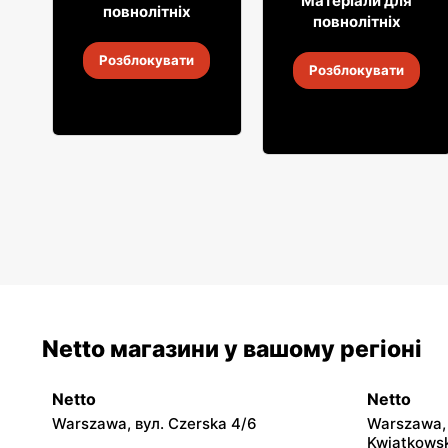
24
99
Матеріали для
повнолітніх
повнолітніх
Віскі Ballantine's
Сухе вино Sauvignon
Розблокувати
Розблокувати
2
-
14 серп. 2026
2
-
14 серп. 2026
Netto магазини у вашому регіоні
Netto
Netto
Warszawa, вул. Czerska 4/6
Warszawa, 
Kwiatkowsk