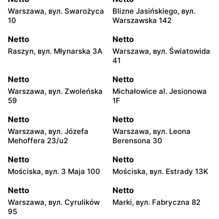
Warszawa, вул. Swarożyca
Blizne Jasińskiego, вул.
10
Warszawska 142
Netto
Netto
Raszyn, вул. Młynarska 3A
Warszawa, вул. Światowida
41
Netto
Netto
Warszawa, вул. Zwoleńska
Michałowice al. Jesionowa
59
1F
Netto
Netto
Warszawa, вул. Józefa
Warszawa, вул. Leona
Mehoffera 23/u2
Berensona 30
Netto
Netto
Mościska, вул. 3 Maja 100
Mościska, вул. Estrady 13K
Netto
Netto
Warszawa, вул. Cyrulików
Marki, вул. Fabryczna 82
95