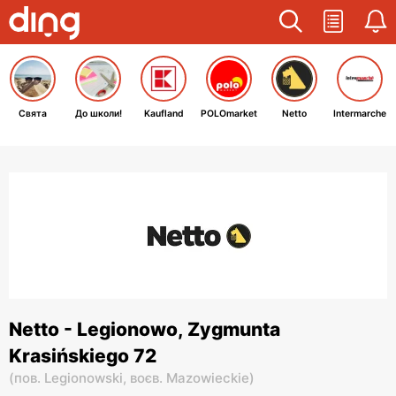
Свята
До школи!
Kaufland
POLOmarket
Netto
Intermarche
Netto - Legionowo, Zygmunta
Krasińskiego 72
(
пов. Legionowski,
воєв. Mazowieckie
)