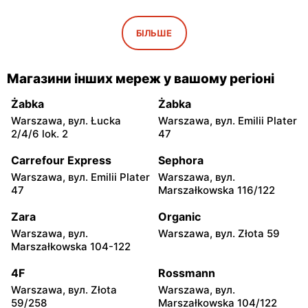
Netto
Netto
Warszawa, вул. Wisełki 6
Warszawa, вул.
БІЛЬШЕ
Mochtyńska 101
Netto
Netto
Магазини інших мереж у вашому регіоні
Warszawa, вул. Wał
Pruszków, вул. Poznańska
Miedzeszyński 69
18
Żabka
Żabka
Warszawa, вул. Łucka
Warszawa, вул. Emilii Plater
Netto
Netto
2/4/6 lok. 2
47
Łomianki, вул. Warszawska
Piaseczno, вул. Puławska
171
29
Carrefour Express
Sephora
Warszawa, вул. Emilii Plater
Warszawa, вул.
Netto
Netto
47
Marszałkowska 116/122
Piaseczno, вул.
Nadarzyn, вул.
Słowackiego 20B
Pruszkowska 70
Zara
Organic
Warszawa, вул.
Warszawa, вул. Złota 59
Netto
Netto
Marszałkowska 104-122
Gołków, вул. Pułku IV
Legionowo, вул.
Ułanów 1C
Olszankowa 56
4F
Rossmann
Warszawa, вул. Złota
Warszawa, вул.
Netto
Netto
59/258
Marszałkowska 104/122