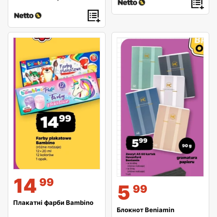
14
99
5
99
Плакатні фарби Bambino
Блокнот Beniamin