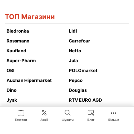
ТОП Магазини
Biedronka
Lidl
Rossmann
Carrefour
Kaufland
Netto
Super-Pharm
Jula
OBI
POLOmarket
Auchan Hipermarket
Pepco
Dino
Douglas
Jysk
RTV EURO AGD
Action
Media Expert
Deichmann
Media Markt
Газетки
Акції
Шукати
Блог
Більше