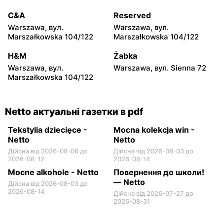
Brwinów, вул. Powstańców
Nowe Lipiny, вул. Szosa
Warszawy 2A
Jadowska 47D
C&A
Reserved
Warszawa, вул.
Warszawa, вул.
Netto
Netto
Marszałkowska 104/122
Marszałkowska 104/122
Otwock, вул. Płk. Ryszarda
Otwock, вул. Johna
Kuklińskiego 1
Lennona 6
H&M
Żabka
Warszawa, вул.
Warszawa, вул. Sienna 72
Netto
Netto
Marszałkowska 104/122
Radzymin al. Jana Pawła II
Złotokłos, вул. Mrokowska
14
2
Netto актуальні газетки в pdf
Tekstylia dziecięce -
Mocna kolekcja win -
Netto
Netto
Дійсна від 2026-08-06 до
Дійсна від 2026-08-03 до
2026-08-12
2026-08-14
Mocne alkohole - Netto
Повернення до школи!
— Netto
Дійсна від 2026-08-03 до
2026-08-14
Дійсна від 2026-07-27 до
2026-08-31