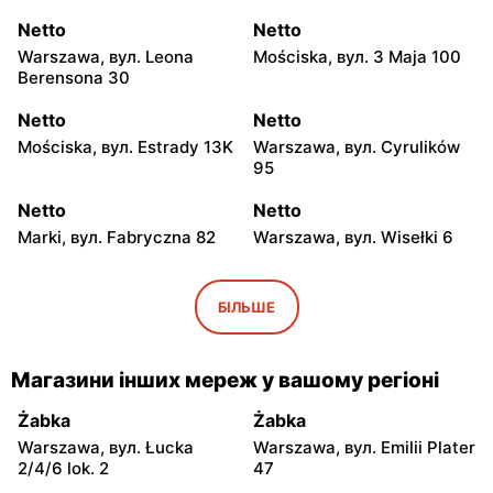
Netto
Netto
Warszawa, вул. Leona
Mościska, вул. 3 Maja 100
Berensona 30
Netto
Netto
Mościska, вул. Estrady 13K
Warszawa, вул. Cyrulików
95
Netto
Netto
Marki, вул. Fabryczna 82
Warszawa, вул. Wisełki 6
Netto
Netto
Warszawa, вул.
Warszawa, вул. Wał
БІЛЬШЕ
Mochtyńska 101
Miedzeszyński 69
Netto
Netto
Магазини інших мереж у вашому регіоні
Pruszków, вул. Poznańska
Łomianki, вул. Warszawska
18
171
Żabka
Żabka
Warszawa, вул. Łucka
Warszawa, вул. Emilii Plater
Netto
Netto
2/4/6 lok. 2
47
Piaseczno, вул. Puławska
Piaseczno, вул.