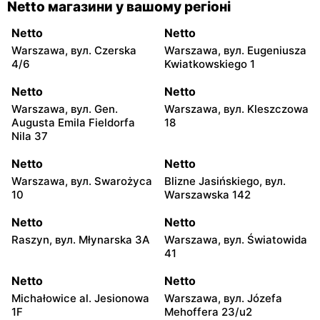
Netto магазини у вашому регіоні
Netto
Netto
Warszawa, вул. Czerska
Warszawa, вул. Eugeniusza
4/6
Kwiatkowskiego 1
Netto
Netto
Warszawa, вул. Gen.
Warszawa, вул. Kleszczowa
Augusta Emila Fieldorfa
18
Nila 37
Netto
Netto
Warszawa, вул. Swarożyca
Blizne Jasińskiego, вул.
10
Warszawska 142
Netto
Netto
Raszyn, вул. Młynarska 3A
Warszawa, вул. Światowida
41
Netto
Netto
Michałowice al. Jesionowa
Warszawa, вул. Józefa
1F
Mehoffera 23/u2