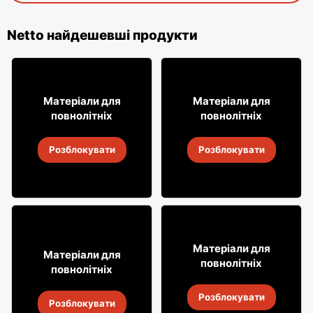
Netto найдешевші продукти
24
61
99
99
Матеріали для
Матеріали для
повнолітніх
повнолітніх
Сухе вино Sauvignon
Віскі Ballantine's
Розблокувати
Розблокувати
2
-
14 серп. 2026
2
-
14 серп. 2026
59
99
Матеріали для
16
Матеріали для
99
повнолітніх
повнолітніх
Горілка Soplica
Безалкогольне вино
Розблокувати
Simply
2
-
14 серп. 2026
Розблокувати