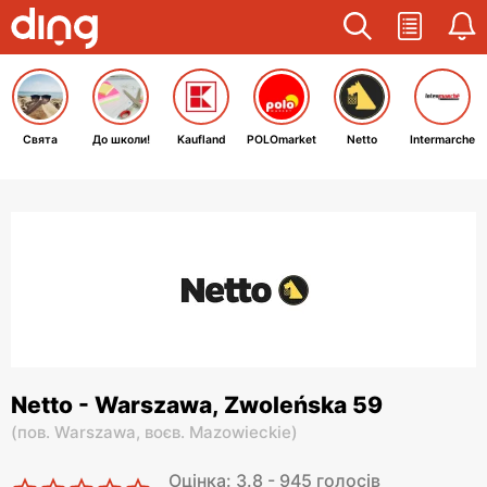
Свята
До школи!
Kaufland
POLOmarket
Netto
Intermarche
Netto - Warszawa, Zwoleńska 59
(
пов. Warszawa,
воєв. Mazowieckie
)
Оцінка: 3.8 - 945 голосів