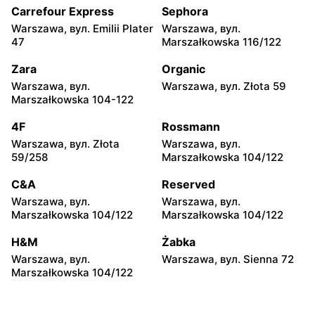
29
Słowackiego 20B
Carrefour Express
Sephora
Warszawa, вул. Emilii Plater
Warszawa, вул.
Netto
Netto
47
Marszałkowska 116/122
Legionowo, вул. Zygmunta
Nadarzyn, вул.
Krasińskiego 72
Pruszkowska 70
Zara
Organic
Warszawa, вул.
Warszawa, вул. Złota 59
Netto
Netto
Marszałkowska 104-122
Gołków, вул. Pułku IV
Legionowo, вул.
Ułanów 1C
Olszankowa 56
4F
Rossmann
Warszawa, вул. Złota
Warszawa, вул.
Netto
Netto
59/258
Marszałkowska 104/122
Brwinów, вул. Powstańców
Nowe Lipiny, вул. Szosa
Warszawy 2A
Jadowska 47D
C&A
Reserved
Warszawa, вул.
Warszawa, вул.
Netto
Netto
Marszałkowska 104/122
Marszałkowska 104/122
Otwock, вул. Płk. Ryszarda
Otwock, вул. Johna
Kuklińskiego 1
Lennona 6
H&M
Żabka
Warszawa, вул.
Warszawa, вул. Sienna 72
Netto
Netto
Marszałkowska 104/122
Radzymin al. Jana Pawła II
Złotokłos, вул. Mrokowska
14
2