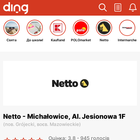
Свята
До школи!
Kaufland
POLOmarket
Netto
Intermarche
Netto - Michałowice, Al. Jesionowa 1F
(
пов. Grójecki,
воєв. Mazowieckie
)
Оцінка: 3.8 - 945 голосів