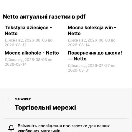
Radzymin al. Jana Pawła II
Złotokłos, вул. Mrokowska
14
2
Netto актуальні газетки в pdf
Tekstylia dziecięce -
Mocna kolekcja win -
Netto
Netto
Дійсна від 2026-08-06 до
Дійсна від 2026-08-03 до
2026-08-12
2026-08-14
Mocne alkohole - Netto
Повернення до школи!
— Netto
Дійсна від 2026-08-03 до
2026-08-14
Дійсна від 2026-07-27 до
2026-08-31
МАГАЗИНИ
Торгівельні мережі
Ввімкніть сповіщення про газетки для ваших
улюблених магазинів