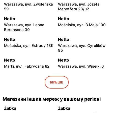
Warszawa, вул. Zwoleńska
Warszawa, вул. Józefa
59
Mehoffera 23/u2
Netto
Netto
Warszawa, вул. Leona
Mościska, вул. 3 Maja 100
Berensona 30
Netto
Netto
Mościska, вул. Estrady 13K
Warszawa, вул. Cyrulików
95
Netto
Netto
Marki, вул. Fabryczna 82
Warszawa, вул. Wisełki 6
Netto
Netto
Warszawa, вул.
Warszawa, вул. Wał
БІЛЬШЕ
Mochtyńska 101
Miedzeszyński 69
Netto
Netto
Магазини інших мереж у вашому регіоні
Pruszków, вул. Poznańska
Łomianki, вул. Warszawska
18
171
Żabka
Żabka