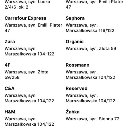
Warszawa, вул. Łucka
Warszawa, вул. Emilii Plater
Netto
Netto
2/4/6 lok. 2
47
Piaseczno, вул. Puławska
Piaseczno, вул.
29
Słowackiego 20B
Carrefour Express
Sephora
Warszawa, вул. Emilii Plater
Warszawa, вул.
Netto
Netto
47
Marszałkowska 116/122
Legionowo, вул. Zygmunta
Nadarzyn, вул.
Krasińskiego 72
Pruszkowska 70
Zara
Organic
Warszawa, вул.
Warszawa, вул. Złota 59
Netto
Netto
Marszałkowska 104-122
Gołków, вул. Pułku IV
Legionowo, вул.
Ułanów 1C
Olszankowa 56
4F
Rossmann
Warszawa, вул. Złota
Warszawa, вул.
Netto
Netto
59/258
Marszałkowska 104/122
Brwinów, вул. Powstańców
Nowe Lipiny, вул. Szosa
Warszawy 2A
Jadowska 47D
C&A
Reserved
Warszawa, вул.
Warszawa, вул.
Netto
Netto
Marszałkowska 104/122
Marszałkowska 104/122
Otwock, вул. Płk. Ryszarda
Otwock, вул. Johna
Kuklińskiego 1
Lennona 6
H&M
Żabka
Warszawa, вул.
Warszawa, вул. Sienna 72
Netto
Netto
Marszałkowska 104/122