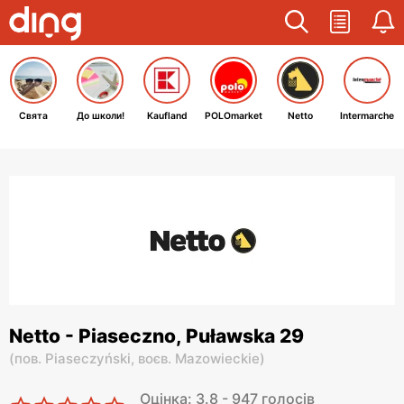
Свята
До школи!
Kaufland
POLOmarket
Netto
Intermarche
Netto - Piaseczno, Puławska 29
(
пов. Piaseczyński,
воєв. Mazowieckie
)
Оцінка: 3.8 - 947 голосів