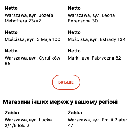
Netto
Netto
Warszawa, вул. Józefa
Warszawa, вул. Leona
Mehoffera 23/u2
Berensona 30
Netto
Netto
Mościska, вул. 3 Maja 100
Mościska, вул. Estrady 13K
Netto
Netto
Warszawa, вул. Cyrulików
Marki, вул. Fabryczna 82
95
Netto
Netto
Warszawa, вул. Wisełki 6
Warszawa, вул.
БІЛЬШЕ
Mochtyńska 101
Netto
Netto
Магазини інших мереж у вашому регіоні
Warszawa, вул. Wał
Pruszków, вул. Poznańska
Miedzeszyński 69
18
Żabka
Żabka
Warszawa, вул. Łucka
Warszawa, вул. Emilii Plater
Netto
Netto
2/4/6 lok. 2
47
Łomianki, вул. Warszawska
Piaseczno, вул.