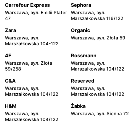
171
Słowackiego 20B
Carrefour Express
Sephora
Warszawa, вул. Emilii Plater
Warszawa, вул.
Netto
Netto
47
Marszałkowska 116/122
Legionowo, вул. Zygmunta
Nadarzyn, вул.
Krasińskiego 72
Pruszkowska 70
Zara
Organic
Warszawa, вул.
Warszawa, вул. Złota 59
Netto
Netto
Marszałkowska 104-122
Gołków, вул. Pułku IV
Legionowo, вул.
Ułanów 1C
Olszankowa 56
4F
Rossmann
Warszawa, вул. Złota
Warszawa, вул.
Netto
Netto
59/258
Marszałkowska 104/122
Brwinów, вул. Powstańców
Nowe Lipiny, вул. Szosa
Warszawy 2A
Jadowska 47D
C&A
Reserved
Warszawa, вул.
Warszawa, вул.
Netto
Netto
Marszałkowska 104/122
Marszałkowska 104/122
Otwock, вул. Płk. Ryszarda
Otwock, вул. Johna
Kuklińskiego 1
Lennona 6
H&M
Żabka
Warszawa, вул.
Warszawa, вул. Sienna 72
Netto
Netto
Marszałkowska 104/122
Radzymin al. Jana Pawła II
Złotokłos, вул. Mrokowska
14
2