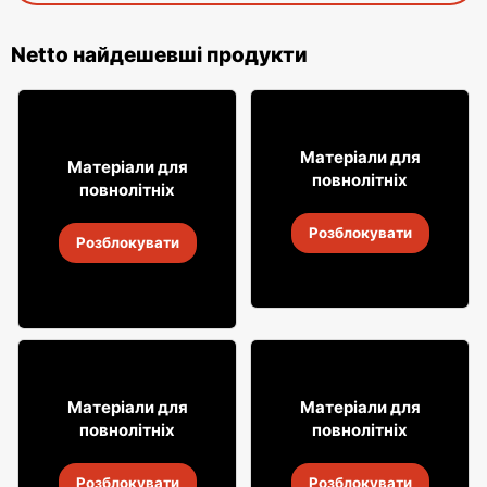
Netto найдешевші продукти
24
99
Матеріали для
16
Матеріали для
99
повнолітніх
повнолітніх
Сухе вино Sauvignon
Безалкогольне вино
Розблокувати
Simply
2
-
14 серп. 2026
Розблокувати
2
-
14 серп. 2026
29
59
99
99
Матеріали для
Матеріали для
повнолітніх
повнолітніх
Аперитив Aperitivo
Горілка Soplica
Розблокувати
Розблокувати