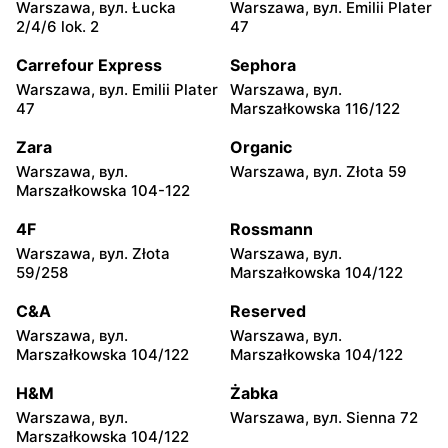
Warszawa, вул. Łucka
Warszawa, вул. Emilii Plater
Netto
Netto
2/4/6 lok. 2
47
Łomianki, вул. Warszawska
Piaseczno, вул. Puławska
171
29
Carrefour Express
Sephora
Warszawa, вул. Emilii Plater
Warszawa, вул.
Netto
Netto
47
Marszałkowska 116/122
Piaseczno, вул.
Legionowo, вул. Zygmunta
Słowackiego 20B
Krasińskiego 72
Zara
Organic
Warszawa, вул.
Warszawa, вул. Złota 59
Netto
Netto
Marszałkowska 104-122
Nadarzyn, вул.
Gołków, вул. Pułku IV
Pruszkowska 70
Ułanów 1C
4F
Rossmann
Warszawa, вул. Złota
Warszawa, вул.
Netto
Netto
59/258
Marszałkowska 104/122
Legionowo, вул.
Brwinów, вул. Powstańców
Olszankowa 56
Warszawy 2A
C&A
Reserved
Warszawa, вул.
Warszawa, вул.
Netto
Netto
Marszałkowska 104/122
Marszałkowska 104/122
Nowe Lipiny, вул. Szosa
Otwock, вул. Płk. Ryszarda
Jadowska 47D
Kuklińskiego 1
H&M
Żabka
Warszawa, вул.
Warszawa, вул. Sienna 72
Netto
Netto
Marszałkowska 104/122