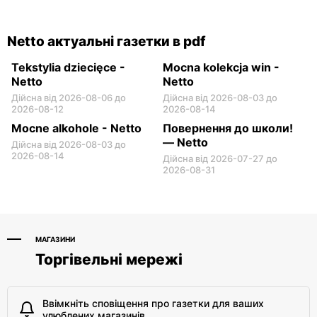
Otwock, вул. Johna
Radzymin al. Jana Pawła II
Lennona 6
14
Netto актуальні газетки в pdf
Tekstylia dziecięce -
Mocna kolekcja win -
Netto
Netto
Дійсна від 2026-08-06 до
Дійсна від 2026-08-03 до
2026-08-12
2026-08-14
Mocne alkohole - Netto
Повернення до школи!
— Netto
Дійсна від 2026-08-03 до
2026-08-14
Дійсна від 2026-07-27 до
2026-08-31
МАГАЗИНИ
Торгівельні мережі
Ввімкніть сповіщення про газетки для ваших
улюблених магазинів