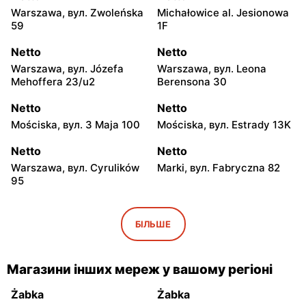
Warszawa, вул. Zwoleńska
Michałowice al. Jesionowa
59
1F
Netto
Netto
Warszawa, вул. Józefa
Warszawa, вул. Leona
Mehoffera 23/u2
Berensona 30
Netto
Netto
Mościska, вул. 3 Maja 100
Mościska, вул. Estrady 13K
Netto
Netto
Warszawa, вул. Cyrulików
Marki, вул. Fabryczna 82
95
Netto
Netto
Warszawa, вул. Wisełki 6
Warszawa, вул.
БІЛЬШЕ
Mochtyńska 101
Netto
Netto
Магазини інших мереж у вашому регіоні
Warszawa, вул. Wał
Pruszków, вул. Poznańska
Miedzeszyński 69
18
Żabka
Żabka