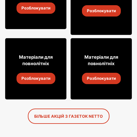
Алкогольні напої Metaxa
Розблокувати
2
-
14 серп. 2026
Розблокувати
2
-
14 серп. 2026
15
27
49
99
Матеріали для
Матеріали для
повнолітніх
повнолітніх
Горілка Żołądkowa
Горілка Soplica
Розблокувати
Розблокувати
2
-
14 серп. 2026
2
-
14 серп. 2026
БІЛЬШЕ АКЦІЙ З ГАЗЕТОК NETTO