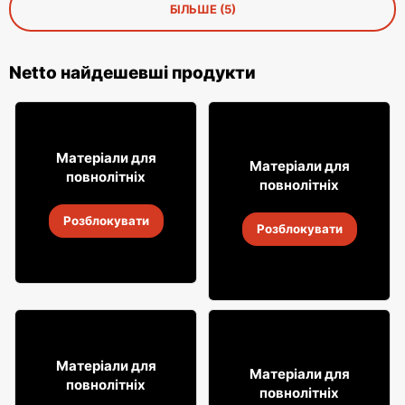
БІЛЬШЕ (5)
Netto найдешевші продукти
8
99
Матеріали для
26
Матеріали для
99
повнолітніх
повнолітніх
Бакарді Coca-Cola
Алкогольні напої
Розблокувати
Żołądkowa Gorzka
2
-
14 серп. 2026
Розблокувати
2
-
14 серп. 2026
52
99
Матеріали для
66
Матеріали для
99
повнолітніх
повнолітніх
Джин Seagram's