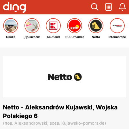
Свята
До школи!
Kaufland
POLOmarket
Netto
Intermarche
Netto - Aleksandrów Kujawski, Wojska
Polskiego 6
(
пов. Aleksandrowski,
воєв. Kujawsko-pomorskie
)