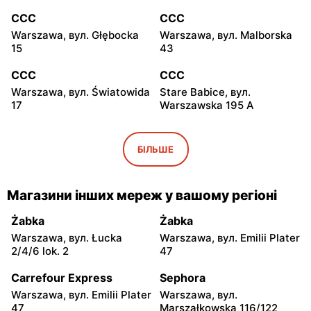
CCC
CCC
Warszawa, вул. Głębocka
Warszawa, вул. Malborska
15
43
CCC
CCC
Warszawa, вул. Światowida
Stare Babice, вул.
17
Warszawska 195 A
CCC
CCC
Warszawa, вул. Kazimierza
Łomianki, вул. Brukowa 25
БІЛЬШЕ
Szpotańskiego 4
CCC
CCC
Магазини інших мереж у вашому регіоні
Janki, вул. Mszczonowska
Pruszków, вул. Henryka
3
Sienkiewicza 19
Żabka
Żabka
Warszawa, вул. Łucka
Warszawa, вул. Emilii Plater
CCC
CCC
2/4/6 lok. 2
47
Legionowo, вул. Jerzego
Legionowo, вул. Marsz.
Siwińskiego 2
Józefa Piłsudskiego 31C
Carrefour Express
Sephora
Warszawa, вул. Emilii Plater
Warszawa, вул.
CCC
CCC
47
Marszałkowska 116/122