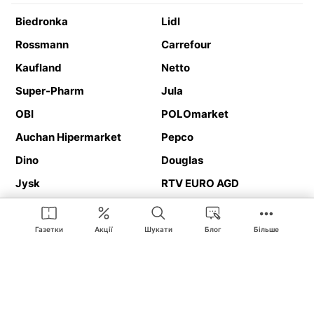
Biedronka
Lidl
Rossmann
Carrefour
Kaufland
Netto
Super-Pharm
Jula
OBI
POLOmarket
Auchan Hipermarket
Pepco
Dino
Douglas
Jysk
RTV EURO AGD
Action
Media Expert
Deichmann
Media Markt
Газетки
Акції
Шукати
Блог
Більше
Ding.pl це веб-сайт, що представляє
рекламні газетки
та
каталоги
магазинів і великих торгових мереж. Завдяки
геолокалізації ви в першу чергу отримуватимете пропозиції від
магазинів, розташованих у безпосередній близькості від вас.