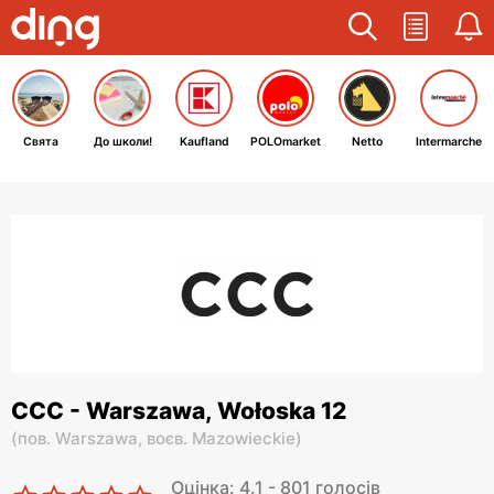
Свята
До школи!
Kaufland
POLOmarket
Netto
Intermarche
CCC - Warszawa, Wołoska 12
(
пов. Warszawa,
воєв. Mazowieckie
)
Оцінка: 4.1 - 801 голосів