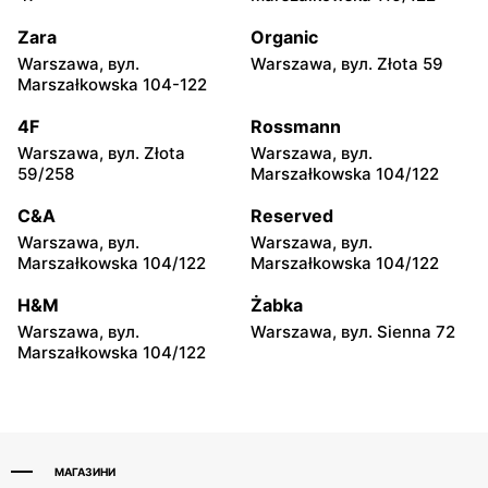
Józefów, вул. 3 Maja 148
Wołomin, вул. Geodetów 2
Zara
Organic
CCC
CCC
Warszawa, вул.
Warszawa, вул. Złota 59
Otwock, вул. Kupiecka 2
Podkowa Leśna, вул.
Marszałkowska 104-122
Gołębia 26
4F
Rossmann
CCC
CCC
Warszawa, вул. Złota
Warszawa, вул.
Radzymin, вул. Konstytucji
Błonie, вул. Powstańców 12
59/258
Marszałkowska 104/122
3 Maja 13
C&A
Reserved
CCC
CCC
Warszawa, вул.
Warszawa, вул.
Grodzisk Mazowiecki, вул.
Nowy Dwór Mazowiecki,
Marszałkowska 104/122
Marszałkowska 104/122
Królewska 48
вул. Warszawska 36
H&M
Żabka
CCC
CCC
Warszawa, вул.
Warszawa, вул. Sienna 72
Mińsk Mazowiecki, вул.
Grójec, вул. Armii Krajowej
Marszałkowska 104/122
Warszawska 63A
50A i 50B
МАГАЗИНИ