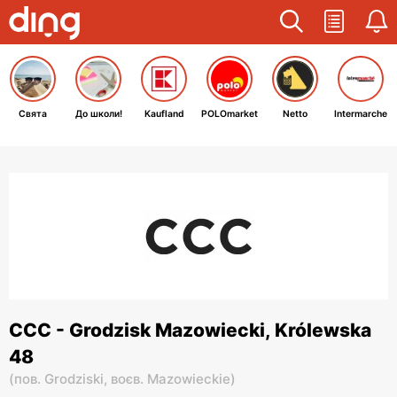
Свята
До школи!
Kaufland
POLOmarket
Netto
Intermarche
CCC - Grodzisk Mazowiecki, Królewska
48
(
пов. Grodziski,
воєв. Mazowieckie
)