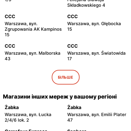
Składkowskiego 4
CCC
CCC
Warszawa, вул.
Warszawa, вул. Głębocka
Zgrupowania AK Kampinos
15
15
CCC
CCC
Warszawa, вул. Malborska
Warszawa, вул. Światowida
43
17
CCC
CCC
Stare Babice, вул.
Warszawa, вул. Kazimierza
БІЛЬШЕ
Warszawska 195 A
Szpotańskiego 4
CCC
CCC
Магазини інших мереж у вашому регіоні
Łomianki, вул. Brukowa 25
Janki, вул. Mszczonowska
3
Żabka
Żabka
Warszawa, вул. Łucka
Warszawa, вул. Emilii Plater
CCC
CCC
2/4/6 lok. 2
47
Pruszków, вул. Henryka
Legionowo, вул. Jerzego
Sienkiewicza 19
Siwińskiego 2