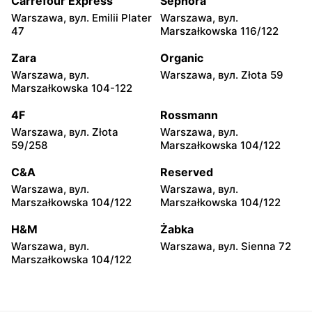
Carrefour Express
Sephora
Warszawa, вул. Emilii Plater
Warszawa, вул.
CCC
CCC
47
Marszałkowska 116/122
Legionowo, вул. Marsz.
Józefów, вул. 3 Maja 148
Józefa Piłsudskiego 31C
Zara
Organic
Warszawa, вул.
Warszawa, вул. Złota 59
CCC
CCC
Marszałkowska 104-122
Wołomin, вул. Geodetów 2
Otwock, вул. Kupiecka 2
4F
Rossmann
CCC
CCC
Warszawa, вул. Złota
Warszawa, вул.
Podkowa Leśna, вул.
Radzymin, вул. Konstytucji
59/258
Marszałkowska 104/122
Gołębia 26
3 Maja 13
C&A
Reserved
CCC
CCC
Warszawa, вул.
Warszawa, вул.
Błonie, вул. Powstańców 12
Nowy Dwór Mazowiecki,
Marszałkowska 104/122
Marszałkowska 104/122
вул. Warszawska 36
H&M
Żabka
CCC
CCC
Warszawa, вул.
Warszawa, вул. Sienna 72
Mińsk Mazowiecki, вул.
Grójec, вул. Armii Krajowej
Marszałkowska 104/122
Warszawska 63A
50A i 50B