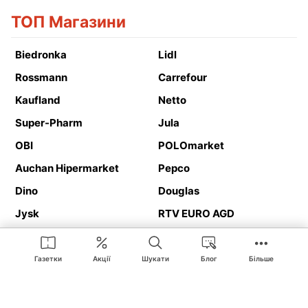
ТОП Магазини
Biedronka
Lidl
Rossmann
Carrefour
Kaufland
Netto
Super-Pharm
Jula
OBI
POLOmarket
Auchan Hipermarket
Pepco
Dino
Douglas
Jysk
RTV EURO AGD
Action
Media Expert
Deichmann
Media Markt
Газетки
Акції
Шукати
Блог
Більше
Ding.pl це веб-сайт, що представляє
рекламні газетки
та