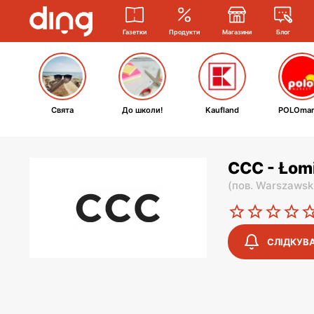
Газетки
Продукти
Магазини
Блог
Свята
До школи!
Kaufland
POLOmar
CCC - Łom
(
пов. Warszawsk
СЛІДКУВ