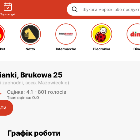
Торгові дні
ket
Netto
Intermarche
Biedronka
Din
ianki, Brukowa 25
i zachodni,
воєв. Mazowieckie
)
Оцінка: 4.1 - 801 голосів
Твоя оцінка: 0.0
АТИ
Графік роботи