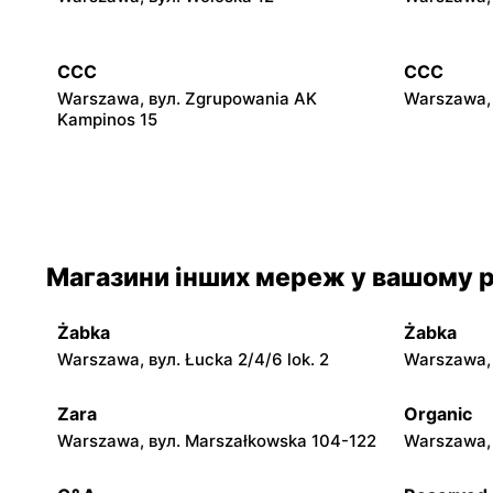
CCC
CCC
Warszawa, вул. Zgrupowania AK
Warszawa, 
Kampinos 15
CCC
CCC
Stare Babice, вул. Warszawska 195 A
Warszawa, 
Szpotański
Магазини інших мереж у вашому р
CCC
CCC
Legionowo, вул. Jerzego Siwińskiego 2
Legionowo,
Piłsudskie
Żabka
Żabka
Warszawa, вул. Łucka 2/4/6 lok. 2
Warszawa, в
CCC
CCC
Otwock, вул. Kupiecka 2
Podkowa Le
Zara
Organic
Warszawa, вул. Marszałkowska 104-122
Warszawa, 
CCC
CCC
Grodzisk Mazowiecki, вул. Królewska 48
Nowy Dwór 