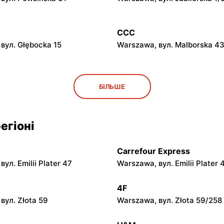
CCC
вул. Głębocka 15
Warszawa, вул. Malborska 4
CCC
БІЛЬШЕ
вул. Kazimierza
Janki, вул. Mszczonowska 3
ego 4
егіоні
CCC
 вул. Marsz. Józefa
Józefów, вул. 3 Maja 148
go 31C
Carrefour Express
ул. Emilii Plater 47
Warszawa, вул. Emilii Plater 
CCC
śna, вул. Gołębia 26
Radzymin, вул. Konstytucji 3
4F
вул. Złota 59
Warszawa, вул. Złota 59/258
CCC
Mazowiecki, вул.
Mińsk Mazowiecki, вул. War