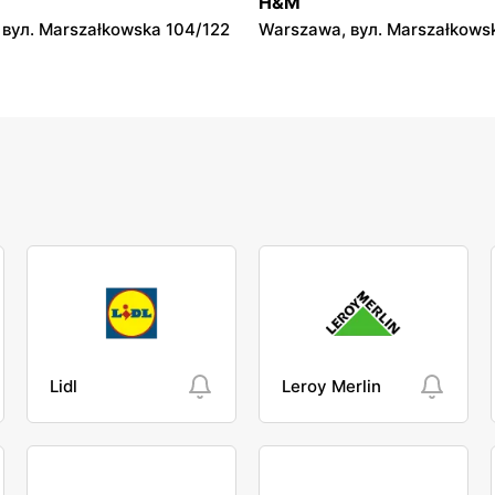
H&M
a 36
63A
вул. Marszałkowska 104/122
Warszawa, вул. Marszałkows
Lidl
Leroy Merlin