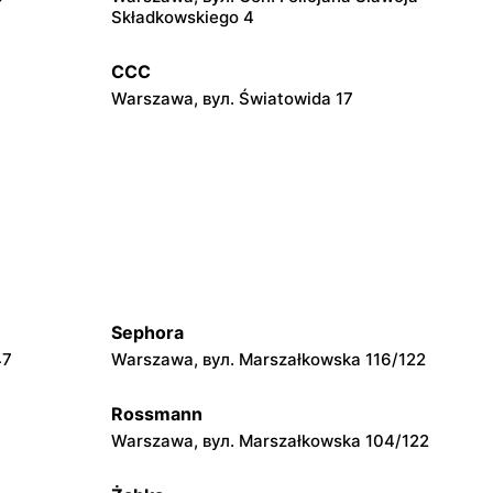
Składkowskiego 4
CCC
3
Warszawa, вул. Światowida 17
CCC
Pruszków, вул. Henryka Sienkiewicza 19
CCC
Wołomin, вул. Geodetów 2
Sephora
47
Warszawa, вул. Marszałkowska 116/122
CCC
 Maja 13
Błonie, вул. Powstańców 12
Rossmann
Warszawa, вул. Marszałkowska 104/122
CCC
szawska
Grójec, вул. Armii Krajowej 50A i 50B