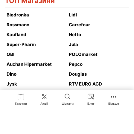
ТОП Магазини
Biedronka
Lidl
Rossmann
Carrefour
Kaufland
Netto
Super-Pharm
Jula
OBI
POLOmarket
Auchan Hipermarket
Pepco
Dino
Douglas
Jysk
RTV EURO AGD
Action
Media Expert
Deichmann
Media Markt
Газетки
Акції
Шукати
Блог
Більше
Ding.pl це веб-сайт, що представляє
рекламні газетки
та
каталоги
магазинів і великих торгових мереж. Завдяки
геолокалізації ви в першу чергу отримуватимете пропозиції від