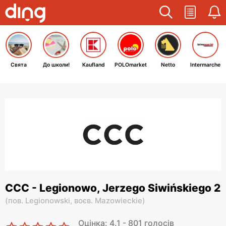
Свята
До школи!
Kaufland
POLOmarket
Netto
Intermarche
CCC - Legionowo, Jerzego Siwińskiego 2
(
пов. Legionowski,
воєв. Mazowieckie
)
Оцінка: 4.1 - 801 голосів