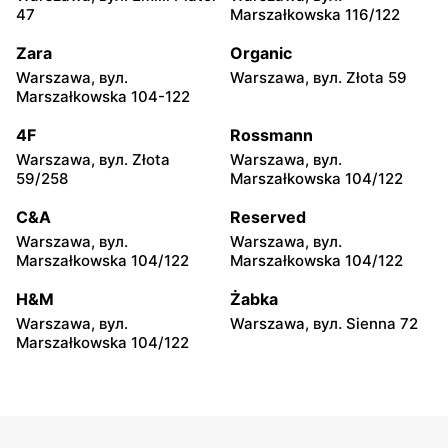
CCC
CCC
47
Marszałkowska 116/122
Józefów, вул. 3 Maja 148
Wołomin, вул. Geodetów 2
Zara
Organic
CCC
CCC
Warszawa, вул.
Warszawa, вул. Złota 59
Otwock, вул. Kupiecka 2
Podkowa Leśna, вул.
Marszałkowska 104-122
Gołębia 26
4F
Rossmann
CCC
CCC
Warszawa, вул. Złota
Warszawa, вул.
Radzymin, вул. Konstytucji
Błonie, вул. Powstańców 12
59/258
Marszałkowska 104/122
3 Maja 13
C&A
Reserved
CCC
CCC
Warszawa, вул.
Warszawa, вул.
Grodzisk Mazowiecki, вул.
Nowy Dwór Mazowiecki,
Marszałkowska 104/122
Marszałkowska 104/122
Królewska 48
вул. Warszawska 36
H&M
Żabka
CCC
CCC
Warszawa, вул.
Warszawa, вул. Sienna 72
Mińsk Mazowiecki, вул.
Grójec, вул. Armii Krajowej
Marszałkowska 104/122
Warszawska 63A
50A i 50B