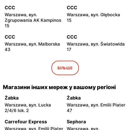
CCC
CCC
Warszawa, вул.
Warszawa, вул. Głębocka
Zgrupowania AK Kampinos
15
15
CCC
CCC
Warszawa, вул. Malborska
Warszawa, вул. Światowida
43
17
CCC
CCC
Stare Babice, вул.
Warszawa, вул. Kazimierza
БІЛЬШЕ
Warszawska 195 A
Szpotańskiego 4
CCC
CCC
Магазини інших мереж у вашому регіоні
Łomianki, вул. Brukowa 25
Janki, вул. Mszczonowska
3
Żabka
Żabka
Warszawa, вул. Łucka
Warszawa, вул. Emilii Plater
CCC
CCC
2/4/6 lok. 2
47
Pruszków, вул. Henryka
Legionowo, вул. Marsz.
Sienkiewicza 19
Józefa Piłsudskiego 31C
Carrefour Express
Sephora
Warszawa, вул. Emilii Plater
Warszawa, вул.