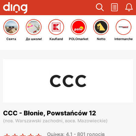
Свята
До школи!
Kaufland
POLOmarket
Netto
Intermarche
CCC - Błonie, Powstańców 12
(
пов. Warszawski zachodni,
воєв. Mazowieckie
)
Оцінка: 4.1 - 801 голосів