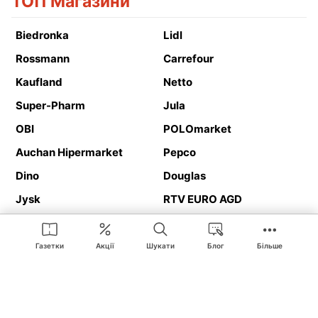
ТОП Магазини
Biedronka
Lidl
Rossmann
Carrefour
Kaufland
Netto
Super-Pharm
Jula
OBI
POLOmarket
Auchan Hipermarket
Pepco
Dino
Douglas
Jysk
RTV EURO AGD
Action
Media Expert
Deichmann
Media Markt
Газетки
Акції
Шукати
Блог
Більше
Ding.pl це веб-сайт, що представляє
рекламні газетки
та
каталоги
магазинів і великих торгових мереж. Завдяки
геолокалізації ви в першу чергу отримуватимете пропозиції від