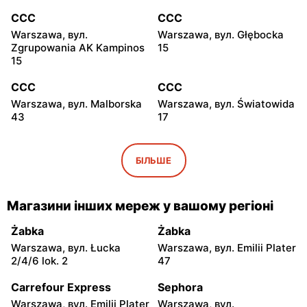
CCC
CCC
Warszawa, вул.
Warszawa, вул. Głębocka
Zgrupowania AK Kampinos
15
15
CCC
CCC
Warszawa, вул. Malborska
Warszawa, вул. Światowida
43
17
CCC
CCC
Stare Babice, вул.
Warszawa, вул. Kazimierza
БІЛЬШЕ
Warszawska 195 A
Szpotańskiego 4
CCC
CCC
Магазини інших мереж у вашому регіоні
Łomianki, вул. Brukowa 25
Janki, вул. Mszczonowska
3
Żabka
Żabka
Warszawa, вул. Łucka
Warszawa, вул. Emilii Plater
CCC
CCC
2/4/6 lok. 2
47
Pruszków, вул. Henryka
Legionowo, вул. Jerzego
Sienkiewicza 19
Siwińskiego 2
Carrefour Express
Sephora
Warszawa, вул. Emilii Plater
Warszawa, вул.