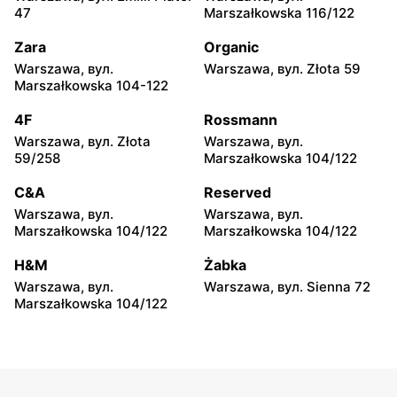
CCC
CCC
47
Marszałkowska 116/122
Legionowo, вул. Marsz.
Józefów, вул. 3 Maja 148
Józefa Piłsudskiego 31C
Zara
Organic
Warszawa, вул.
Warszawa, вул. Złota 59
CCC
CCC
Marszałkowska 104-122
Wołomin, вул. Geodetów 2
Otwock, вул. Kupiecka 2
4F
Rossmann
CCC
CCC
Warszawa, вул. Złota
Warszawa, вул.
Podkowa Leśna, вул.
Radzymin, вул. Konstytucji
59/258
Marszałkowska 104/122
Gołębia 26
3 Maja 13
C&A
Reserved
CCC
CCC
Warszawa, вул.
Warszawa, вул.
Grodzisk Mazowiecki, вул.
Nowy Dwór Mazowiecki,
Marszałkowska 104/122
Marszałkowska 104/122
Królewska 48
вул. Warszawska 36
H&M
Żabka
CCC
CCC
Warszawa, вул.
Warszawa, вул. Sienna 72
Mińsk Mazowiecki, вул.
Grójec, вул. Armii Krajowej
Marszałkowska 104/122
Warszawska 63A
50A i 50B