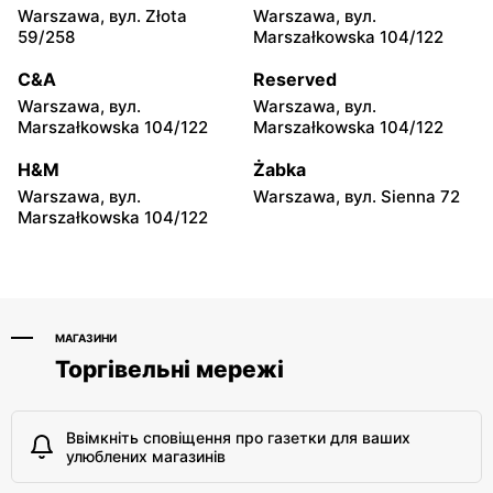
Pruszków, вул. Ewy 14a
Kobyłka, вул. Nadarzyn 8
Warszawa, вул. Złota
Warszawa, вул.
59/258
Marszałkowska 104/122
Odido
Odido
C&A
Reserved
Pruszków, вул.
Truskaw, вул. 3 Maja 64
Emancypantek 4
Warszawa, вул.
Warszawa, вул.
Marszałkowska 104/122
Marszałkowska 104/122
Odido
Odido
H&M
Żabka
Stanisławów Pierwszy, вул.
Łazy, вул. Łączności 20
Graniczna 1
Warszawa, вул.
Warszawa, вул. Sienna 72
Marszałkowska 104/122
МАГАЗИНИ
Торгівельні мережі
Ввімкніть сповіщення про газетки для ваших
улюблених магазинів