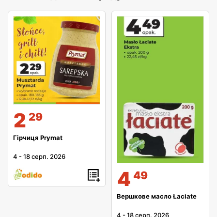
2
29
Гірчиця Prymat
4
-
18 серп. 2026
4
49
Вершкове масло Łaciate
4
-
18 серп. 2026