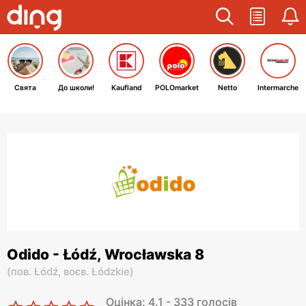
Свята
До школи!
Kaufland
POLOmarket
Netto
Intermarche
Odido - Łódź, Wrocławska 8
(
пов. Łódź,
воєв. Łódzkie
)
Оцінка: 4.1 - 333 голосів