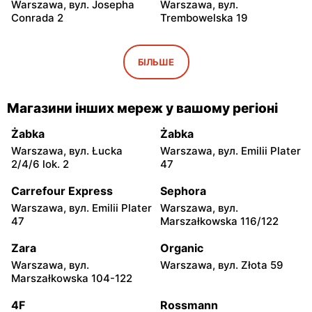
Warszawa, вул. Josepha
Warszawa, вул.
Conrada 2
Trembowelska 19
Odido
Odido
Warszawa, вул.
Warszawa, вул. Safony 1
БІЛЬШЕ
Brązownicza 4
Odido
Odido
Магазини інших мереж у вашому регіоні
Warszawa, вул. Portowa 7
Ząbki, вул. Szwoleżerów 24
Żabka
Żabka
Odido
Odido
Warszawa, вул. Łucka
Warszawa, вул. Emilii Plater
Rybie, вул. 19 Kwietnia 62
Warszawa, вул. Stanisława
2/4/6 lok. 2
47
Bodycha 112
Carrefour Express
Sephora
Odido
Odido
Warszawa, вул. Emilii Plater
Warszawa, вул.
Łomianki, вул. 11 Listopada
Łomianki, вул. Dolna 47
47
Marszałkowska 116/122
56
Zara
Organic
Odido
Odido
Warszawa, вул.
Warszawa, вул. Złota 59
Pruszków, вул. Sadowa 2
Kobyłka, вул. Mjr. Hubala 15
Marszałkowska 104-122
Odido
Odido
4F
Rossmann