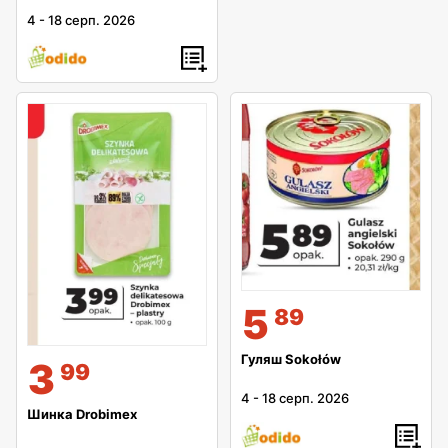
4
-
18 серп. 2026
5
89
Гуляш Sokołów
3
99
4
-
18 серп. 2026
Шинка Drobimex