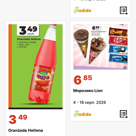
6
85
Морозиво Lion
4
-
18 серп. 2026
3
49
Oranżada Hellena