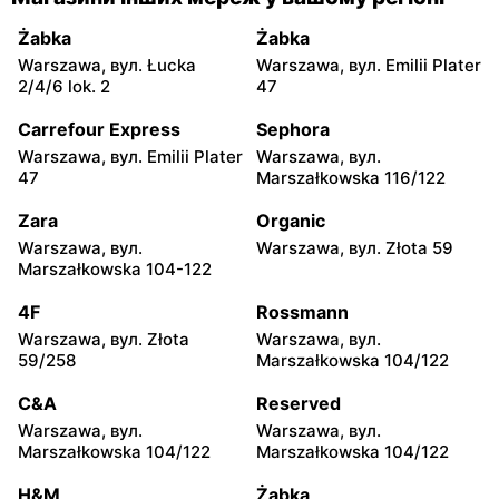
Odido
Odido
Żabka
Żabka
Warszawa, вул. Stanisława
Łomianki, вул. 11 Listopada
Warszawa, вул. Łucka
Warszawa, вул. Emilii Plater
Bodycha 112
56
2/4/6 lok. 2
47
Odido
Odido
Carrefour Express
Sephora
Łomianki, вул. Dolna 47
Pruszków, вул. Sadowa 2
Warszawa, вул. Emilii Plater
Warszawa, вул.
47
Marszałkowska 116/122
Odido
Odido
Zara
Organic
Kobyłka, вул. Mjr. Hubala 15
Pruszków, вул. Ewy 14a
Warszawa, вул.
Warszawa, вул. Złota 59
Odido
Odido
Marszałkowska 104-122
Kobyłka, вул. Nadarzyn 8
Pruszków, вул.
4F
Rossmann
Emancypantek 4
Warszawa, вул. Złota
Warszawa, вул.
Odido
Odido
59/258
Marszałkowska 104/122
Truskaw, вул. 3 Maja 64
Stanisławów Pierwszy, вул.
C&A
Reserved
Graniczna 1
Warszawa, вул.
Warszawa, вул.
Odido
Odido
Marszałkowska 104/122
Marszałkowska 104/122
Łazy, вул. Łączności 20
Legionowo, вул.
H&M
Żabka
Zegrzyńska 27A