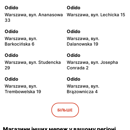
Odido
Odido
Warszawa, вул. Ananasowa
Warszawa, вул. Lechicka 15
33
Odido
Odido
Warszawa, вул.
Warszawa, вул.
Barkocińska 6
Dalanowska 19
Odido
Odido
Warszawa, вул. Studencka
Warszawa, вул. Josepha
29
Conrada 2
Odido
Odido
Warszawa, вул.
Warszawa, вул.
Trembowelska 19
Brązownicza 4
Odido
Odido
Warszawa, вул. Safony 1
Warszawa, вул. Portowa 7
БІЛЬШЕ
Odido
Odido
Ząbki, вул. Szwoleżerów 24
Rybie, вул. 19 Kwietnia 62
Магазини інших мереж у вашому регіоні