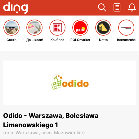
Свята
До школи!
Kaufland
POLOmarket
Netto
Intermarche
Odido - Warszawa, Bolesława
Limanowskiego 1
(
пов. Warszawa,
воєв. Mazowieckie
)