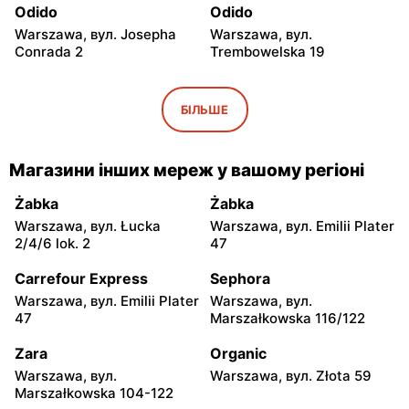
Odido
Odido
Warszawa, вул. Josepha
Warszawa, вул.
Conrada 2
Trembowelska 19
Odido
Odido
Warszawa, вул.
Warszawa, вул. Safony 1
БІЛЬШЕ
Brązownicza 4
Odido
Odido
Магазини інших мереж у вашому регіоні
Warszawa, вул. Portowa 7
Ząbki, вул. Szwoleżerów 24
Żabka
Żabka
Odido
Odido
Warszawa, вул. Łucka
Warszawa, вул. Emilii Plater
Rybie, вул. 19 Kwietnia 62
Warszawa, вул. Stanisława
2/4/6 lok. 2
47
Bodycha 112
Carrefour Express
Sephora
Odido
Odido
Warszawa, вул. Emilii Plater
Warszawa, вул.
Łomianki, вул. 11 Listopada
Łomianki, вул. Dolna 47
47
Marszałkowska 116/122
56
Zara
Organic
Odido
Odido
Warszawa, вул.
Warszawa, вул. Złota 59
Pruszków, вул. Sadowa 2
Kobyłka, вул. Mjr. Hubala 15
Marszałkowska 104-122