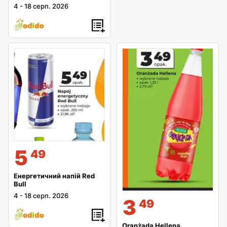
4
-
18 серп. 2026
5
49
Енергетичний напій Red
Bull
4
-
18 серп. 2026
3
49
Oranżada Hellena