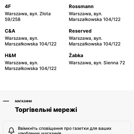
Odido
Odido
4F
Rossmann
Pruszków, вул. Ewy 14a
Kobyłka, вул. Nadarzyn 8
Warszawa, вул. Złota
Warszawa, вул.
59/258
Marszałkowska 104/122
Odido
Odido
C&A
Reserved
Pruszków, вул.
Truskaw, вул. 3 Maja 64
Emancypantek 4
Warszawa, вул.
Warszawa, вул.
Marszałkowska 104/122
Marszałkowska 104/122
Odido
Odido
H&M
Żabka
Łazy, вул. Łączności 20
Legionowo, вул.
Zegrzyńska 27A
Warszawa, вул.
Warszawa, вул. Sienna 72
Marszałkowska 104/122
МАГАЗИНИ
Торгівельні мережі
Ввімкніть сповіщення про газетки для ваших
улюблених магазинів