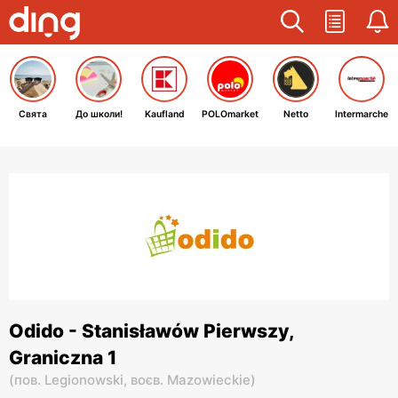
Свята
До школи!
Kaufland
POLOmarket
Netto
Intermarche
Odido - Stanisławów Pierwszy,
Graniczna 1
(
пов. Legionowski,
воєв. Mazowieckie
)