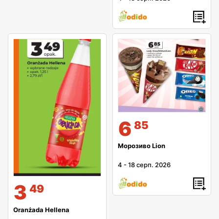
6
85
Морозиво Lion
4
-
18 серп. 2026
3
49
Oranżada Hellena