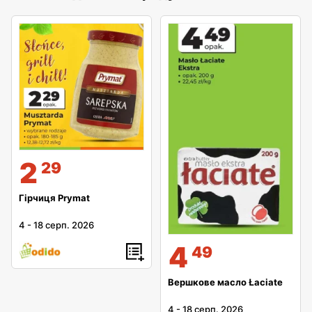
2
29
Гірчиця Prymat
4
-
18 серп. 2026
4
49
Вершкове масло Łaciate
4
-
18 серп. 2026