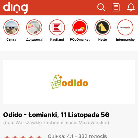
Свята
До школи!
Kaufland
POLOmarket
Netto
Intermarche
Odido - Łomianki, 11 Listopada 56
(
пов. Warszawski zachodni,
воєв. Mazowieckie
)
Оцінка: 4.1 - 332 голосів