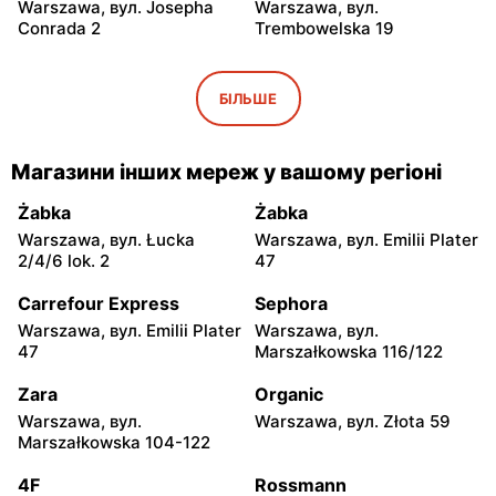
Warszawa, вул. Josepha
Warszawa, вул.
Conrada 2
Trembowelska 19
Odido
Odido
Warszawa, вул.
Warszawa, вул. Safony 1
БІЛЬШЕ
Brązownicza 4
Odido
Odido
Магазини інших мереж у вашому регіоні
Warszawa, вул. Portowa 7
Ząbki, вул. Szwoleżerów 24
Żabka
Żabka
Odido
Odido
Warszawa, вул. Łucka
Warszawa, вул. Emilii Plater
Rybie, вул. 19 Kwietnia 62
Warszawa, вул. Stanisława
2/4/6 lok. 2
47
Bodycha 112
Carrefour Express
Sephora
Odido
Odido
Warszawa, вул. Emilii Plater
Warszawa, вул.
Łomianki, вул. Dolna 47
Pruszków, вул. Sadowa 2
47
Marszałkowska 116/122
Odido
Odido
Zara
Organic
Kobyłka, вул. Mjr. Hubala 15
Pruszków, вул. Ewy 14a
Warszawa, вул.
Warszawa, вул. Złota 59
Marszałkowska 104-122
Odido
Odido
4F
Rossmann
Kobyłka, вул. Nadarzyn 8
Pruszków, вул.