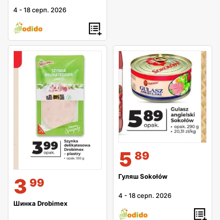
4
-
18 серп. 2026
5
89
Гуляш Sokołów
3
99
4
-
18 серп. 2026
Шинка Drobimex