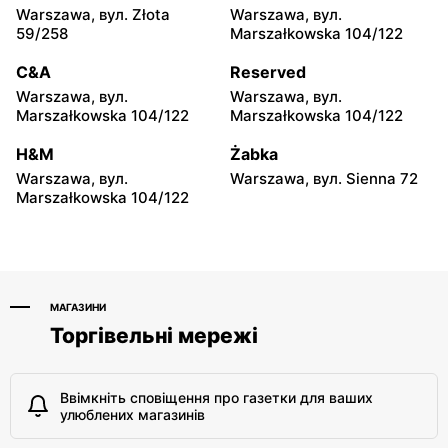
Emancypantek 4
Warszawa, вул. Złota
Warszawa, вул.
59/258
Marszałkowska 104/122
Odido
Odido
C&A
Reserved
Truskaw, вул. 3 Maja 64
Stanisławów Pierwszy, вул.
Graniczna 1
Warszawa, вул.
Warszawa, вул.
Marszałkowska 104/122
Marszałkowska 104/122
Odido
Odido
H&M
Żabka
Łazy, вул. Łączności 20
Legionowo, вул.
Zegrzyńska 27A
Warszawa, вул.
Warszawa, вул. Sienna 72
Marszałkowska 104/122
МАГАЗИНИ
Торгівельні мережі
Ввімкніть сповіщення про газетки для ваших
улюблених магазинів