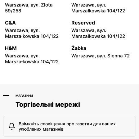
Pruszków, вул. Ewy 14a
Kobyłka, вул. Nadarzyn 8
Warszawa, вул. Złota
Warszawa, вул.
59/258
Marszałkowska 104/122
Odido
Odido
C&A
Reserved
Pruszków, вул.
Truskaw, вул. 3 Maja 64
Emancypantek 4
Warszawa, вул.
Warszawa, вул.
Marszałkowska 104/122
Marszałkowska 104/122
Odido
Odido
H&M
Żabka
Stanisławów Pierwszy, вул.
Łazy, вул. Łączności 20
Graniczna 1
Warszawa, вул.
Warszawa, вул. Sienna 72
Marszałkowska 104/122
МАГАЗИНИ
Торгівельні мережі
Ввімкніть сповіщення про газетки для ваших
улюблених магазинів