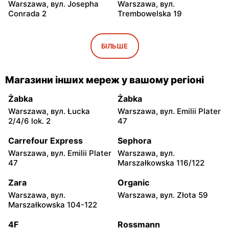
Warszawa, вул. Josepha
Warszawa, вул.
Conrada 2
Trembowelska 19
Odido
Odido
Warszawa, вул.
Warszawa, вул. Safony 1
БІЛЬШЕ
Brązownicza 4
Odido
Odido
Магазини інших мереж у вашому регіоні
Warszawa, вул. Portowa 7
Ząbki, вул. Szwoleżerów 24
Żabka
Żabka
Odido
Odido
Warszawa, вул. Łucka
Warszawa, вул. Emilii Plater
Rybie, вул. 19 Kwietnia 62
Warszawa, вул. Stanisława
2/4/6 lok. 2
47
Bodycha 112
Carrefour Express
Sephora
Odido
Odido
Warszawa, вул. Emilii Plater
Warszawa, вул.
Łomianki, вул. 11 Listopada
Łomianki, вул. Dolna 47
47
Marszałkowska 116/122
56
Zara
Organic
Odido
Odido
Warszawa, вул.
Warszawa, вул. Złota 59
Pruszków, вул. Sadowa 2
Kobyłka, вул. Mjr. Hubala 15
Marszałkowska 104-122
Odido
Odido
4F
Rossmann