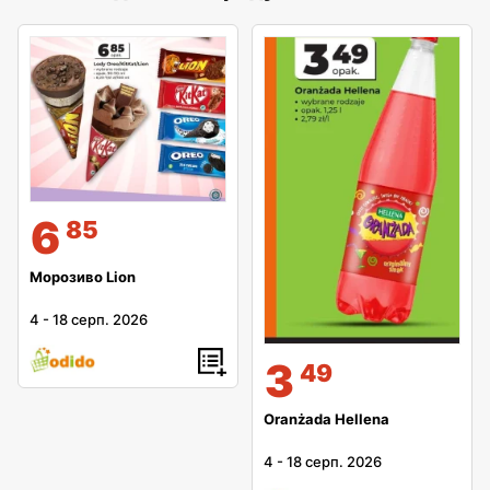
6
85
Морозиво Lion
4
-
18 серп. 2026
3
49
Oranżada Hellena
4
-
18 серп. 2026