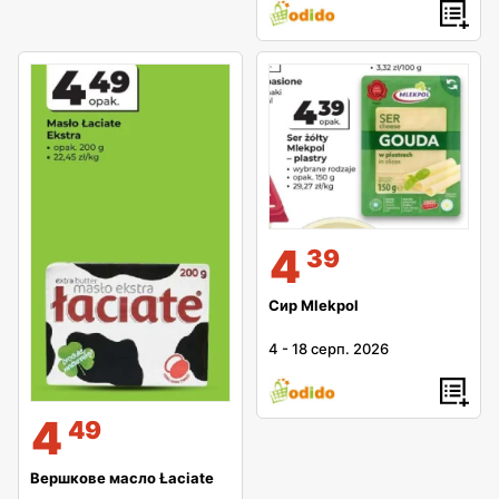
4
39
Сир Mlekpol
4
-
18 серп. 2026
4
49
Вершкове масло Łaciate