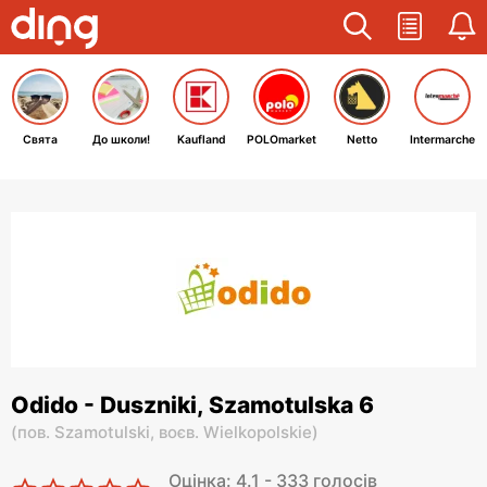
Свята
До школи!
Kaufland
POLOmarket
Netto
Intermarche
Odido - Duszniki, Szamotulska 6
(
пов. Szamotulski,
воєв. Wielkopolskie
)
Оцінка: 4.1 - 333 голосів