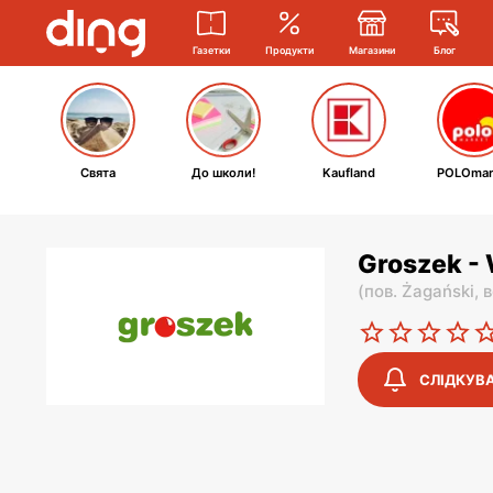
Газетки
Продукти
Магазини
Блог
Свята
До школи!
Kaufland
POLOmar
Groszek -
(
пов. Żagański,
в
СЛІДКУВ