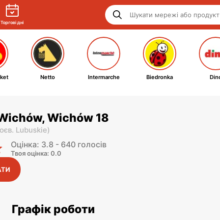
Торгові дні
ket
Netto
Intermarche
Biedronka
Din
 Wichów, Wichów 18
оєв. Lubuskie
)
Оцінка: 3.8 - 640 голосів
Твоя оцінка: 0.0
АТИ
Графік роботи