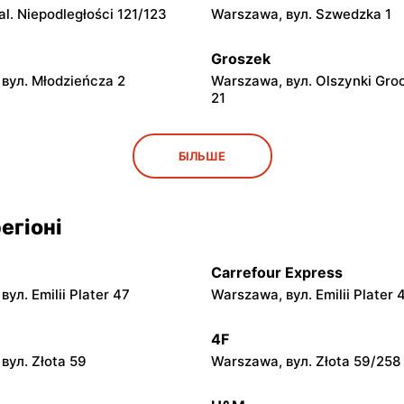
l. Niepodległości 121/123
Warszawa, вул. Szwedzka 1
Groszek
вул. Młodzieńcza 2
Warszawa, вул. Olszynki Gro
21
Groszek
БІЛЬШЕ
вул. Grawerska 5
Babice Nowe, вул. Warszaws
Groszek
егіоні
 вул. Zasadowa 52
Zamienie, вул. Waniliowa 1/8
Carrefour Express
Groszek
ул. Emilii Plater 47
Warszawa, вул. Emilii Plater 
вул. Warszawska 280
Warszawa, вул. Jana Pawła II
4F
Groszek
вул. Złota 59
Warszawa, вул. Złota 59/258
 вул. Rumiankowa 18
Kobyłka, вул. Nadarzyn 8