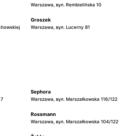
Warszawa, вул. Rembielińska 10
Groszek
chowskiej
Warszawa, вул. Lucerny 81
Groszek
ka 278
Strzykuły, вул. Wieruchowska 157
Groszek
0
Pruszków, вул. Zdziarska 26
Sephora
Groszek
47
Warszawa, вул. Marszałkowska 116/122
 108
Warszawa, вул. plac Wojska Polskiego
114
Rossmann
Groszek
Warszawa, вул. Marszałkowska 104/122
Piaseczno, вул. Szkolna 8B