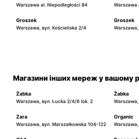
Warszawa al. Niepodległości 84
Warszawa a
Groszek
Groszek
Warszawa, вул. Kościeliska 2/4
Warszawa, 
Groszek
Groszek
Warszawa, вул. Myśliborska 104A
Warszawa, 
Groszek
Groszek
Магазини інших мереж у вашому р
Warszawa al. Dzieci Polskich 9
Warszawa,
Żabka
Żabka
Groszek
Groszek
Warszawa, вул. Łucka 2/4/6 lok. 2
Warszawa, в
Łomianki Dolne, вул. Wiślana 32E
Łomianki, 
Zara
Organic
Groszek
Groszek
Warszawa, вул. Marszałkowska 104-122
Warszawa, 
Nowa Iwiczna, вул. Ignacego
Warszawa,
Krasickiego 79a/1