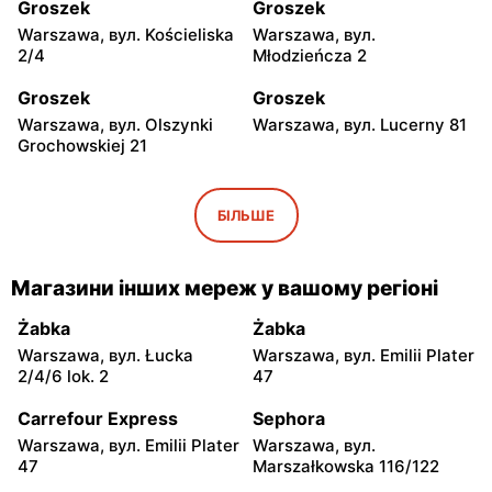
Groszek
Groszek
Warszawa, вул. Kościeliska
Warszawa, вул.
2/4
Młodzieńcza 2
Groszek
Groszek
Warszawa, вул. Olszynki
Warszawa, вул. Lucerny 81
Grochowskiej 21
Groszek
Groszek
Warszawa, вул.
Warszawa, вул. Grawerska
БІЛЬШЕ
Myśliborska 104A
5
Groszek
Groszek
Магазини інших мереж у вашому регіоні
Babice Nowe, вул.
Strzykuły, вул.
Warszawska 278
Wieruchowska 157
Żabka
Żabka
Warszawa, вул. Łucka
Warszawa, вул. Emilii Plater
Groszek
Groszek
2/4/6 lok. 2
47
Warszawa al. Dzieci
Warszawa, вул. Zasadowa
Polskich 9
52
Carrefour Express
Sephora
Warszawa, вул. Emilii Plater
Warszawa, вул.
Groszek
Groszek
47
Marszałkowska 116/122
Zamienie, вул. Waniliowa
Pruszków, вул. Zdziarska