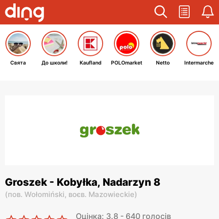
Свята
До школи!
Kaufland
POLOmarket
Netto
Intermarche
Groszek - Kobyłka, Nadarzyn 8
(
пов. Wołomiński,
воєв. Mazowieckie
)
Оцінка: 3.8 - 640 голосів