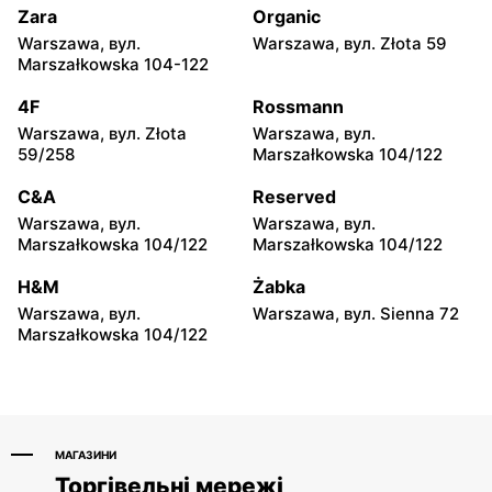
1/80
26
Zara
Organic
Warszawa, вул.
Warszawa, вул. Złota 59
Groszek
Groszek
Marszałkowska 104-122
Łomianki Dolne, вул.
Łomianki, вул. Warszawska
Wiślana 32E
280
4F
Rossmann
Warszawa, вул. Złota
Warszawa, вул.
Groszek
Groszek
59/258
Marszałkowska 104/122
Warszawa, вул. Jana Pawła
Warszawa, вул. plac
II 108
Wojska Polskiego 114
C&A
Reserved
Warszawa, вул.
Warszawa, вул.
Groszek
Groszek
Marszałkowska 104/122
Marszałkowska 104/122
Nowa Iwiczna, вул.
Warszawa, вул.
Ignacego Krasickiego 79a/1
Rumiankowa 18
H&M
Żabka
Warszawa, вул.
Warszawa, вул. Sienna 72
Groszek
Groszek
Marszałkowska 104/122
Piaseczno, вул. Szkolna 8B
Piaseczno, вул.
Powstańców Warszawy 8
МАГАЗИНИ
Торгівельні мережі