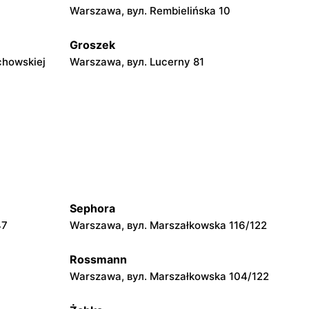
Warszawa, вул. Rembielińska 10
Groszek
chowskiej
Warszawa, вул. Lucerny 81
Groszek
ka 278
Strzykuły, вул. Wieruchowska 157
Groszek
Łomianki Dolne, вул. Wiślana 32E
Sephora
Groszek
47
Warszawa, вул. Marszałkowska 116/122
Polskiego
Nowa Iwiczna, вул. Ignacego
Krasickiego 79a/1
Rossmann
Groszek
Warszawa, вул. Marszałkowska 104/122
Piaseczno, вул. Powstańców Warszawy
8