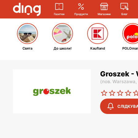
Газетки
Продукти
Магазини
Блог
Свята
До школи!
Kaufland
POLOmar
Groszek - 
(
пов. Warszawa,
СЛІДКУВ