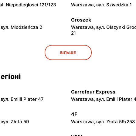
l. Niepodległości 121/123
Warszawa, вул. Szwedzka 1
Groszek
вул. Młodzieńcza 2
Warszawa, вул. Olszynki Gro
21
Groszek
БІЛЬШЕ
вул. Grawerska 5
Babice Nowe, вул. Warszaws
Groszek
егіоні
вул. Waniliowa 1/80
Pruszków, вул. Zdziarska 26
Carrefour Express
Groszek
ул. Emilii Plater 47
Warszawa, вул. Emilii Plater 
вул. Jana Pawła II 108
Warszawa, вул. plac Wojska 
114
4F
Groszek
вул. Złota 59
Warszawa, вул. Złota 59/258
ул. Nadarzyn 8
Piaseczno, вул. Szkolna 8B