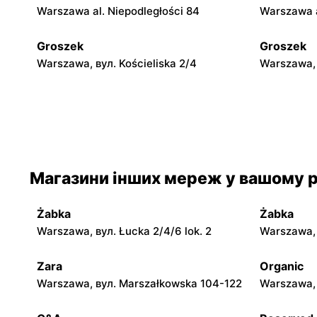
Warszawa al. Niepodległości 84
Warszawa a
Groszek
Groszek
Warszawa, вул. Kościeliska 2/4
Warszawa, 
Groszek
Groszek
Warszawa, вул. Myśliborska 104A
Warszawa, 
Groszek
Groszek
Магазини інших мереж у вашому р
Warszawa, вул. Zasadowa 52
Zamienie, 
Żabka
Żabka
Groszek
Groszek
Warszawa, вул. Łucka 2/4/6 lok. 2
Warszawa, в
Łomianki, вул. Warszawska 280
Warszawa, 
Zara
Organic
Groszek
Groszek
Warszawa, вул. Marszałkowska 104-122
Warszawa, 
Warszawa, вул. Rumiankowa 18
Kobyłka, в