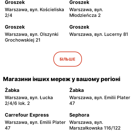
Groszek
Groszek
Warszawa, вул. Kościeliska
Warszawa, вул.
2/4
Młodzieńcza 2
Groszek
Groszek
Warszawa, вул. Olszynki
Warszawa, вул. Lucerny 81
Grochowskiej 21
Groszek
Groszek
Warszawa, вул.
Warszawa, вул. Grawerska
БІЛЬШЕ
Myśliborska 104A
5
Groszek
Groszek
Магазини інших мереж у вашому регіоні
Babice Nowe, вул.
Strzykuły, вул.
Warszawska 278
Wieruchowska 157
Żabka
Żabka
Warszawa, вул. Łucka
Warszawa, вул. Emilii Plater
Groszek
Groszek
2/4/6 lok. 2
47
Warszawa al. Dzieci
Warszawa, вул. Zasadowa
Polskich 9
52
Carrefour Express
Sephora
Warszawa, вул. Emilii Plater
Warszawa, вул.
Groszek
Groszek
47
Marszałkowska 116/122
Zamienie, вул. Waniliowa
Pruszków, вул. Zdziarska