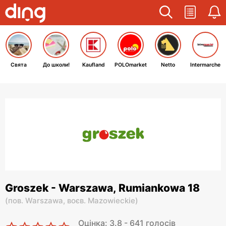
Свята
До школи!
Kaufland
POLOmarket
Netto
Intermarche
Groszek - Warszawa, Rumiankowa 18
(
пов. Warszawa,
воєв. Mazowieckie
)
Оцінка: 3.8 - 641 голосів