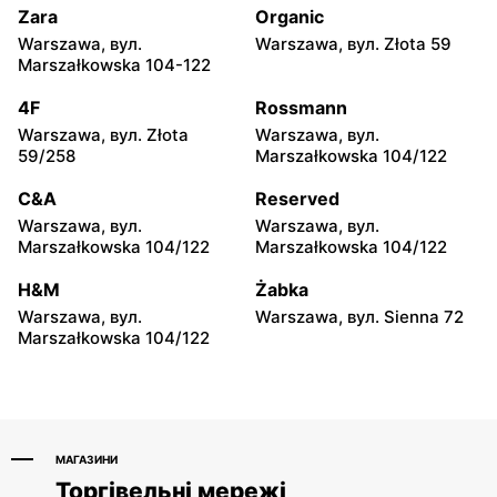
1/80
26
Zara
Organic
Warszawa, вул.
Warszawa, вул. Złota 59
Groszek
Groszek
Marszałkowska 104-122
Łomianki Dolne, вул.
Łomianki, вул. Warszawska
Wiślana 32E
280
4F
Rossmann
Warszawa, вул. Złota
Warszawa, вул.
Groszek
Groszek
59/258
Marszałkowska 104/122
Warszawa, вул. Jana Pawła
Warszawa, вул. plac
II 108
Wojska Polskiego 114
C&A
Reserved
Warszawa, вул.
Warszawa, вул.
Groszek
Groszek
Marszałkowska 104/122
Marszałkowska 104/122
Nowa Iwiczna, вул.
Kobyłka, вул. Nadarzyn 8
Ignacego Krasickiego 79a/1
H&M
Żabka
Warszawa, вул.
Warszawa, вул. Sienna 72
Groszek
Groszek
Marszałkowska 104/122
Piaseczno, вул. Szkolna 8B
Piaseczno, вул.
Powstańców Warszawy 8
МАГАЗИНИ
Торгівельні мережі