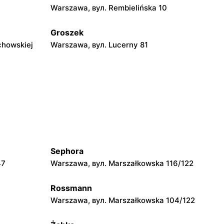
Warszawa, вул. Rembielińska 10
Groszek
chowskiej
Warszawa, вул. Lucerny 81
Groszek
ka 278
Strzykuły, вул. Wieruchowska 157
Groszek
0
Pruszków, вул. Zdziarska 26
Sephora
Groszek
47
Warszawa, вул. Marszałkowska 116/122
 108
Warszawa, вул. plac Wojska Polskiego
114
Rossmann
Groszek
Warszawa, вул. Marszałkowska 104/122
Piaseczno, вул. Szkolna 8B