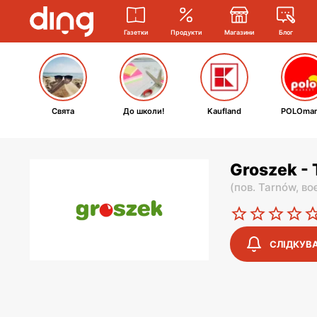
Газетки
Продукти
Магазини
Блог
Свята
До школи!
Kaufland
POLOmar
Groszek - 
(
пов. Tarnów,
во
СЛІДКУВ