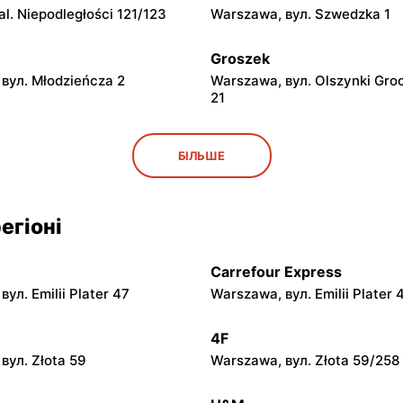
l. Niepodległości 121/123
Warszawa, вул. Szwedzka 1
Groszek
вул. Młodzieńcza 2
Warszawa, вул. Olszynki Gro
21
Groszek
БІЛЬШЕ
вул. Grawerska 5
Babice Nowe, вул. Warszaws
Groszek
егіоні
 вул. Zasadowa 52
Zamienie, вул. Waniliowa 1/8
Carrefour Express
Groszek
ул. Emilii Plater 47
Warszawa, вул. Emilii Plater 
вул. Warszawska 280
Warszawa, вул. Jana Pawła II
4F
Groszek
вул. Złota 59
Warszawa, вул. Złota 59/258
 вул. Rumiankowa 18
Kobyłka, вул. Nadarzyn 8