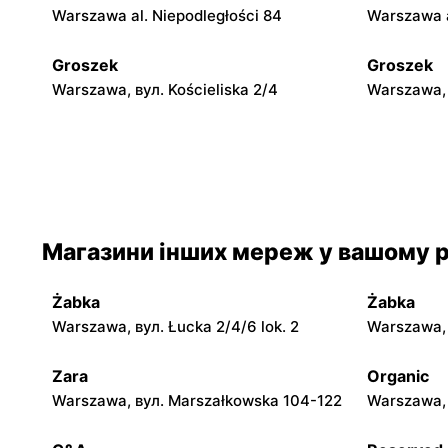
Warszawa al. Niepodległości 84
Warszawa a
Groszek
Groszek
Warszawa, вул. Kościeliska 2/4
Warszawa, 
Groszek
Groszek
Warszawa, вул. Myśliborska 104A
Warszawa, 
Groszek
Groszek
Магазини інших мереж у вашому р
Warszawa al. Dzieci Polskich 9
Warszawa,
Żabka
Żabka
Groszek
Groszek
Warszawa, вул. Łucka 2/4/6 lok. 2
Warszawa, в
Łomianki Dolne, вул. Wiślana 32E
Łomianki, 
Zara
Organic
Groszek
Groszek
Warszawa, вул. Marszałkowska 104-122
Warszawa, 
Nowa Iwiczna, вул. Ignacego
Warszawa,
Krasickiego 79a/1