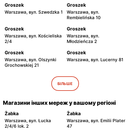
Groszek
Groszek
Warszawa, вул. Szwedzka 1
Warszawa, вул.
Rembielińska 10
Groszek
Groszek
Warszawa, вул. Kościeliska
Warszawa, вул.
2/4
Młodzieńcza 2
Groszek
Groszek
Warszawa, вул. Olszynki
Warszawa, вул. Lucerny 81
Grochowskiej 21
Groszek
Groszek
Warszawa, вул.
Warszawa, вул. Grawerska
БІЛЬШЕ
Myśliborska 104A
5
Groszek
Groszek
Магазини інших мереж у вашому регіоні
Babice Nowe, вул.
Strzykuły, вул.
Warszawska 278
Wieruchowska 157
Żabka
Żabka
Warszawa, вул. Łucka
Warszawa, вул. Emilii Plater
Groszek
Groszek
2/4/6 lok. 2
47