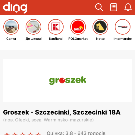
Свята
До школи!
Kaufland
POLOmarket
Netto
Intermarche
Groszek - Szczecinki, Szczecinki 18A
(
пов. Olecki,
воєв. Warmińsko-mazurskie
)
Оцінка: 3.8 - 643 голосів