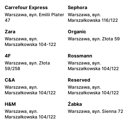
Warszawa al. Dzieci
Warszawa, вул. Zasadowa
Polskich 9
52
Carrefour Express
Sephora
Warszawa, вул. Emilii Plater
Warszawa, вул.
Groszek
Groszek
47
Marszałkowska 116/122
Zamienie, вул. Waniliowa
Pruszków, вул. Zdziarska
1/80
26
Zara
Organic
Warszawa, вул.
Warszawa, вул. Złota 59
Groszek
Groszek
Marszałkowska 104-122
Łomianki Dolne, вул.
Łomianki, вул. Warszawska
Wiślana 32E
280
4F
Rossmann
Warszawa, вул. Złota
Warszawa, вул.
Groszek
Groszek
59/258
Marszałkowska 104/122
Warszawa, вул. Jana Pawła
Warszawa, вул. plac
II 108
Wojska Polskiego 114
C&A
Reserved
Warszawa, вул.
Warszawa, вул.
Groszek
Groszek
Marszałkowska 104/122
Marszałkowska 104/122
Nowa Iwiczna, вул.
Warszawa, вул.
Ignacego Krasickiego 79a/1
Rumiankowa 18
H&M
Żabka
Warszawa, вул.
Warszawa, вул. Sienna 72
Groszek
Groszek
Marszałkowska 104/122
Kobyłka, вул. Nadarzyn 8
Piaseczno, вул. Szkolna 8B