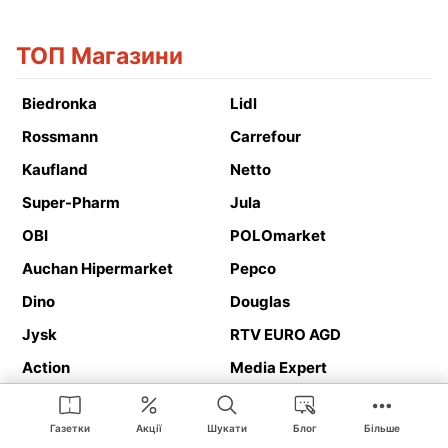
ТОП Магазини
Biedronka
Lidl
Rossmann
Carrefour
Kaufland
Netto
Super-Pharm
Jula
OBI
POLOmarket
Auchan Hipermarket
Pepco
Dino
Douglas
Jysk
RTV EURO AGD
Action
Media Expert
Deichmann
Media Markt
Газетки
Акції
Шукати
Блог
Більше