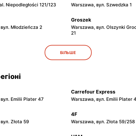
l. Niepodległości 121/123
Warszawa, вул. Szwedzka 1
Groszek
вул. Młodzieńcza 2
Warszawa, вул. Olszynki Gro
21
Groszek
БІЛЬШЕ
вул. Grawerska 5
Babice Nowe, вул. Warszaws
Groszek
егіоні
 вул. Zasadowa 52
Zamienie, вул. Waniliowa 1/8
Carrefour Express
Groszek
ул. Emilii Plater 47
Warszawa, вул. Emilii Plater 
вул. Warszawska 280
Warszawa, вул. Jana Pawła II
4F
Groszek
вул. Złota 59
Warszawa, вул. Złota 59/258
 вул. Rumiankowa 18
Kobyłka, вул. Nadarzyn 8