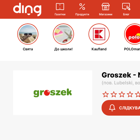
Газетки
Продукти
Магазини
Блог
Свята
До школи!
Kaufland
POLOmar
Groszek -
(
пов. Lubelski,
во
СЛІДКУВ