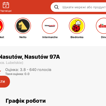
Торгові дні
ket
Netto
Intermarche
Biedronka
Din
 Nasutów, Nasutów 97A
єв. Lubelskie
)
Оцінка: 3.8 - 640 голосів
Твоя оцінка: 0.0
АТИ
Графік роботи