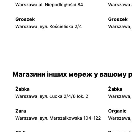
Warszawa al. Niepodległości 84
Warszawa a
Groszek
Groszek
Warszawa, вул. Kościeliska 2/4
Warszawa, 
Groszek
Groszek
Warszawa, вул. Myśliborska 104A
Warszawa, 
Groszek
Groszek
Магазини інших мереж у вашому р
Warszawa al. Dzieci Polskich 9
Warszawa,
Żabka
Żabka
Groszek
Groszek
Warszawa, вул. Łucka 2/4/6 lok. 2
Warszawa, в
Łomianki Dolne, вул. Wiślana 32E
Łomianki, 
Zara
Organic
Groszek
Groszek
Warszawa, вул. Marszałkowska 104-122
Warszawa, 
Nowa Iwiczna, вул. Ignacego
Warszawa,
Krasickiego 79a/1