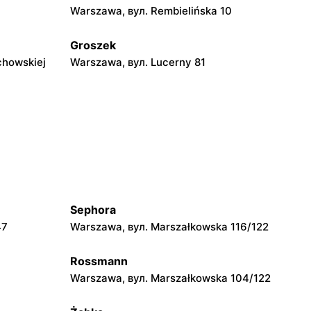
Warszawa, вул. Rembielińska 10
Groszek
chowskiej
Warszawa, вул. Lucerny 81
Groszek
ka 278
Strzykuły, вул. Wieruchowska 157
Groszek
0
Pruszków, вул. Zdziarska 26
Sephora
Groszek
47
Warszawa, вул. Marszałkowska 116/122
 108
Warszawa, вул. plac Wojska Polskiego
114
Rossmann
Groszek
Warszawa, вул. Marszałkowska 104/122
Piaseczno, вул. Szkolna 8B