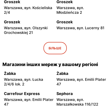
Groszek
Groszek
Warszawa, вул. Kościeliska
Warszawa, вул.
2/4
Młodzieńcza 2
Groszek
Groszek
Warszawa, вул. Olszynki
Warszawa, вул. Lucerny 81
Grochowskiej 21
Groszek
Groszek
Warszawa, вул.
Warszawa, вул. Grawerska
БІЛЬШЕ
Myśliborska 104A
5
Groszek
Groszek
Магазини інших мереж у вашому регіоні
Babice Nowe, вул.
Strzykuły, вул.
Warszawska 278
Wieruchowska 157
Żabka
Żabka
Warszawa, вул. Łucka
Warszawa, вул. Emilii Plater
Groszek
Groszek
2/4/6 lok. 2
47
Warszawa al. Dzieci
Warszawa, вул. Zasadowa
Polskich 9
52
Carrefour Express
Sephora
Warszawa, вул. Emilii Plater
Warszawa, вул.
Groszek
Groszek
47
Marszałkowska 116/122
Zamienie, вул. Waniliowa
Pruszków, вул. Zdziarska