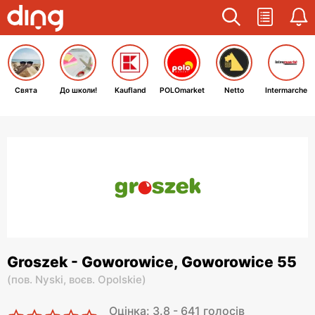
Свята
До школи!
Kaufland
POLOmarket
Netto
Intermarche
Groszek - Goworowice, Goworowice 55
(
пов. Nyski,
воєв. Opolskie
)
Оцінка: 3.8 - 641 голосів