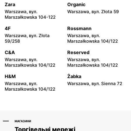
1/80
26
Zara
Organic
Warszawa, вул.
Warszawa, вул. Złota 59
Groszek
Groszek
Marszałkowska 104-122
Łomianki Dolne, вул.
Łomianki, вул. Warszawska
Wiślana 32E
280
4F
Rossmann
Warszawa, вул. Złota
Warszawa, вул.
Groszek
Groszek
59/258
Marszałkowska 104/122
Warszawa, вул. Jana Pawła
Warszawa, вул. plac
II 108
Wojska Polskiego 114
C&A
Reserved
Warszawa, вул.
Warszawa, вул.
Groszek
Groszek
Marszałkowska 104/122
Marszałkowska 104/122
Nowa Iwiczna, вул.
Warszawa, вул.
Ignacego Krasickiego 79a/1
Rumiankowa 18
H&M
Żabka
Warszawa, вул.
Warszawa, вул. Sienna 72
Groszek
Groszek
Marszałkowska 104/122
Kobyłka, вул. Nadarzyn 8
Piaseczno, вул. Szkolna 8B
МАГАЗИНИ
Торгівельні мережі