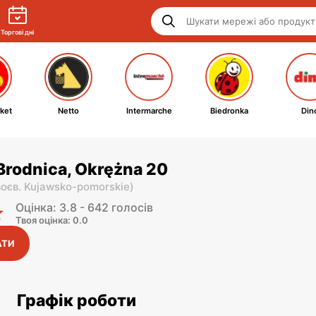
Торгові дні
ket
Netto
Intermarche
Biedronka
Din
Brodnica, Okrężna 20
воєв. Kujawsko-pomorskie
)
Оцінка: 3.8 - 642 голосів
Твоя оцінка: 0.0
АТИ
Графік роботи