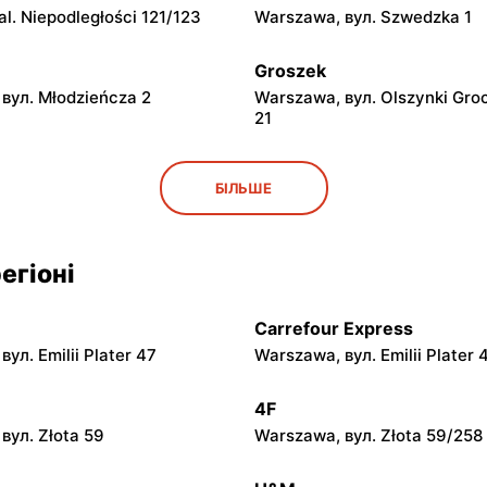
l. Niepodległości 121/123
Warszawa, вул. Szwedzka 1
Groszek
вул. Młodzieńcza 2
Warszawa, вул. Olszynki Gro
21
Groszek
БІЛЬШЕ
вул. Grawerska 5
Babice Nowe, вул. Warszaws
Groszek
егіоні
 вул. Zasadowa 52
Zamienie, вул. Waniliowa 1/8
Carrefour Express
Groszek
ул. Emilii Plater 47
Warszawa, вул. Emilii Plater 
вул. Warszawska 280
Warszawa, вул. Jana Pawła II
4F
Groszek
вул. Złota 59
Warszawa, вул. Złota 59/258
 вул. Rumiankowa 18
Kobyłka, вул. Nadarzyn 8