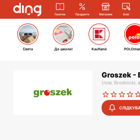
Газетки
Продукти
Магазини
Блог
Свята
До школи!
Kaufland
POLOmar
Groszek - 
(
пов. Brodnicki,
СЛІДКУВ