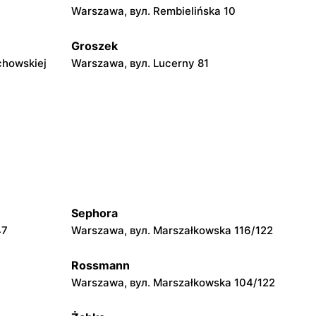
Warszawa, вул. Rembielińska 10
Groszek
chowskiej
Warszawa, вул. Lucerny 81
Groszek
ka 278
Strzykuły, вул. Wieruchowska 157
Groszek
0
Pruszków, вул. Zdziarska 26
Sephora
Groszek
47
Warszawa, вул. Marszałkowska 116/122
 108
Warszawa, вул. plac Wojska Polskiego
114
Rossmann
Groszek
Warszawa, вул. Marszałkowska 104/122
Piaseczno, вул. Szkolna 8B