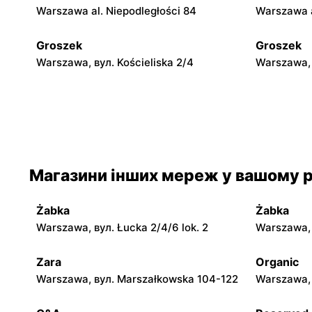
Warszawa al. Niepodległości 84
Warszawa a
Groszek
Groszek
Warszawa, вул. Kościeliska 2/4
Warszawa, 
Groszek
Groszek
Warszawa, вул. Myśliborska 104A
Warszawa, 
Groszek
Groszek
Магазини інших мереж у вашому р
Warszawa al. Dzieci Polskich 9
Warszawa,
Żabka
Żabka
Groszek
Groszek
Warszawa, вул. Łucka 2/4/6 lok. 2
Warszawa, в
Łomianki Dolne, вул. Wiślana 32E
Łomianki, 
Zara
Organic
Groszek
Groszek
Warszawa, вул. Marszałkowska 104-122
Warszawa, 
Nowa Iwiczna, вул. Ignacego
Warszawa,
Krasickiego 79a/1