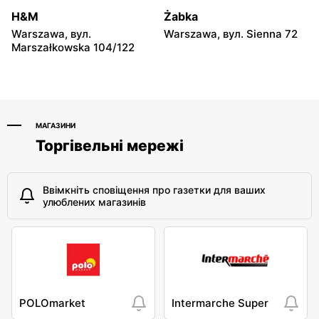
Warszawa, вул.
Warszawa, вул. Radiowa 18
Gwiaździsta 29a
H&M
Żabka
Warszawa, вул.
Warszawa, вул. Sienna 72
Chorten
Chorten
Marszałkowska 104/122
Warszawa, вул.
Warszawa, вул.
Władysława Tatarkiewicza
Górczewska 229
10a
МАГАЗИНИ
Торгівельні мережі
Ввімкніть сповіщення про газетки для ваших
улюблених магазинів
POLOmarket
Intermarche Super