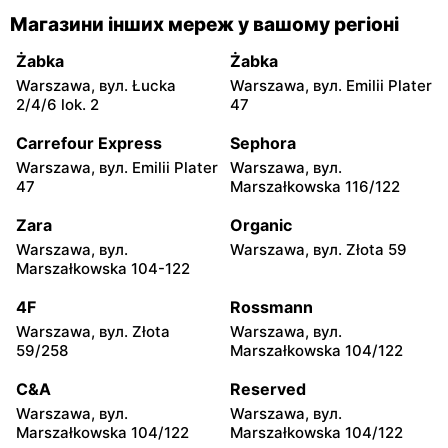
Chorten
Chorten
Магазини інших мереж у вашому регіоні
Warszawa, вул. Franciszka
Warszawa, вул.
Żymirskiego 7/168u
Wejherowska 20
Żabka
Żabka
Warszawa, вул. Łucka
Warszawa, вул. Emilii Plater
Chorten
Chorten
2/4/6 lok. 2
47
Warszawa, вул. Siennicka
Warszawa, вул.
6/18
Barkocińska 6
Carrefour Express
Sephora
Warszawa, вул. Emilii Plater
Warszawa, вул.
Chorten
Chorten
47
Marszałkowska 116/122
Warszawa, вул. Igańska
Warszawa, вул. Trocka 10D
28\U4
Zara
Organic
Warszawa, вул.
Warszawa, вул. Złota 59
Chorten
Chorten
Marszałkowska 104-122
Warszawa, вул. Gen.
Warszawa, вул.
Romana Abrahama 7a
Wrocławska 27 lok.100/103
4F
Rossmann
Warszawa, вул. Złota
Warszawa, вул.
Chorten
Chorten
59/258
Marszałkowska 104/122
Warszawa, вул.
Warszawa, вул. Synów
Wrocławska 18/1a
Pułku 15c
C&A
Reserved
Warszawa, вул.
Warszawa, вул.
Chorten
Chorten
Marszałkowska 104/122
Marszałkowska 104/122