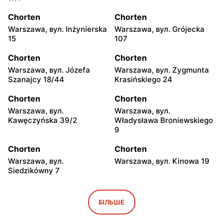
Chorten
Chorten
Warszawa, вул. Inżynierska
Warszawa, вул. Grójecka
15
107
Chorten
Chorten
Warszawa, вул. Józefa
Warszawa, вул. Zygmunta
Szanajcy 18/44
Krasińskiego 24
Chorten
Chorten
Warszawa, вул.
Warszawa, вул.
Kawęczyńska 39/2
Władysława Broniewskiego
9
Chorten
Chorten
Warszawa, вул.
Warszawa, вул. Kinowa 19
Siedzikówny 7
Chorten
Chorten
Warszawa, вул. Jana
Warszawa al. Stanów
БІЛЬШЕ
Olbrachta 34
Zjednoczonych 32/U1