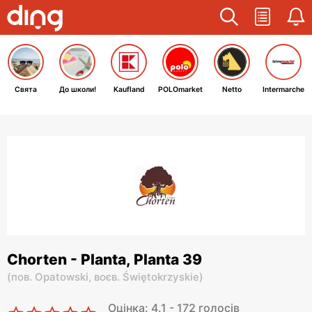
Свята
До школи!
Kaufland
POLOmarket
Netto
Intermarche
Chorten - Planta, Planta 39
(
пов. Opatowski,
воєв. Świętokrzyskie
)
Оцінка: 4.1 - 172 голосів