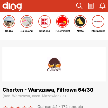
Свята
До школи!
Kaufland
POLOmarket
Netto
Intermarche
Chorten - Warszawa, Filtrowa 64/30
(
пов. Warszawa,
воєв. Mazowieckie
)
Оцінка: 4.1 - 172 голосів