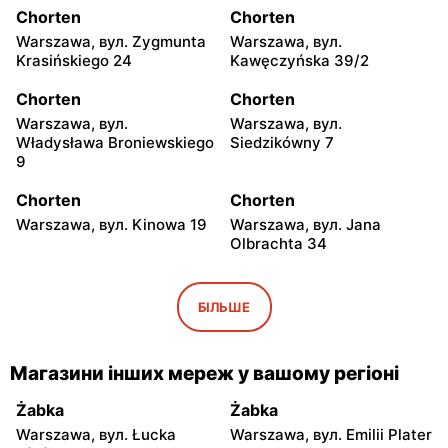
Chorten
Chorten
Warszawa, вул. Zygmunta
Warszawa, вул.
Krasińskiego 24
Kawęczyńska 39/2
Chorten
Chorten
Warszawa, вул.
Warszawa, вул.
Władysława Broniewskiego
Siedzikówny 7
9
Chorten
Chorten
Warszawa, вул. Kinowa 19
Warszawa, вул. Jana
Olbrachta 34
Chorten
Chorten
Warszawa al. Stanów
Warszawa, вул. Franciszka
БІЛЬШЕ
Zjednoczonych 32/U1
Żymirskiego 7/168u
Chorten
Chorten
Магазини інших мереж у вашому регіоні
Warszawa, вул.
Warszawa, вул. Siennicka
Wejherowska 20
6/18
Żabka
Żabka
Warszawa, вул. Łucka
Warszawa, вул. Emilii Plater
Chorten
Chorten