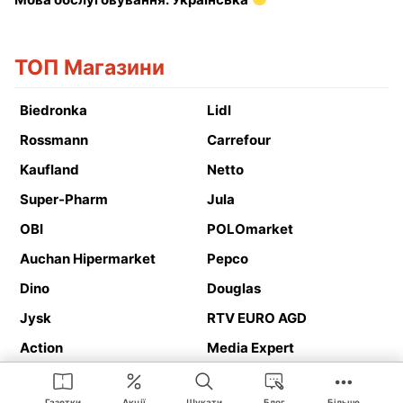
ТОП Магазини
Biedronka
Lidl
Rossmann
Carrefour
Kaufland
Netto
Super-Pharm
Jula
OBI
POLOmarket
Auchan Hipermarket
Pepco
Dino
Douglas
Jysk
RTV EURO AGD
Action
Media Expert
Deichmann
Media Markt
Газетки
Акції
Шукати
Блог
Більше