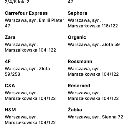
2/4/6 lok. 2
47
Warszawa, вул.
Warszawa, вул. Igańska
Barkocińska 6
28\U4
Carrefour Express
Sephora
Warszawa, вул. Emilii Plater
Warszawa, вул.
Chorten
Chorten
47
Marszałkowska 116/122
Warszawa, вул. Trocka 10D
Warszawa, вул. Gen.
Romana Abrahama 7a
Zara
Organic
Warszawa, вул.
Warszawa, вул. Złota 59
Chorten
Chorten
Marszałkowska 104-122
Warszawa, вул.
Warszawa, вул.
Wrocławska 27 lok.100/103
Wrocławska 18/1a
4F
Rossmann
Warszawa, вул. Złota
Warszawa, вул.
Chorten
Chorten
59/258
Marszałkowska 104/122
Warszawa, вул. Synów
Warszawa, вул.
Pułku 15c
Gwiaździsta 29a
C&A
Reserved
Warszawa, вул.
Warszawa, вул.
Chorten
Chorten
Marszałkowska 104/122
Marszałkowska 104/122
Warszawa, вул. Radiowa 18
Warszawa, вул.
Władysława Tatarkiewicza
H&M
Żabka
10a
Warszawa, вул.
Warszawa, вул. Sienna 72
Marszałkowska 104/122
Chorten
Chorten