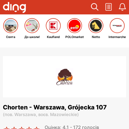
Свята
До школи!
Kaufland
POLOmarket
Netto
Intermarche
Chorten - Warszawa, Grójecka 107
(
пов. Warszawa,
воєв. Mazowieckie
)
Оцінка: 4.1 - 172 голосів