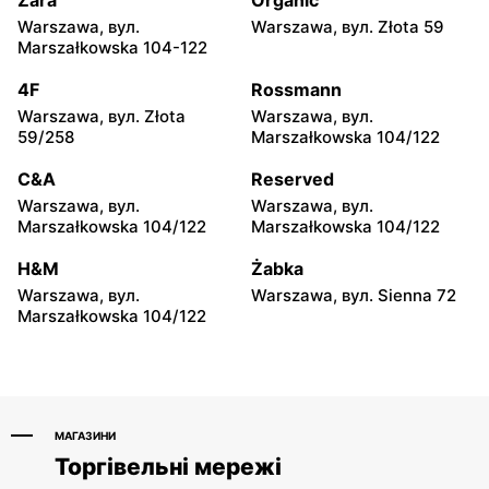
Zara
Organic
Warszawa, вул.
Warszawa, вул. Złota 59
Chorten
Chorten
Marszałkowska 104-122
Warszawa, вул.
Warszawa, вул.
Wrocławska 27 lok.100/103
Wrocławska 18/1a
4F
Rossmann
Warszawa, вул. Złota
Warszawa, вул.
Chorten
Chorten
59/258
Marszałkowska 104/122
Warszawa, вул. Synów
Warszawa, вул.
Pułku 15c
Gwiaździsta 29a
C&A
Reserved
Warszawa, вул.
Warszawa, вул.
Chorten
Chorten
Marszałkowska 104/122
Marszałkowska 104/122
Warszawa, вул. Radiowa 18
Warszawa, вул.
Władysława Tatarkiewicza
H&M
Żabka
10a
Warszawa, вул.
Warszawa, вул. Sienna 72
Marszałkowska 104/122
Chorten
Chorten
Warszawa, вул.
Warszawa, вул.
Górczewska 229
Górczewska 17c
МАГАЗИНИ
Торгівельні мережі