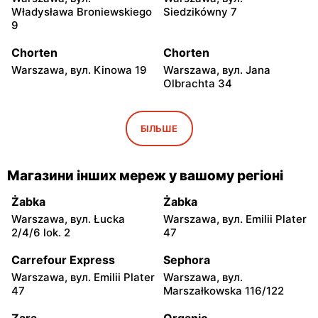
Władysława Broniewskiego
Siedzikówny 7
9
Chorten
Chorten
Warszawa, вул. Kinowa 19
Warszawa, вул. Jana
Olbrachta 34
Chorten
Chorten
Warszawa al. Stanów
Warszawa, вул. Franciszka
БІЛЬШЕ
Zjednoczonych 32/U1
Żymirskiego 7/168u
Chorten
Chorten
Магазини інших мереж у вашому регіоні
Warszawa, вул.
Warszawa, вул. Siennicka
Wejherowska 20
6/18
Żabka
Żabka
Warszawa, вул. Łucka
Warszawa, вул. Emilii Plater
Chorten
Chorten
2/4/6 lok. 2
47
Warszawa, вул.
Warszawa, вул. Igańska
Barkocińska 6
28\U4
Carrefour Express
Sephora
Warszawa, вул. Emilii Plater
Warszawa, вул.
Chorten
Chorten
47
Marszałkowska 116/122
Warszawa, вул. Trocka 10D
Warszawa, вул. Gen.
Romana Abrahama 7a