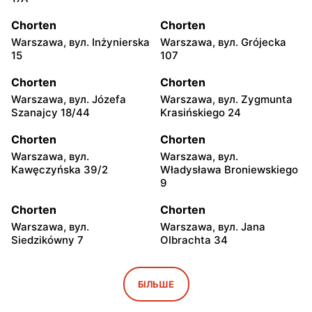
Chorten
Chorten
Warszawa, вул. Inżynierska
Warszawa, вул. Grójecka
15
107
Chorten
Chorten
Warszawa, вул. Józefa
Warszawa, вул. Zygmunta
Szanajcy 18/44
Krasińskiego 24
Chorten
Chorten
Warszawa, вул.
Warszawa, вул.
Kawęczyńska 39/2
Władysława Broniewskiego
9
Chorten
Chorten
Warszawa, вул.
Warszawa, вул. Jana
Siedzikówny 7
Olbrachta 34
Chorten
Chorten
Warszawa al. Stanów
Warszawa, вул. Franciszka
БІЛЬШЕ
Zjednoczonych 32/U1
Żymirskiego 7/168u