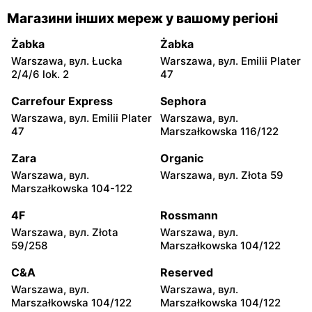
Chorten
Chorten
Магазини інших мереж у вашому регіоні
Warszawa, вул.
Warszawa, вул. Siennicka
Wejherowska 20
6/18
Żabka
Żabka
Warszawa, вул. Łucka
Warszawa, вул. Emilii Plater
Chorten
Chorten
2/4/6 lok. 2
47
Warszawa, вул.
Warszawa, вул. Igańska
Barkocińska 6
28\U4
Carrefour Express
Sephora
Warszawa, вул. Emilii Plater
Warszawa, вул.
Chorten
Chorten
47
Marszałkowska 116/122
Warszawa, вул. Trocka 10D
Warszawa, вул. Gen.
Romana Abrahama 7a
Zara
Organic
Warszawa, вул.
Warszawa, вул. Złota 59
Chorten
Chorten
Marszałkowska 104-122
Warszawa, вул.
Warszawa, вул.
Wrocławska 27 lok.100/103
Wrocławska 18/1a
4F
Rossmann
Warszawa, вул. Złota
Warszawa, вул.
Chorten
Chorten
59/258
Marszałkowska 104/122
Warszawa, вул. Synów
Warszawa, вул.
Pułku 15c
Gwiaździsta 29a
C&A
Reserved
Warszawa, вул.
Warszawa, вул.
Chorten
Chorten
Marszałkowska 104/122
Marszałkowska 104/122