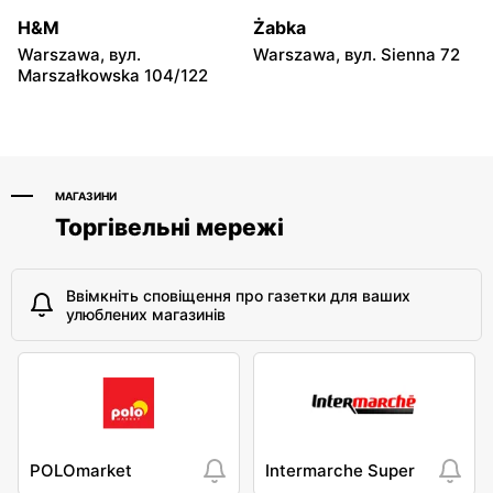
Warszawa, вул. Radiowa 18
Warszawa, вул.
Władysława Tatarkiewicza
H&M
Żabka
10a
Warszawa, вул.
Warszawa, вул. Sienna 72
Marszałkowska 104/122
Chorten
Chorten
Warszawa, вул.
Warszawa, вул.
Górczewska 229
Górczewska 17c
МАГАЗИНИ
Торгівельні мережі
Ввімкніть сповіщення про газетки для ваших
улюблених магазинів
POLOmarket
Intermarche Super