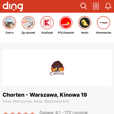
Свята
До школи!
Kaufland
POLOmarket
Netto
Intermarche
Chorten - Warszawa, Kinowa 19
(
пов. Warszawa,
воєв. Mazowieckie
)
Оцінка: 4.1 - 172 голосів