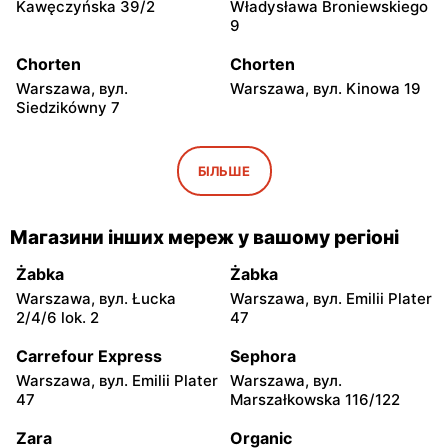
Kawęczyńska 39/2
Władysława Broniewskiego
9
Chorten
Chorten
Warszawa, вул.
Warszawa, вул. Kinowa 19
Siedzikówny 7
Chorten
Chorten
Warszawa, вул. Jana
Warszawa al. Stanów
БІЛЬШЕ
Olbrachta 34
Zjednoczonych 32/U1
Chorten
Chorten
Магазини інших мереж у вашому регіоні
Warszawa, вул. Franciszka
Warszawa, вул.
Żymirskiego 7/168u
Wejherowska 20
Żabka
Żabka
Warszawa, вул. Łucka
Warszawa, вул. Emilii Plater
Chorten
Chorten
2/4/6 lok. 2
47
Warszawa, вул. Siennicka
Warszawa, вул.
6/18
Barkocińska 6
Carrefour Express
Sephora
Warszawa, вул. Emilii Plater
Warszawa, вул.
Chorten
Chorten
47
Marszałkowska 116/122
Warszawa, вул. Igańska
Warszawa, вул. Trocka 10D
28\U4
Zara
Organic