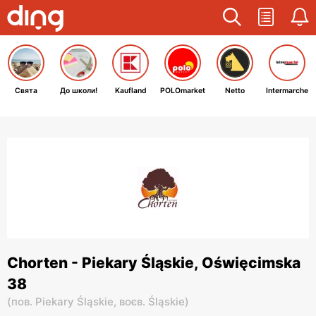
Свята
До школи!
Kaufland
POLOmarket
Netto
Intermarche
Chorten - Piekary Śląskie, Oświęcimska
38
(
пов. Piekary Śląskie,
воєв. Śląskie
)