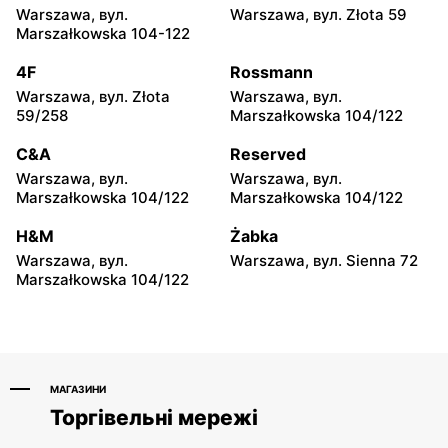
Warszawa, вул.
Warszawa, вул. Złota 59
Chorten
Chorten
Marszałkowska 104-122
Warszawa, вул. Gen.
Warszawa, вул.
Romana Abrahama 7a
Wrocławska 27 lok.100/103
4F
Rossmann
Warszawa, вул. Złota
Warszawa, вул.
Chorten
Chorten
59/258
Marszałkowska 104/122
Warszawa, вул.
Warszawa, вул. Synów
Wrocławska 18/1a
Pułku 15c
C&A
Reserved
Warszawa, вул.
Warszawa, вул.
Chorten
Chorten
Marszałkowska 104/122
Marszałkowska 104/122
Warszawa, вул.
Warszawa, вул. Radiowa 18
Gwiaździsta 29a
H&M
Żabka
Warszawa, вул.
Warszawa, вул. Sienna 72
Chorten
Chorten
Marszałkowska 104/122
Warszawa, вул.
Warszawa, вул.
Władysława Tatarkiewicza
Górczewska 229
10a
МАГАЗИНИ
Торгівельні мережі