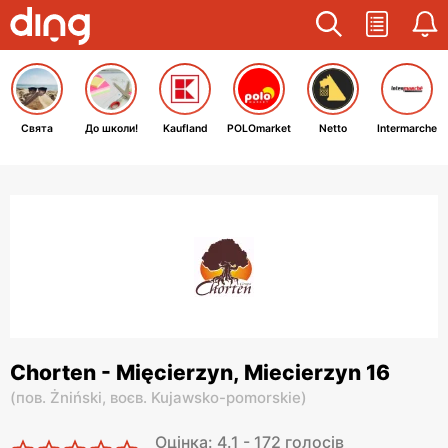
Свята
До школи!
Kaufland
POLOmarket
Netto
Intermarche
Chorten - Mięcierzyn, Miecierzyn 16
(
пов. Żniński,
воєв. Kujawsko-pomorskie
)
Оцінка: 4.1 - 172 голосів