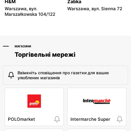
Gwiaździsta 29a
H&M
Żabka
Warszawa, вул.
Warszawa, вул. Sienna 72
Chorten
Chorten
Marszałkowska 104/122
Warszawa, вул.
Warszawa, вул.
Władysława Tatarkiewicza
Górczewska 229
10a
МАГАЗИНИ
Торгівельні мережі
Ввімкніть сповіщення про газетки для ваших
улюблених магазинів
POLOmarket
Intermarche Super