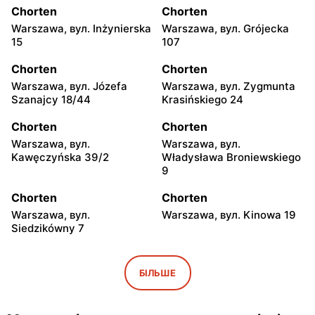
Chorten
Chorten
Warszawa, вул. Inżynierska
Warszawa, вул. Grójecka
15
107
Chorten
Chorten
Warszawa, вул. Józefa
Warszawa, вул. Zygmunta
Szanajcy 18/44
Krasińskiego 24
Chorten
Chorten
Warszawa, вул.
Warszawa, вул.
Kawęczyńska 39/2
Władysława Broniewskiego
9
Chorten
Chorten
Warszawa, вул.
Warszawa, вул. Kinowa 19
Siedzikówny 7
Chorten
Chorten
Warszawa, вул. Jana
Warszawa al. Stanów
БІЛЬШЕ
Olbrachta 34
Zjednoczonych 32/U1
Chorten
Chorten