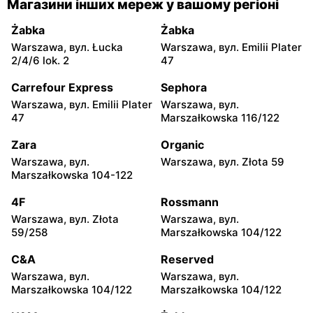
Магазини інших мереж у вашому регіоні
Warszawa, вул. Franciszka
Warszawa, вул.
Żymirskiego 7/168u
Wejherowska 20
Żabka
Żabka
Warszawa, вул. Łucka
Warszawa, вул. Emilii Plater
Chorten
Chorten
2/4/6 lok. 2
47
Warszawa, вул. Siennicka
Warszawa, вул.
6/18
Barkocińska 6
Carrefour Express
Sephora
Warszawa, вул. Emilii Plater
Warszawa, вул.
Chorten
Chorten
47
Marszałkowska 116/122
Warszawa, вул. Igańska
Warszawa, вул. Trocka 10D
28\U4
Zara
Organic
Warszawa, вул.
Warszawa, вул. Złota 59
Chorten
Chorten
Marszałkowska 104-122
Warszawa, вул. Gen.
Warszawa, вул.
Romana Abrahama 7a
Wrocławska 27 lok.100/103
4F
Rossmann
Warszawa, вул. Złota
Warszawa, вул.
Chorten
Chorten
59/258
Marszałkowska 104/122
Warszawa, вул.
Warszawa, вул. Synów
Wrocławska 18/1a
Pułku 15c
C&A
Reserved
Warszawa, вул.
Warszawa, вул.
Chorten
Chorten
Marszałkowska 104/122
Marszałkowska 104/122
Warszawa, вул.
Warszawa, вул. Radiowa 18